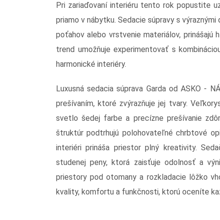
Pri zariaďovaní interiéru tento rok popustite 
priamo v nábytku. Sedacie súpravy s výraznými d
poťahov alebo vrstvenie materiálov, prinášajú h
trend umožňuje experimentovať s kombináciou t
harmonické interiéry.
Luxusná sedacia súprava Garda od ASKO - N
prešívaním, ktoré zvýrazňuje jej tvary. Veľkor
svetlo šedej farbe a precízne prešívanie zdô
štruktúr podtrhujú polohovateľné chrbtové opi
interiéri prináša priestor plný kreativity. S
studenej peny, ktorá zaisťuje odolnosť a výn
priestory pod otomany a rozkladacie lôžko vho
kvality, komfortu a funkčnosti, ktorú oceníte k