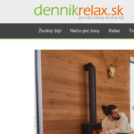
Životný štýl
Niečo pre ženy
Relax
Tv