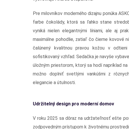
Pre milovníkov moderného dizajnu ponúka ASK
farbe čokolády, ktorá sa ľahko stane stredo
vyniká nielen elegantnými líniami, ale aj pr
maximálne pohodlie, zatiaľ čo čierne kovové 
čalúnený kvalitnou pravou kožou v odtieni
sofistikovaný vzhľad. Sedačka je navyše vybave
úložným priestorom, ktorý sa hodí napríklad na
možno doplniť svetlými vankúšmi z rôznych
elegancie a útulnosti.
Udržitelný design pro moderní domov
V roku 2025 sa dôraz na udržateľnosť ešte posil
zodpovedným prístupom k životnému prostrediu.