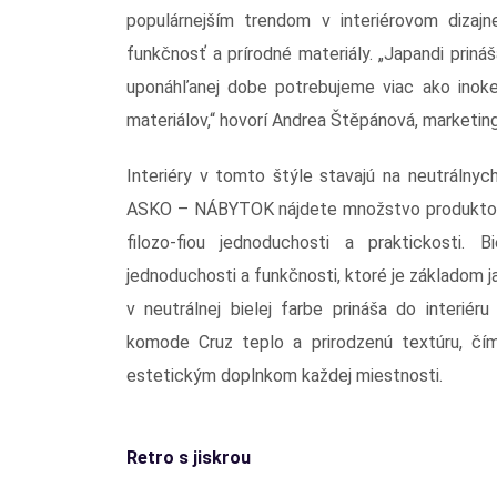
populárnejším trendom v interiérovom dizajn
funkčnosť a prírodné materiály. „Japandi prin
uponáhľanej dobe potrebujeme viac ako inoked
materiálov,“ hovorí Andrea Štěpánová, marketi
Interiéry v tomto štýle stavajú na neutrálnyc
ASKO – NÁBYTOK nájdete množstvo produktov, 
filozo-fiou jednoduchosti a praktickosti.
jednoduchosti a funkčnosti, ktoré je základom j
v neutrálnej bielej farbe prináša do interié
komode Cruz teplo a prirodzenú textúru, čím
estetickým doplnkom každej miestnosti.
Retro s jiskrou