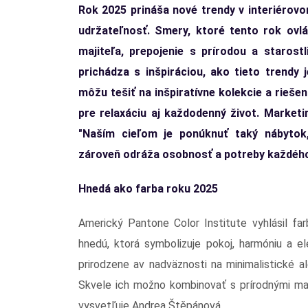
Rok 2025 prináša nové trendy v interiérovom 
udržateľnosť. Smery, ktoré tento rok ovl
majiteľa, prepojenie s prírodou a staros
prichádza s inšpiráciou, ako tieto trendy
môžu tešiť na inšpiratívne kolekcie a rieše
pre relaxáciu aj každodenný život. Market
"Naším cieľom je ponúknuť taký nábytok
zároveň odráža osobnosť a potreby každého
Hnedá ako farba roku 2025
Americký Pantone Color Institute vyhlásil f
hnedú, ktorá symbolizuje pokoj, harmóniu a e
prirodzene av nadväznosti na minimalistické a
Skvele ich možno kombinovať s prírodnými mat
vysvetľuje Andrea Štěpánová.