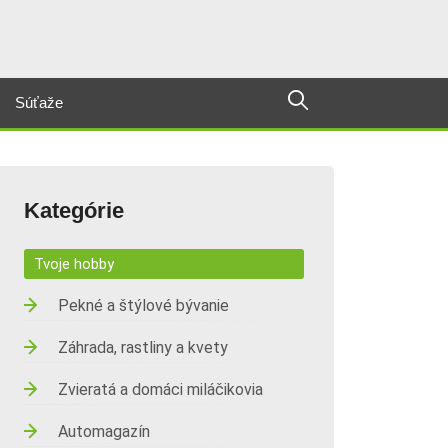
Súťaže
Kategórie
Tvoje hobby
Pekné a štýlové bývanie
Záhrada, rastliny a kvety
Zvieratá a domáci miláčikovia
Automagazín