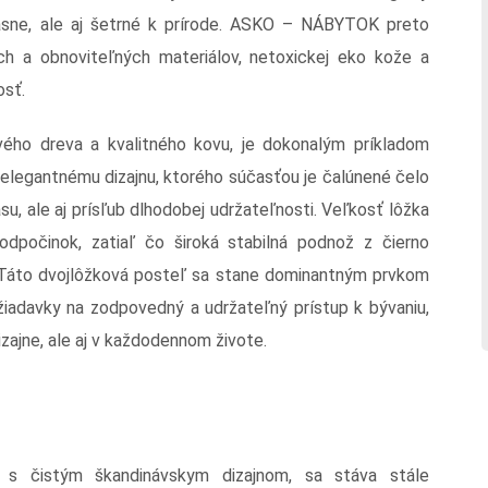
krásne, ale aj šetrné k prírode. ASKO – NÁBYTOK preto
ch a obnoviteľných materiálov, netoxickej eko kože a
osť.
ého dreva a kvalitného kovu, je dokonalým príkladom
elegantnému dizajnu, ktorého súčasťou je čalúnené čelo
su, ale aj prísľub dlhodobej udržateľnosti. Veľkosť lôžka
počinok, zatiaľ čo široká stabilná podnož z čierno
 Táto dvojlôžková posteľ sa stane dominantným prvkom
žiadavky na zodpovedný a udržateľný prístup k bývaniu,
dizajne, ale aj v každodennom živote.
u s čistým škandinávskym dizajnom, sa stáva stále