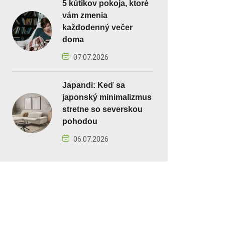
5 kútikov pokoja, ktoré
vám zmenia
každodenný večer
doma
07.07.2026
Japandi: Keď sa
japonský minimalizmus
stretne so severskou
pohodou
06.07.2026