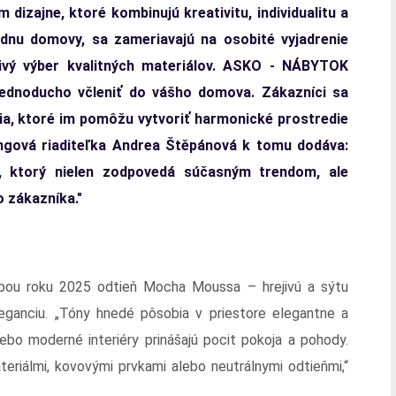
dizajne, ktoré kombinujú kreativitu, individualitu a
ádnu domovy, sa zameriavajú na osobité vyjadrenie
tlivý výber kvalitných materiálov. ASKO - NÁBYTOK
 jednoducho včleniť do vášho domova. Zákazníci sa
nia, ktoré im pomôžu vytvoriť harmonické prostredie
ingová riaditeľka Andrea Štěpánová k tomu dodáva:
, ktorý nielen zodpovedá súčasným trendom, ale
 zákazníka."
arbou roku 2025 odtieň Mocha Moussa – hrejivú a sýtu
leganciu. „Tóny hnedé pôsobia v priestore elegantne a
lebo moderné interiéry prinášajú pocit pokoja a pohody.
eriálmi, kovovými prvkami alebo neutrálnymi odtieňmi,“