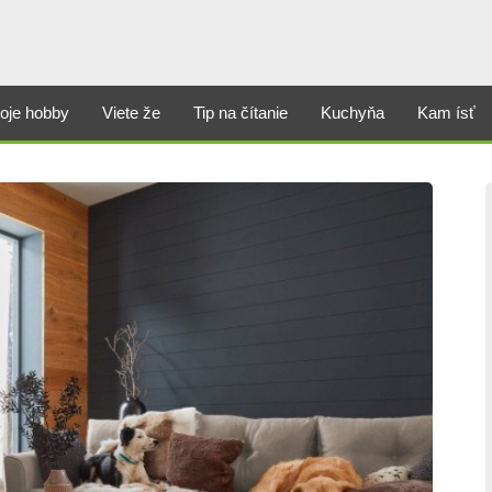
oje hobby
Viete že
Tip na čítanie
Kuchyňa
Kam ísť