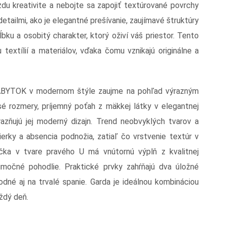
uzdu kreativite a nebojte sa zapojiť textúrované povrchy
etailmi, ako je elegantné prešívanie, zaujímavé štruktúry
ĺbku a osobitý charakter, ktorý oživí váš priestor. Tento
extílií a materiálov, vďaka čomu vznikajú originálne a
ÁBYTOK v modernom štýle zaujme na pohľad výrazným
ysé rozmery, príjemný poťah z mäkkej látky v elegantnej
razňujú jej moderný dizajn. Trend neobvyklých tvarov a
erky a absencia podnožia, zatiaľ čo vrstvenie textúr v
edačka v tvare pravého U má vnútornú výplň z kvalitnej
imočné pohodlie. Praktické prvky zahŕňajú dva úložné
dné aj na trvalé spanie. Garda je ideálnou kombináciou
aždý deň.