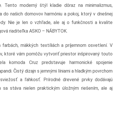
e. Tento moderný štýl kladie dôraz na minimalizmus,
áša do našich domovov harmóniu a pokoj, ktorý v dnešnej
y. Nie je len o vzhľade, ale aj o funkčnosti a kvalite
ngová riaditeľka ASKO – NÁBYTOK.
h farbách, mäkkých textíliách a príjemnom osvetlení. V
ktoré vám pomôžu vytvoriť priestor inšpirovaný touto
 Biela komoda Cruz predstavuje harmonické spojenie
apandi. Čistý dizajn s jemnými líniami a hladkým povrchom
ru sviežosť a ľahkosť. Prírodné drevené prvky dodávajú
 sa stáva nielen praktickým úložným riešením, ale aj