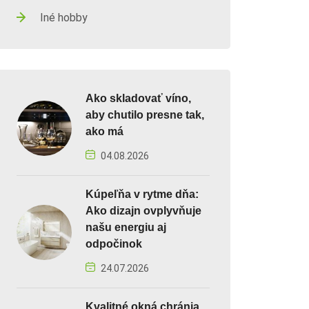
Iné hobby
Ako skladovať víno,
aby chutilo presne tak,
ako má
04.08.2026
Kúpeľňa v rytme dňa:
Ako dizajn ovplyvňuje
našu energiu aj
odpočinok
24.07.2026
Kvalitné okná chránia