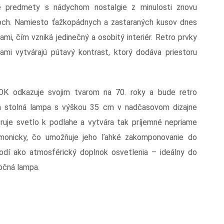
é predmety s nádychom nostalgie z minulosti znovu
roch. Namiesto ťažkopádnych a zastaraných kusov dnes
ami, čím vzniká jedinečný a osobitý interiér. Retro prvky
mi vytvárajú pútavý kontrast, ktorý dodáva priestoru
 odkazuje svojim tvarom na 70. roky a bude retro
lna stolná lampa s výškou 35 cm v nadčasovom dizajne
uje svetlo k podlahe a vytvára tak príjemné nepriame
armonicky, čo umožňuje jeho ľahké zakomponovanie do
odí ako atmosférický doplnok osvetlenia – ideálny do
nočná lampa.