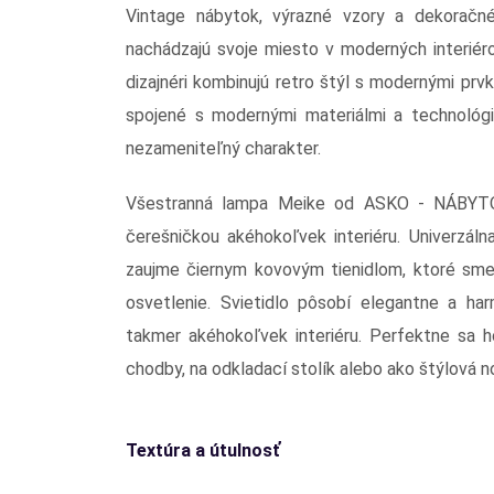
Vintage nábytok, výrazné vzory a dekoračn
nachádzajú svoje miesto v moderných interié
dizajnéri kombinujú retro štýl s modernými prvk
spojené s modernými materiálmi a technológia
nezameniteľný charakter.
Všestranná lampa Meike od ASKO - NÁBYTOK
čerešničkou akéhokoľvek interiéru. Univerzá
zaujme čiernym kovovým tienidlom, ktoré smer
osvetlenie. Svietidlo pôsobí elegantne a h
takmer akéhokoľvek interiéru. Perfektne sa h
chodby, na odkladací stolík alebo ako štýlová 
Textúra a útulnosť