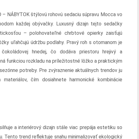
O – NÁBYTOK štýlovú rohovú sedaciu súpravu Mocca vo
bodom každej obývačky. Luxusný dizajn tejto sedačky
aktickosťou – polohovateľné chrbtové opierky zaisťujú
nôžky uľahčujú údržbu podlahy. Pravý roh s otomanom je
 čokoládovej hnedej, čo dodáva priestoru hrejivý a
ná funkciou rozkladu na príležitostné lôžko a praktickým
 sezónne potreby. Pre zvýraznenie aktuálnych trendov ju
 materiálov, čím dosiahnete harmonické kombinácie
ňuje a interiérový dizajn stále viac prepája estetiku so
 Tento trend reflektuje snahu minimalizovať ekologický