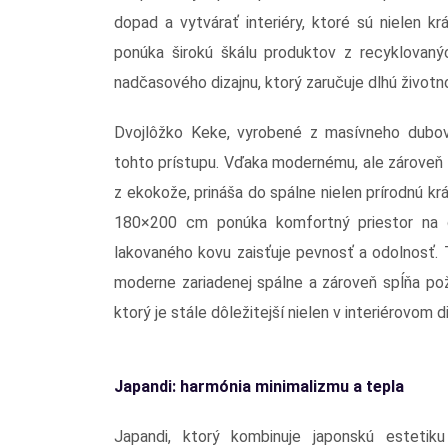
dopad a vytvárať interiéry, ktoré sú nielen 
ponúka širokú škálu produktov z recyklovaný
nadčasového dizajnu, ktorý zaručuje dlhú životn
Dvojlôžko Keke, vyrobené z masívneho dubov
tohto prístupu. Vďaka modernému, ale zároveň 
z ekokože, prináša do spálne nielen prírodnú krá
180×200 cm ponúka komfortný priestor na od
lakovaného kovu zaisťuje pevnosť a odolnosť.
moderne zariadenej spálne a zároveň spĺňa po
ktorý je stále dôležitejší nielen v interiérovom 
Japandi: harmónia minimalizmu a tepla
Japandi, ktorý kombinuje japonskú estetik