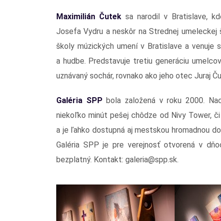
Maximilián Čutek
sa narodil v Bratislave, k
Josefa Vydru a neskôr na Strednej umeleckej 
školy múzických umení v Bratislave a venuje s
a hudbe. Predstavuje tretiu generáciu umelco
uznávaný sochár, rovnako ako jeho otec Juraj Ču
Galéria SPP
bola založená v roku 2000. Nach
niekoľko minút pešej chôdze od Nivy Tower, či 
a je ľahko dostupná aj mestskou hromadnou do
Galéria SPP je pre verejnosť otvorená v dňo
bezplatný. Kontakt: galeria@spp.sk.