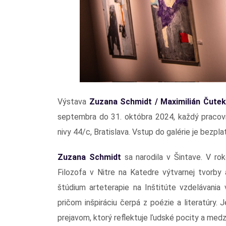
Výstava
Zuzana Schmidt / Maximilián Čute
septembra do 31. októbra 2024, každý pracov
nivy 44/c, Bratislava. Vstup do galérie je bezpla
Zuzana Schmidt
sa narodila v Šintave. V r
Filozofa v Nitre na Katedre výtvarnej tvorby
štúdium arteterapie na Inštitúte vzdelávania 
pričom inšpiráciu čerpá z poézie a literatúry.
prejavom, ktorý reflektuje ľudské pocity a medz