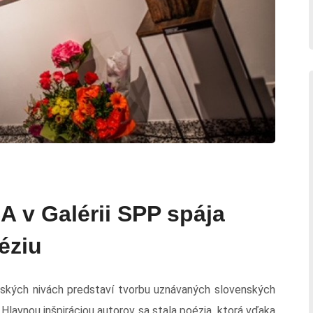
 v Galérii SPP spája
éziu
ynských nivách predstaví tvorbu uznávaných slovenských
lavnou inšpiráciou autorov sa stala poézia, ktorá vďaka