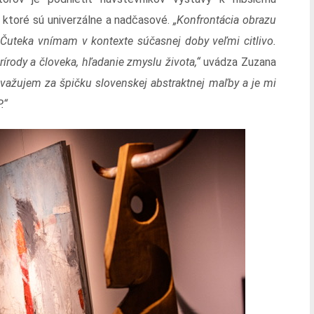
, ktoré sú univerzálne a nadčasové.
„Konfrontácia obrazu
 Čuteka vnímam v kontexte súčasnej doby veľmi citlivo.
írody a človeka, hľadanie zmyslu života,“
uvádza Zuzana
ažujem za špičku slovenskej abstraktnej maľby a je mi
.“