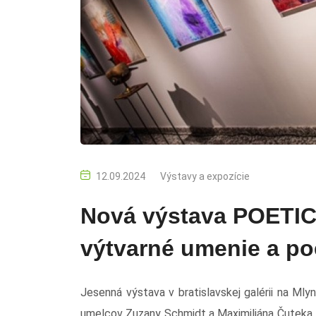
12.09.2024
Výstavy a expozície
Nová výstava POETICA
výtvarné umenie a po
Jesenná výstava v bratislavskej galérii na Ml
umelcov Zuzany Schmidt a Maximiliána Čuteka. H