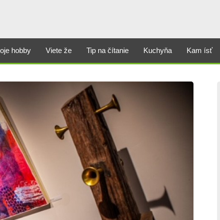
oje hobby
Viete že
Tip na čítanie
Kuchyňa
Kam ísť