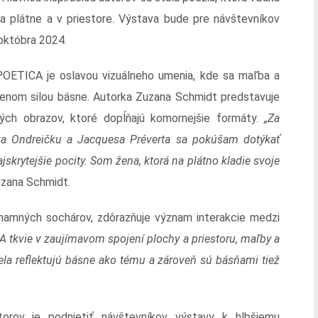
na plátne a v priestore. Výstava bude pre návštevníkov
októbra 2024.
 POETICA
je oslavou vizuálneho umenia, kde sa maľba a
enom silou básne. Autorka Zuzana Schmidt predstavuje
ných obrazov, ktoré dopĺňajú komornejšie formáty.
„
Za
ka Ondreičku a Jacquesa Préverta sa pokúšam dotýkať
krytejšie pocity. Som žena, ktorá na plátno kladie svoje
zana Schmidt​.
znamných sochárov, zdôrazňuje význam interakcie medzi
A tkvie v zaujímavom spojení plochy a priestoru, maľby a
ela reflektujú básne ako tému a zároveň sú básňami tiež
orov je podnietiť návštevníkov výstavy k hlbšiemu