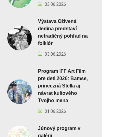
03.06.2026
Výstava Oživená
dedina predstaví
netradičný pohľad na
folklór
03.06.2026
Program IFF Art Film
pre deti 2026: Bamse,
princezná Stella aj
návrat kultového
Tvojho mena
01.06.2026
Júnový program v
galérii