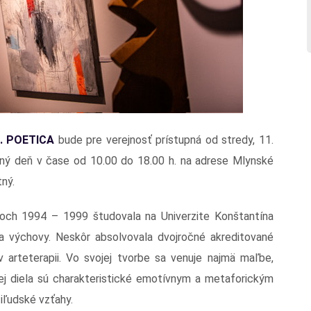
k. POETICA
bude pre verejnosť prístupná od stredy, 11.
ný deň v čase od 10.00 do 18.00 h. na adrese Mlynské
tný.
okoch 1994 – 1999 študovala na Univerzite Konštantína
 a výchovy. Neskôr absolvovala dvojročné akreditované
v arteterapii. Vo svojej tvorbe sa venuje najmä maľbe,
 Jej diela sú charakteristické emotívnym a metaforickým
iľudské vzťahy.