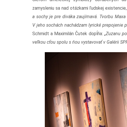
zamysleniu sa nad otázkami ľudskej existencie
a sochy je pre diváka zaujímavá. Tvorbu Maxa
V jeho sochá
ch
nachádzam lyrické prepojenie pr
Schmidt a Maximilán Čutek dopĺňa:
„
Zuzanu pov
veľkou cťou spolu s ňou vystavovať v Galérii SPP