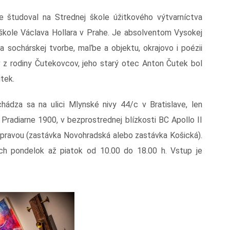
de študoval na Strednej škole úžitkového výtvarníctva
škole Václava Hollara v Prahe. Je absolventom Vysokej
a sochárskej tvorbe, maľbe a objektu, okrajovo i poézii
v z rodiny Čutekovcov, jeho starý otec Anton Čutek bol
tek.
ádza sa na ulici Mlynské nivy 44/c v Bratislave, len
Pradiarne 1900, v bezprostrednej blízkosti BC Apollo II
pravou (zastávka Novohradská alebo zastávka Košická).
ch pondelok až piatok od 10.00 do 18.00 h. Vstup je