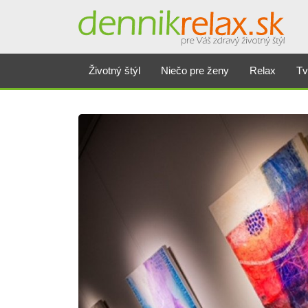
Životný štýl
Niečo pre ženy
Relax
Tv