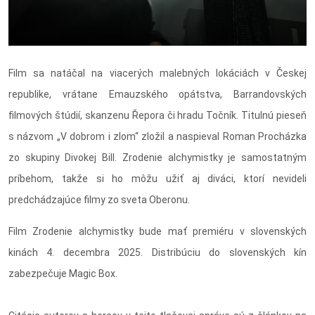
Film sa natáčal na viacerých malebných lokáciách v Českej
republike, vrátane Emauzského opátstva, Barrandovských
filmových štúdií, skanzenu Řepora či hradu Točník. Titulnú pieseň
s názvom „V dobrom i zlom“ zložil a naspieval Roman Procházka
zo skupiny Divokej Bill. Zrodenie alchymistky je samostatným
príbehom, takže si ho môžu užiť aj diváci, ktorí nevideli
predchádzajúce filmy zo sveta Oberonu.
Film Zrodenie alchymistky bude mať premiéru v slovenských
kinách 4. decembra 2025. Distribúciu do slovenských kín
zabezpečuje Magic Box.