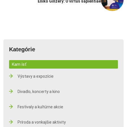
Enikő Ginzery: O virtus sapientiae
Kategórie
Kam ísť
Výstavy a expozície
Divadlo, koncerty a kino
Festivaly a kultúrne akcie
Príroda a vonkajšie aktivity