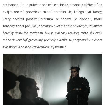
prekvapení. Je to príbeh o priateľstve, láske, odvahe a túžbe ísť za
svojím snom,“ prezrádza mladá herečka. Jej kolega Cyril Dobrý,
ktorý stvárnil postavu Mertura, si pochvaľuje slobodu, ktorú
fantasy žáner ponúka.
„Fantazijný svet ma baví hlavne tým, že otvára
herecky úplne iné možnosti. Nie je sviazaný realitou, takže si človek
môže dovoliť byť groteskný, podivný, skrátka sa pohybovať v niečom
zvláštnom a odlišne vystavanom,“
vysvetľuje.