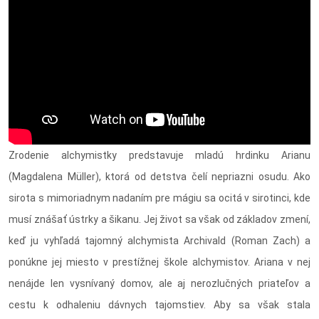
Zrodenie alchymistky predstavuje mladú hrdinku Arianu
(Magdalena Müller), ktorá od detstva čelí nepriazni osudu. Ako
sirota s mimoriadnym nadaním pre mágiu sa ocitá v sirotinci, kde
musí znášať ústrky a šikanu. Jej život sa však od základov zmení,
keď ju vyhľadá tajomný alchymista Archivald (Roman Zach) a
ponúkne jej miesto v prestížnej škole alchymistov. Ariana v nej
nenájde len vysnívaný domov, ale aj nerozlučných priateľov a
cestu k odhaleniu dávnych tajomstiev. Aby sa však stala