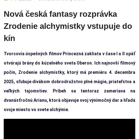
Nová česká fantasy rozprávka
Zrodenie alchymistky vstupuje do
kín
Tvorcovia úspešných filmov Princezná zakliata v čase I a II opäť
otvárajú brány do kúzelného sveta Oberon. Ich najnovší filmový
počin, Zrodenie alchymistky, ktorý má premiéru 4. decembra
2025, sľubuje divákom dobrodružstvo plné mágie, priateľstva a
veľkých tajomstiev. Príbeh sa tentoraz zameriava na
dvanásťročnú Arianu, ktorá objavuje svoj výnimočný dar a hľadá
svoje miesto vo svete alchýmie.