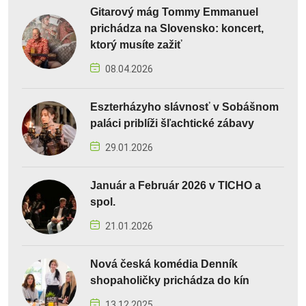
Gitarový mág Tommy Emmanuel
prichádza na Slovensko: koncert,
ktorý musíte zažiť
08.04.2026
Eszterházyho slávnosť v Sobášnom
paláci priblíži šľachtické zábavy
29.01.2026
Január a Február 2026 v TICHO a
spol.
21.01.2026
Nová česká komédia Denník
shopaholičky prichádza do kín
13.12.2025