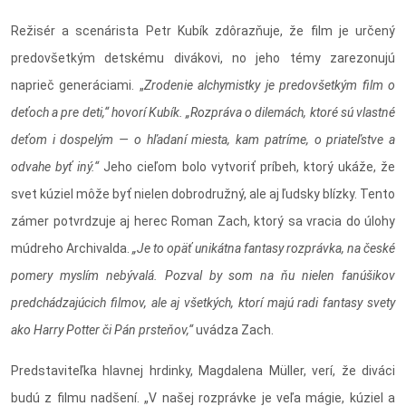
Režisér a scenárista Petr Kubík zdôrazňuje, že film je určený
predovšetkým detskému divákovi, no jeho témy zarezonujú
naprieč generáciami. „
Zrodenie alchymistky je predovšetkým film o
deťoch a pre deti,“ hovorí Kubík. „Rozpráva o dilemách, ktoré sú vlastné
deťom i dospelým — o hľadaní miesta, kam patríme, o priateľstve a
odvahe byť iný.“
Jeho cieľom bolo vytvoriť príbeh, ktorý ukáže, že
svet kúziel môže byť nielen dobrodružný, ale aj ľudsky blízky. Tento
zámer potvrdzuje aj herec Roman Zach, ktorý sa vracia do úlohy
múdreho Archivalda.
„Je to opäť unikátna fantasy rozprávka, na české
pomery myslím nebývalá. Pozval by som na ňu nielen fanúšikov
predchádzajúcich filmov, ale aj všetkých, ktorí majú radi fantasy svety
ako Harry Potter či Pán prsteňov,“
uvádza Zach.
Predstaviteľka hlavnej hrdinky, Magdalena Müller, verí, že diváci
budú z filmu nadšení. „V našej rozprávke je veľa mágie, kúziel a