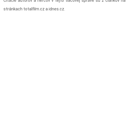
Citácie autorov a hercov v tejto tlačovej správe sú z článkov na
stránkach totalfilm.cz a idnes.cz.