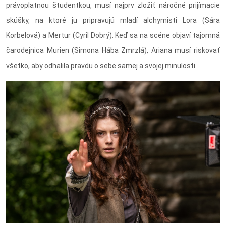
právoplatnou študentkou, musí najprv zložiť náročné prijímacie
skúšky, na ktoré ju pripravujú mladí alchymisti Lora (Sára
Korbelová) a Mertur (Cyril Dobrý). Keď sa na scéne objaví tajomná
čarodejnica Murien (Simona Hába Zmrzlá), Ariana musí riskovať
všetko, aby odhalila pravdu o sebe samej a svojej minulosti.