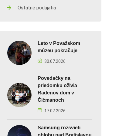
Ostatné podujatia
Leto v Považskom
múzeu pokračuje
30.07.2026
Povedačky na
priedomku oživia
Radenov dom v
Čičmanoch
17.07.2026
Samsung rozsvieti
oblohu nad Bratislavou