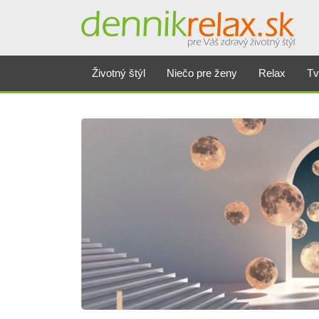
Životný štýl
Niečo pre ženy
Relax
Tv