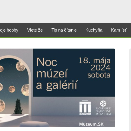
oje hobby
Viete že
Tip na čítanie
Kuchyňa
Kam ísť