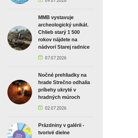
09.07.2026
MMB vystavuje
archeologický unikát.
Chlieb starý 1 500
rokov nájdete na
nádvorí Starej radnice
07.07.2026
Nočné prehliadky na
hrade Strečno odhalia
príbehy ukryté v
hradných múroch
02.07.2026
Prázdniny v galérii -
tvorivé dielne