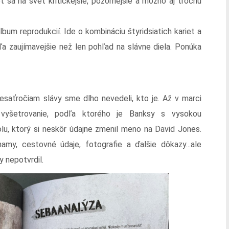
 sa na svet kritickejšie, pozornejšie a možno aj trochu
album reprodukcií. Ide o kombináciu štyridsiatich kariet a
ľa zaujímavejšie než len pohľad na slávne diela. Ponúka
esaťročiam slávy sme dlho nevedeli, kto je. Až v marci
e vyšetrovanie, podľa ktorého je Banksy s vysokou
u, ktorý si neskôr údajne zmenil meno na David Jones.
amy, cestovné údaje, fotografie a ďalšie dôkazy...ale
y nepotvrdil.