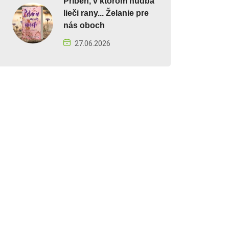
Príbeh, v ktorom hudba
lieči rany... Želanie pre
nás oboch
27.06.2026