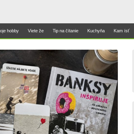
oje hobby
Viete že
Tip na čítanie
Kuchyňa
Kam ísť