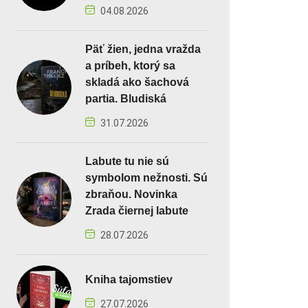
04.08.2026
Päť žien, jedna vražda
a príbeh, ktorý sa
skladá ako šachová
partia. Bludiská
31.07.2026
Labute tu nie sú
symbolom nežnosti. Sú
zbraňou. Novinka
Zrada čiernej labute
28.07.2026
Kniha tajomstiev
27.07.2026