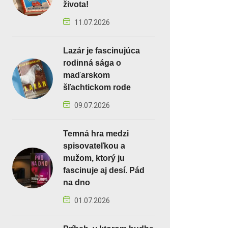
života!
11.07.2026
Lazár je fascinujúca
rodinná sága o
maďarskom
šľachtickom rode
09.07.2026
Temná hra medzi
spisovateľkou a
mužom, ktorý ju
fascinuje aj desí. Pád
na dno
01.07.2026