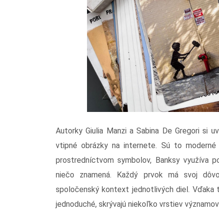
Autorky Giulia Manzi a Sabina De Gregori si u
vtipné obrázky na internete. Sú to moderné h
prostredníctvom symbolov, Banksy využíva potk
niečo znamená. Každý prvok má svoj dôvod.
spoločenský kontext jednotlivých diel. Vďaka 
jednoduché, skrývajú niekoľko vrstiev významov