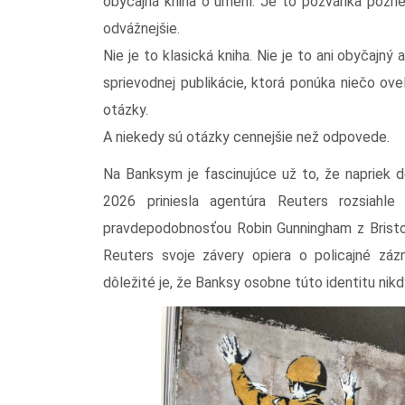
obyčajná kniha o umení. Je to pozvánka pozrieť
odvážnejšie.
Nie je to klasická kniha. Nie je to ani obyčajný 
sprievodnej publikácie, ktorá ponúka niečo ove
otázky.
A niekedy sú otázky cennejšie než odpovede.
Na Banksym je fascinujúce už to, že napriek d
2026 priniesla agentúra Reuters rozsiahl
pravdepodobnosťou Robin Gunningham z Bristol
Reuters svoje závery opiera o policajné zázn
dôležité je, že Banksy osobne túto identitu nikd