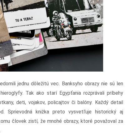
vedomili jednu dôležitú vec. Banksyho obrazy nie sú len
ieroglyfy. Tak ako starí Egypťania rozprávali príbehy
any, deti, vojakov, policajtov či balóny. Každý detail
 Sprievodná knižka preto vysvetľuje historický aj
tomu človek zistí, že mnohé obrazy, ktoré považoval za
.