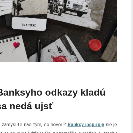
. Banksyho odkazy kladú
sa nedá ujsť
a zamyslíte nad tým, čo hovorí?
Banksy inšpiruje
nie je