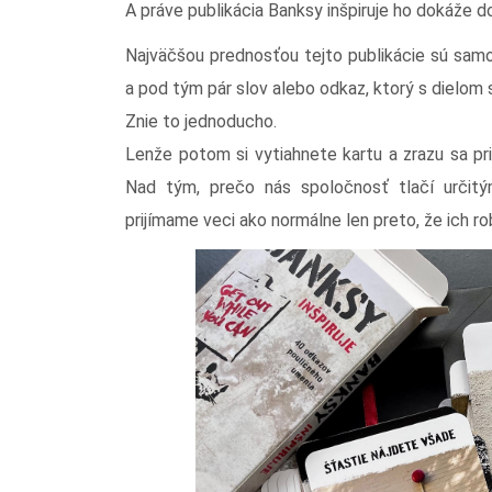
A práve publikácia Banksy inšpiruje ho dokáže d
Najväčšou prednosťou tejto publikácie sú samo
a pod tým pár slov alebo odkaz, ktorý s dielom s
Znie to jednoducho.
Lenže potom si vytiahnete kartu a zrazu sa pr
Nad tým, prečo nás spoločnosť tlačí určit
prijímame veci ako normálne len preto, že ich ro