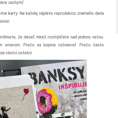
obre zachytiť.
tné karty. Na každej nájdete reprodukciu známeho diela
úvisí.
istihnete, že desať minút rozmýšľate nad jednou vetou.
ým smerom. Prečo sa bojíme vyčnievať. Prečo často
bia všetci ostatní.