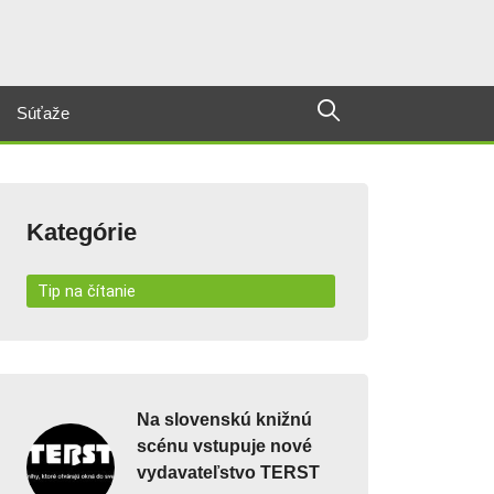
Súťaže
Kategórie
Tip na čítanie
Na slovenskú knižnú
scénu vstupuje nové
vydavateľstvo TERST