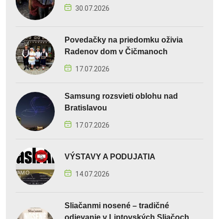
30.07.2026
Povedačky na priedomku oživia
Radenov dom v Čičmanoch
17.07.2026
Samsung rozsvieti oblohu nad
Bratislavou
17.07.2026
VÝSTAVY A PODUJATIA
14.07.2026
Sliačanmi nosené – tradičné
odievanie v Liptovských Sliačoch