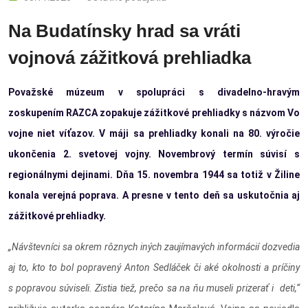
Na Budatínsky hrad sa vráti
vojnová zážitková prehliadka
Považské múzeum v spolupráci s divadelno-hravým
zoskupením RAZCA zopakuje zážitkové prehliadky s názvom Vo
vojne niet víťazov. V máji sa prehliadky konali na 80. výročie
ukončenia 2. svetovej vojny. Novembrový termín súvisí s
regionálnymi dejinami. Dňa 15. novembra 1944 sa totiž v Žiline
konala verejná poprava. A presne v tento deň sa uskutočnia aj
zážitkové prehliadky.
„Návštevníci sa okrem rôznych iných zaujímavých informácií dozvedia
aj to, kto to bol popravený Anton Sedláček či aké okolnosti a príčiny
s popravou súviseli. Zistia tiež, prečo sa na ňu museli prizerať i deti,“