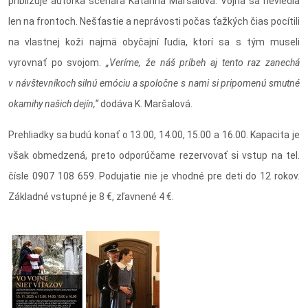
približuje autorka scenára Katarína Maršalová. Vojna sa neviedla
len na frontoch. Nešťastie a neprávosti počas ťažkých čias pocítili
na vlastnej koži najmä obyčajní ľudia, ktorí sa s tým museli
vyrovnať po svojom.
„Veríme, že náš príbeh aj tento raz zanechá
v návštevníkoch silnú emóciu a spoločne s nami si pripomenú smutné
okamihy našich dejín,“
dodáva K. Maršalová.
Prehliadky sa budú konať o 13.00, 14.00, 15.00 a 16.00. Kapacita je
však obmedzená, preto odporúčame rezervovať si vstup na tel.
čísle 0907 108 659. Podujatie nie je vhodné pre deti do 12 rokov.
Základné vstupné je 8 €, zľavnené 4 €.