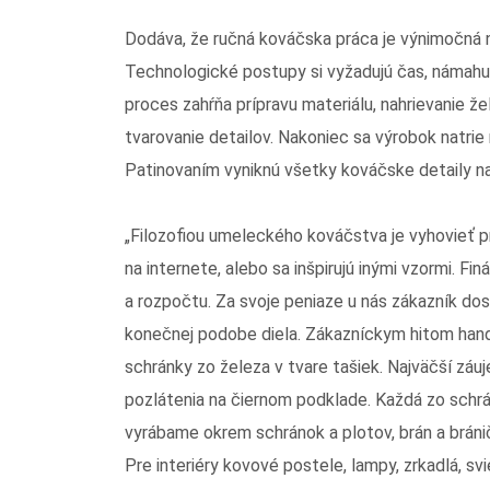
Dodáva, že ručná kováčska práca je výnimočná ni
Technologické postupy si vyžadujú čas, námahu
proces zahŕňa prípravu materiálu, nahrievanie žel
tvarovanie detailov. Nakoniec sa výrobok natrie
Patinovaním vyniknú všetky kováčske detaily n
„Filozofiou umeleckého kováčstva je vyhovieť p
na internete, alebo sa inšpirujú inými vzormi. F
a rozpočtu. Za svoje peniaze u nás zákazník do
konečnej podobe diela. Zákazníckym hitom ha
schránky zo železa v tvare tašiek. Najväčší záuj
pozlátenia na čiernom podklade. Každá zo schrá
vyrábame okrem schránok a plotov, brán a brániči
Pre interiéry kovové postele, lampy, zrkadlá, s