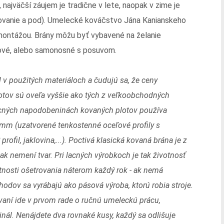
ajväčší záujem je tradične v lete, naopak v zime je
novanie a pod). Umelecké kováčstvo Jána Kanianskeho
 montážou. Brány môžu byť vybavené na želanie
lové, alebo samonosné s posuvom.
l v použitých materiáloch a čudujú sa, že ceny
otov sú oveľa vyššie ako tých z veľkoobchodných
lacných napodobeninách kovaných plotov používa
1 mm (uzatvorené tenkostenné oceľové profily s
rofil, jaklovina,...). Poctivá klasická kovaná brána je z
ak nemení tvar. Pri lacných výrobkoch je tak životnosť
tnosti ošetrovania náterom každý rok - ak nemá
chodov sa vyrábajú ako pásová výroba, ktorú robia stroje.
vaní ide v prvom rade o ručnú umeleckú prácu,
nál. Nenájdete dva rovnaké kusy, každý sa odlišuje