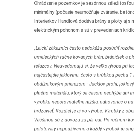
Ohrádzanie pozemkov je sezónnou záležitosťou, n
minimálny (počasie neumožňuje zváranie, betó
Interierkov Handlová dodáva brány a ploty aj s
elektrickým pohonom a sú v prevedeniach kríd
„Laickí zákazníci často nedokážu posúdiť rozdie
umeleckých ručne kovaných brán, bráničiek a pl
reťazcov. Neuvedomujú si, že veľkovýroba pri 
najčastejšie jaklovinu, často s hrúbkou pechu 
obdĺžnikovým prierezom - Jäcklov profil, joklový p
plného materiálu, ktorý sa časom neohýba ani in
výrobku neporovnateľne nižšia, nahovoriac o nu
hrdzavieť. Rozdiel je aj vo výrobe. Výrobky z ob
Väčšinou sú z dovozu za pár eur. Pri ručnom ko
polotovary nepoužívame a každý výrobok je origi