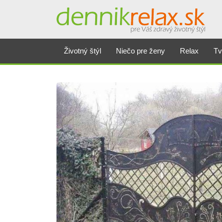
Životný štýl
Niečo pre ženy
Relax
Tv