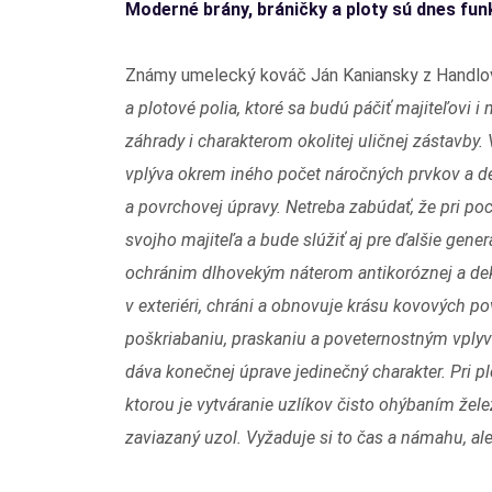
Moderné brány, bráničky a ploty sú dnes fu
Známy umelecký kováč Ján Kaniansky z Handlov
a plotové polia, ktoré sa budú páčiť majiteľovi 
záhrady i charakterom okolitej uličnej zástavby
vplýva okrem iného počet náročných prvkov a de
a povrchovej úpravy. Netreba zabúdať, že pri poc
svojho majiteľa a bude slúžiť aj pre ďalšie gene
ochránim dlhovekým náterom antikoróznej a deko
v exteriéri, chráni a obnovuje krásu kovových p
poškriabaniu, praskaniu a poveternostným vpl
dáva konečnej úprave jedinečný charakter. Pri pl
ktorou je vytváranie uzlíkov čisto ohýbaním žele
zaviazaný uzol. Vyžaduje si to čas a námahu, ale