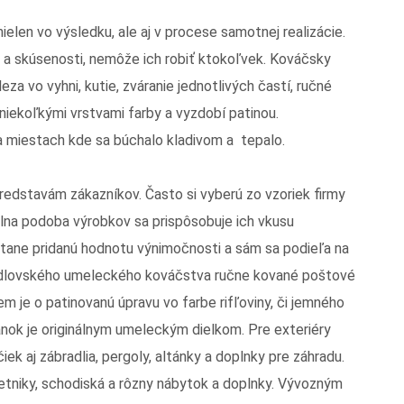
elen vo výsledku, ale aj v procese samotnej realizácie.
 a skúsenosti, nemôže ich robiť ktokoľvek. Kováčsky
eza vo vyhni, kutie, zváranie jednotlivých častí, ručné
 niekoľkými vrstvami farby a vyzdobí patinou.
a miestach kde sa búchalo kladivom a tepalo.
redstavám zákazníkov. Často si vyberú zo vzoriek firmy
inálna podoba výrobkov sa prispôsobuje ich vkusu
stane pridanú hodnotu výnimočnosti a sám sa podieľa na
ndlovského umeleckého kováčstva ručne kované poštové
em je o patinovanú úpravu vo farbe rifľoviny, či jemného
nok je originálnym umeleckým dielkom. Pre exteriéry
ek aj zábradlia, pergoly, altánky a doplnky pre záhradu.
vietniky, schodiská a rôzny nábytok a doplnky. Vývozným