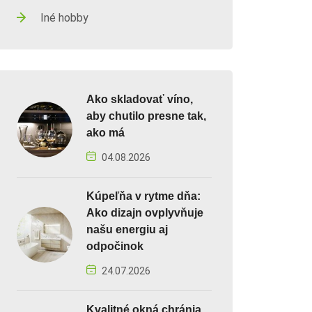
Iné hobby
Ako skladovať víno,
aby chutilo presne tak,
ako má
04.08.2026
Kúpeľňa v rytme dňa:
Ako dizajn ovplyvňuje
našu energiu aj
odpočinok
24.07.2026
Kvalitné okná chránia