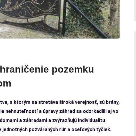
ohraničenie pozemku
zom
, s ktorým sa stretáva široká verejnosť, sú brány,
e nehnuteľností a úpravy záhrad sa odzrkadlili aj vo
 domami a záhradami a zvýrazňujú individualitu
y jednotných pozváraných rúr a oceľových tyčiek.