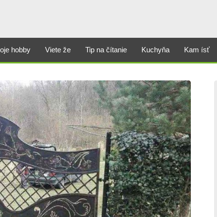
oje hobby
Viete že
Tip na čítanie
Kuchyňa
Kam ísť