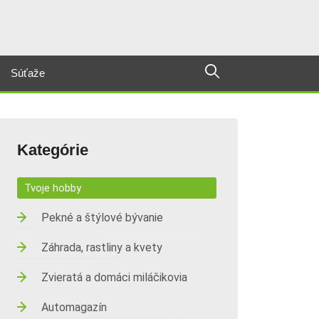
Súťaže
Kategórie
Tvoje hobby
Pekné a štýlové bývanie
Záhrada, rastliny a kvety
Zvieratá a domáci miláčikovia
Automagazín