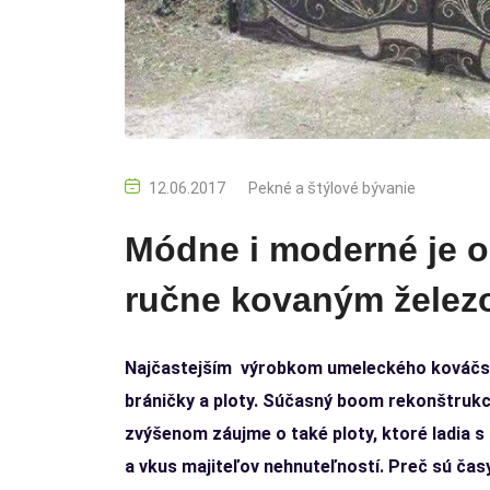
12.06.2017
Pekné a štýlové bývanie
Módne i moderné je 
ručne kovaným žele
Najčastejším výrobkom umeleckého kováčstva
bráničky a ploty. Súčasný boom rekonštrukci
zvýšenom záujme o také ploty, ktoré ladia s
a vkus majiteľov nehnuteľností. Preč sú čas