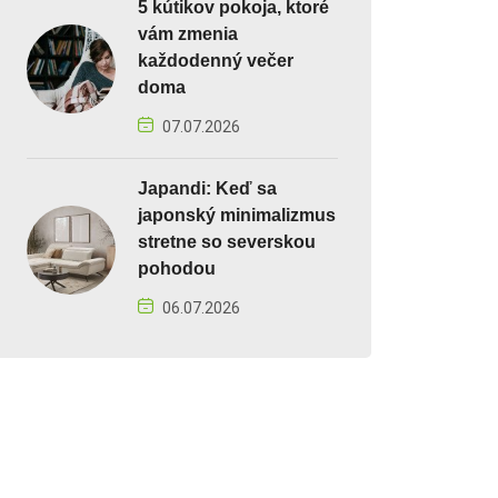
5 kútikov pokoja, ktoré
vám zmenia
každodenný večer
doma
07.07.2026
Japandi: Keď sa
japonský minimalizmus
stretne so severskou
pohodou
06.07.2026