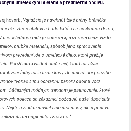
nkčnými umeleckými dielami a predmetmi obdivu.
ej hovorí:
„Najťažšie je navrhnúť také brány, bráničky
i mne ako zhotoviteľovi a budú ladiť s architektúrou domu,
. V neposlednom rade je dôležitá aj rozumná cena. Na tú
tailov, hrúbka materiálu, spôsob jeho spracovania
tivom prevedení ide o umelecké dielo, ktoré prežije
rácie. Používam kvalitnú plnú oceľ, ktorú na záver
ratívnej farby na železné kovy. Je určená pre použitie
ovrchov tvoriac silnú ochrannú bariéru odolnú voči
yvom. Súčasným módnym trendom je patinovanie, ktoré
otových poliach sa zákazníci dožadujú našej špeciality,
za. Nejde o žiadne navliekanie prstencov, ale o poctivo
 zákazník má originalitu zaručenú.“