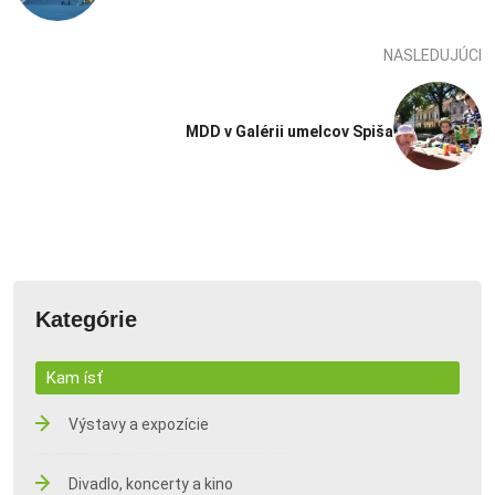
NASLEDUJÚCI
MDD v Galérii umelcov Spiša
Kategórie
Kam ísť
Výstavy a expozície
Divadlo, koncerty a kino