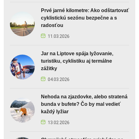
Prvé jarné kilometre: Ako odštartovať
cyklistickú sezónu bezpečne a s
radosťou
11.03.2026
Jar na Liptove spája lyžovanie,
turistiku, cyklistiku aj termálne
zážitky
04.03.2026
Nehoda na zjazdovke, alebo stratená
bunda v bufete? Čo by mal vedieť
každý lyžiar
13.02.2026