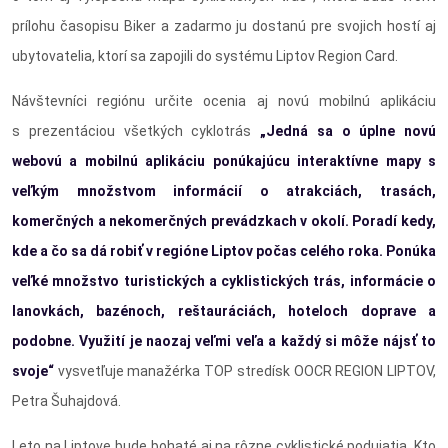
prílohu časopisu Biker a zadarmo ju dostanú pre svojich hostí aj
ubytovatelia, ktorí sa zapojili do systému Liptov Region Card.
Návštevníci regiónu určite ocenia aj novú mobilnú aplikáciu
s prezentáciou všetkých cyklotrás
„Jedná sa o úplne novú
webovú a mobilnú aplikáciu ponúkajúcu interaktívne mapy s
veľkým množstvom informácií o atrakciách, trasách,
komerčných a nekomerčných prevádzkach v okolí. Poradí kedy,
kde a čo sa dá robiť v regióne Liptov počas celého roka. Ponúka
veľké množstvo turistických a cyklistických trás, informácie o
lanovkách, bazénoch, reštauráciách, hoteloch doprave a
podobne. Využití je naozaj veľmi veľa a každý si môže nájsť to
svoje“
vysvetľuje manažérka TOP stredísk OOCR REGION LIPTOV,
Petra Šuhajdová.
Leto na Liptove bude bohaté aj na rôzne cyklistické podujatia. Kto