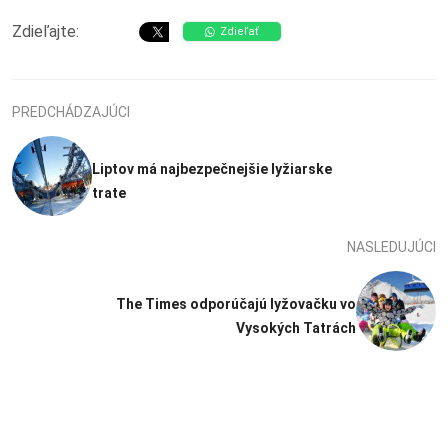
Zdieľajte:
Zdieľať
PREDCHÁDZAJÚCI
Liptov má najbezpečnejšie lyžiarske
trate
NASLEDUJÚCI
The Times odporúčajú lyžovačku vo
Vysokých Tatrách