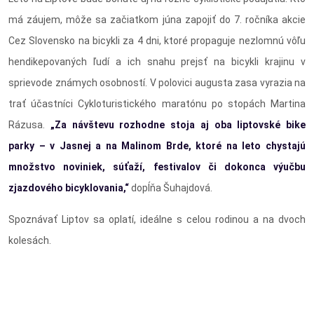
má záujem, môže sa začiatkom júna zapojiť do 7. ročníka akcie
Cez Slovensko na bicykli za 4 dni, ktoré propaguje nezlomnú vôľu
hendikepovaných ľudí a ich snahu prejsť na bicykli krajinu v
sprievode známych osobností. V polovici augusta zasa vyrazia na
trať účastníci Cykloturistického maratónu po stopách Martina
Rázusa.
„Za návštevu rozhodne stoja aj oba liptovské bike
parky – v Jasnej a na Malinom Brde, ktoré na leto chystajú
množstvo noviniek, súťaží, festivalov či dokonca výučbu
zjazdového bicyklovania,“
dopĺňa Šuhajdová.
Spoznávať Liptov sa oplatí, ideálne s celou rodinou a na dvoch
kolesách.