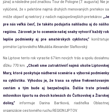
júna) a následne pod značkou Tour de Pologne (7. augusta). Nie je
vylúčené, že v peletóne najmä druhých menovaných pretekov sa
môže objaviť aj niektorý z našich najúspešnejších pretekárov.
„Je
pre nás veľká česť, že takéto podujatia nahliadnu aj do nášho
regiónu. Zároveň je to ocenenie našej snahy vytvoriť každý rok
lepšie podmienky aj pre amatérskych cyklistov,“
konštatuje
primátor Liptovského Mikuláša Alexander Slafkovský.
Na Liptove tento rok vyrastie 67 km nových trás a spolu dosiahnu
dĺžku 770 km.
„Chceli sme zatraktívniť najmä okolie Liptovskej
Mary, ktoré poskytuje nádherné scenérie a výborné podmienky
na cyklistiku. Výhodou je, že trasa sa vyhne frekventovaným
cestám a tým bude aj bezpečnejšia. Ďalšie trate privedú
milovníkov športu na dvoch kolesách do Čutkovskej a Žiarskej
doliny,“
informuje Darina Bartková, riaditeľka Oblastnej
organizácie cestovného ruchu REGION LIPTOV.