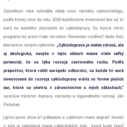
Začiatkom roka schválila vláda novú národnú cyklostratégiu,
podľa ktorej chce do roku 2020 každoročne investovať dve až tri
eurá na každého obyvateľa do cyklodopravy. Do konca tohto
programu by preto malo na celom Slovensku vzniknúť okolo tisíc
kilometrov nových cyklotrás.
„Cyklodoprava je nielen zdravá, ale
aj ekologická, navyše v tejto oblasti máme stále veľký
potenciál, čo sa týka rozvoja cestovného ruchu. Podľa
prepočtov, ktoré robili európski odborníci, sa každé tri eurá
investované do rozvoja cyklodopravy vrátia vo forme piatich
eur, ktoré sa ušetria v zdravotníctve a iných oblastiach,“
vyratúva minister dopravy, výstavby a regionálneho rozvoja Ján
Počiatek.
Liptov preto chce ísť príkladom a cyklistom mieni dopriať. Svedčí
o tom aj vylepšená mapa cyklistických trás , ktorá bude tvoriť