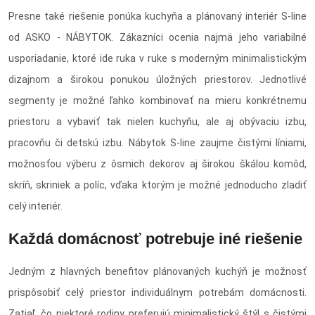
Presne také riešenie ponúka kuchyňa a plánovaný interiér S-line
od ASKO - NÁBYTOK. Zákazníci ocenia najmä jeho variabilné
usporiadanie, ktoré ide ruka v ruke s moderným minimalistickým
dizajnom a širokou ponukou úložných priestorov. Jednotlivé
segmenty je možné ľahko kombinovať na mieru konkrétnemu
priestoru a vybaviť tak nielen kuchyňu, ale aj obývaciu izbu,
pracovňu či detskú izbu. Nábytok S-line zaujme čistými líniami,
možnosťou výberu z ôsmich dekorov aj širokou škálou komôd,
skríň, skriniek a políc, vďaka ktorým je možné jednoducho zladiť
celý interiér.
Každá domácnosť potrebuje iné riešenie
Jedným z hlavných benefitov plánovaných kuchýň je možnosť
prispôsobiť celý priestor individuálnym potrebám domácnosti.
Zatiaľ, čo niektoré rodiny preferujú minimalistický štýl s čistými