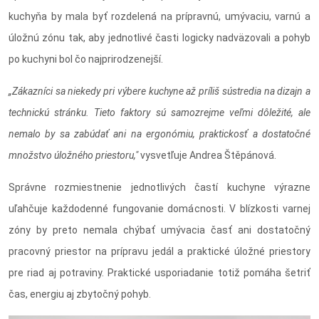
kuchyňa by mala byť rozdelená na prípravnú, umývaciu, varnú a
úložnú zónu tak, aby jednotlivé časti logicky nadväzovali a pohyb
po kuchyni bol čo najprirodzenejší.
„Zákazníci sa niekedy pri výbere kuchyne až príliš sústredia na dizajn a
technickú stránku. Tieto faktory sú samozrejme veľmi dôležité, ale
nemalo by sa zabúdať ani na ergonómiu, praktickosť a dostatočné
množstvo úložného priestoru,"
vysvetľuje Andrea Štěpánová.
Správne rozmiestnenie jednotlivých častí kuchyne výrazne
uľahčuje každodenné fungovanie domácnosti. V blízkosti varnej
zóny by preto nemala chýbať umývacia časť ani dostatočný
pracovný priestor na prípravu jedál a praktické úložné priestory
pre riad aj potraviny. Praktické usporiadanie totiž pomáha šetriť
čas, energiu aj zbytočný pohyb.