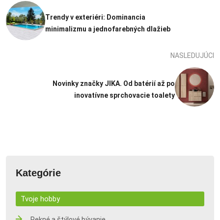
Trendy v exteriéri: Dominancia
minimalizmu a jednofarebných dlažieb
NASLEDUJÚCI
Novinky značky JIKA. Od batérií až po
inovatívne sprchovacie toalety
Kategórie
Tvoje hobby
Pekné a štýlové bývanie