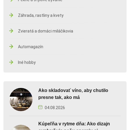
Záhrada, rastliny a kvety
Zvieratá a domáci miláčikovia
Automagazín
Iné hobby
Ako skladovať víno, aby chutilo
presne tak, ako má
04.08.2026
Kúpeľňa v rytme dňa: Ako dizajn