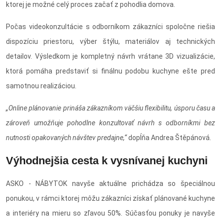
ktorej je možné celý proces začať z pohodlia domova.
Počas videokonzultácie s odborníkom zákazníci spoločne riešia
dispozíciu priestoru, výber štýlu, materiálov aj technických
detailov. Výsledkom je kompletný návrh vrátane 3D vizualizácie,
ktorá pomáha predstaviť si finálnu podobu kuchyne ešte pred
samotnou realizáciou.
„Online plánovanie prináša zákazníkom väčšiu flexibilitu, úsporu času a
zároveň umožňuje pohodlne konzultovať návrh s odborníkmi bez
nutnosti opakovaných návštev predajne,“
dopĺňa Andrea Štěpánová.
Výhodnejšia cesta k vysnívanej kuchyni
ASKO - NÁBYTOK navyše aktuálne prichádza so špeciálnou
ponukou, v rámci ktorej môžu zákazníci získať plánované kuchyne
a interiéry na mieru so zľavou 50%. Súčasťou ponuky je navyše