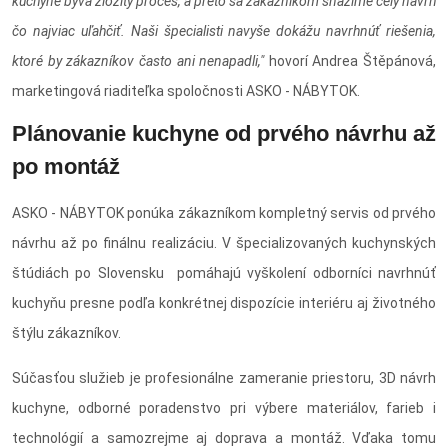
kuchyne býva zložitý proces, a preto sa zákazníkom snažíme celý návrh
čo najviac uľahčiť. Naši špecialisti navyše dokážu navrhnúť riešenia,
ktoré by zákazníkov často ani nenapadli,"
hovorí Andrea Štěpánová,
marketingová riaditeľka spoločnosti ASKO - NÁBYTOK.
Plánovanie kuchyne od prvého návrhu až
po montáž
ASKO - NÁBYTOK ponúka zákazníkom kompletný servis od prvého
návrhu až po finálnu realizáciu. V špecializovaných kuchynských
štúdiách po Slovensku pomáhajú vyškolení odborníci navrhnúť
kuchyňu presne podľa konkrétnej dispozície interiéru aj životného
štýlu zákazníkov.
Súčasťou služieb je profesionálne zameranie priestoru, 3D návrh
kuchyne, odborné poradenstvo pri výbere materiálov, farieb i
technológií a samozrejme aj doprava a montáž. Vďaka tomu