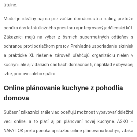
útulne.
Model je ideálny najmä pre väčšie domácnosti a rodiny, pretože
ponúka dostatok úložného priestoru aj integrovaný jedálenský kút.
Zákazníci majú na výber z ôsmich supermatných odtieňov s
ochranou proti odtlačkom prstov. Prehľadné usporiadanie skriniek
a praktické XL riešenie zároveň uľahčujú organizáciu nielen v
kuchyni, ale aj v ďalších častiach domácnosti, napríklad v obývacej
izbe, pracovni alebo spálni.
Online plánovanie kuchyne z pohodlia
domova
Súčasní zákazníci stále viac oceňujú možnosť vybavovať dôležité
veci online, a to platí aj pri plánovaní novej kuchyne. ASKO –
NÁBYTOK preto ponúka aj službu online plánovania kuchýň, vďaka