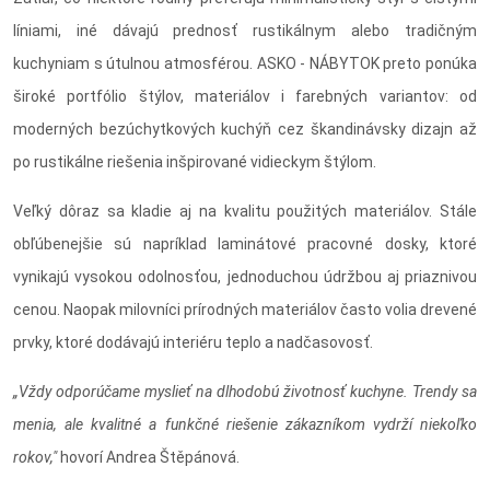
líniami, iné dávajú prednosť rustikálnym alebo tradičným
kuchyniam s útulnou atmosférou. ASKO - NÁBYTOK preto ponúka
široké portfólio štýlov, materiálov i farebných variantov: od
moderných bezúchytkových kuchýň cez škandinávsky dizajn až
po rustikálne riešenia inšpirované vidieckym štýlom.
Veľký dôraz sa kladie aj na kvalitu použitých materiálov. Stále
obľúbenejšie sú napríklad laminátové pracovné dosky, ktoré
vynikajú vysokou odolnosťou, jednoduchou údržbou aj priaznivou
cenou. Naopak milovníci prírodných materiálov často volia drevené
prvky, ktoré dodávajú interiéru teplo a nadčasovosť.
„Vždy odporúčame myslieť na dlhodobú životnosť kuchyne. Trendy sa
menia, ale kvalitné a funkčné riešenie zákazníkom vydrží niekoľko
rokov,"
hovorí Andrea Štěpánová.