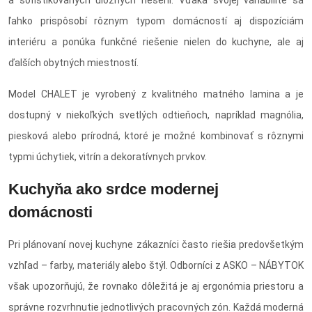
a sofistikovaných úložných riešení. Vďaka svojej variabilite sa
ľahko prispôsobí rôznym typom domácností aj dispozíciám
interiéru a ponúka funkčné riešenie nielen do kuchyne, ale aj
ďalších obytných miestností.
Model CHALET je vyrobený z kvalitného matného lamina a je
dostupný v niekoľkých svetlých odtieňoch, napríklad magnólia,
piesková alebo prírodná, ktoré je možné kombinovať s rôznymi
typmi úchytiek, vitrín a dekoratívnych prvkov.
Kuchyňa ako srdce modernej
domácnosti
Pri plánovaní novej kuchyne zákazníci často riešia predovšetkým
vzhľad – farby, materiály alebo štýl. Odborníci z ASKO – NÁBYTOK
však upozorňujú, že rovnako dôležitá je aj ergonómia priestoru a
správne rozvrhnutie jednotlivých pracovných zón. Každá moderná