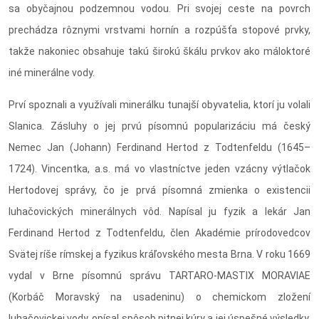
sa obyčajnou podzemnou vodou. Pri svojej ceste na povrch
prechádza rôznymi vrstvami hornín a rozpúšťa stopové prvky,
takže nakoniec obsahuje takú širokú škálu prvkov ako máloktoré
iné minerálne vody.
Prví spoznali a využívali minerálku tunajší obyvatelia, ktorí ju volali
Slanica. Zásluhy o jej prvú písomnú popularizáciu má český
Nemec Jan (Johann) Ferdinand Hertod z Todtenfeldu (1645–
1724). Vincentka, a.s. má vo vlastníctve jeden vzácny výtlačok
Hertodovej správy, čo je prvá písomná zmienka o existencii
luhačovických minerálnych vôd. Napísal ju fyzik a lekár Jan
Ferdinand Hertod z Todtenfeldu, člen Akadémie prírodovedcov
Svätej ríše rímskej a fyzikus kráľovského mesta Brna. V roku 1669
vydal v Brne písomnú správu TARTARO-MASTIX MORAVIAE
(Korbáč Moravský na usadeninu) o chemickom zložení
luhačovickej vody, opísal spôsob pitnej kúry a jej úspešné výsledky.