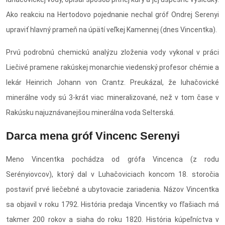
Ako reakciu na Hertodovo pojednanie nechal gróf Ondrej Serenyi
upraviť hlavný prameň na úpätí veľkej Kamennej (dnes Vincentka).
Prvú podrobnú chemickú analýzu zloženia vody vykonal v práci
Liečivé pramene rakúskej monarchie viedenský profesor chémie a
lekár Heinrich Johann von Crantz. Preukázal, že luhačovické
minerálne vody sú 3-krát viac mineralizované, než v tom čase v
Rakúsku najuznávanejšou minerálna voda Selterská.
Darca mena gróf Vincenc Serenyi
Meno Vincentka pochádza od grófa Vincenca (z rodu
Serényiovcov), ktorý dal v Luhačoviciach koncom 18. storočia
postaviť prvé liečebné a ubytovacie zariadenia. Názov Vincentka
sa objavil v roku 1792. História predaja Vincentky vo fľašiach má
takmer 200 rokov a siaha do roku 1820. História kúpeľníctva v