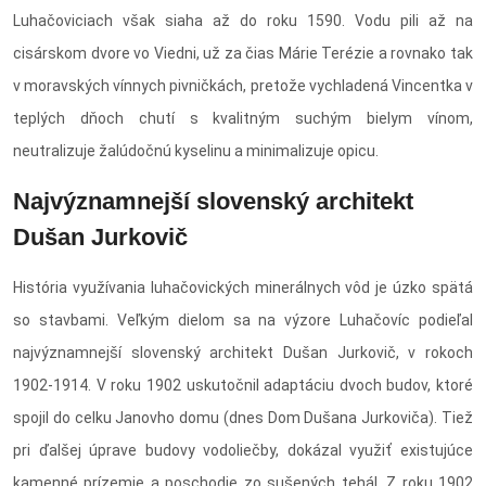
Luhačoviciach však siaha až do roku 1590. Vodu pili až na
cisárskom dvore vo Viedni, už za čias Márie Terézie a rovnako tak
v moravských vínnych pivničkách, pretože vychladená Vincentka v
teplých dňoch chutí s kvalitným suchým bielym vínom,
neutralizuje žalúdočnú kyselinu a minimalizuje opicu.
Najvýznamnejší slovenský architekt
Dušan Jurkovič
História využívania luhačovických minerálnych vôd je úzko spätá
so stavbami. Veľkým dielom sa na výzore Luhačovíc podieľal
najvýznamnejší slovenský architekt Dušan Jurkovič, v rokoch
1902-1914. V roku 1902 uskutočnil adaptáciu dvoch budov, ktoré
spojil do celku Janovho domu (dnes Dom Dušana Jurkoviča). Tiež
pri ďalšej úprave budovy vodoliečby, dokázal využiť existujúce
kamenné prízemie a poschodie zo sušených tehál. Z roku 1902