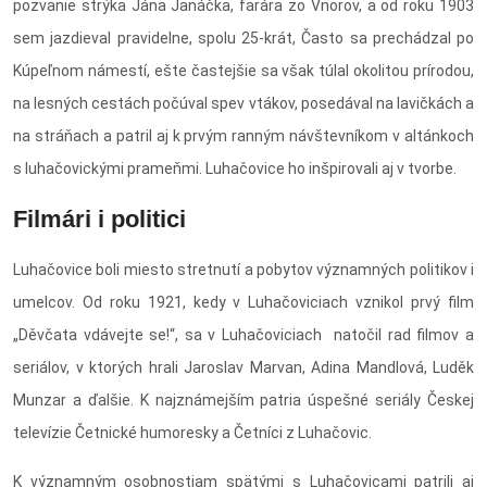
pozvanie strýka Jána Janáčka, farára zo Vnorov, a od roku 1903
sem jazdieval pravidelne, spolu 25-krát, Často sa prechádzal po
Kúpeľnom námestí, ešte častejšie sa však túlal okolitou prírodou,
na lesných cestách počúval spev vtákov, posedával na lavičkách a
na stráňach a patril aj k prvým ranným návštevníkom v altánkoch
s luhačovickými prameňmi. Luhačovice ho inšpirovali aj v tvorbe.
Filmári i politici
Luhačovice boli miesto stretnutí a pobytov významných politikov i
umelcov. Od roku 1921, kedy v Luhačoviciach vznikol prvý film
„Děvčata vdávejte se!“, sa v Luhačoviciach natočil rad filmov a
seriálov, v ktorých hrali Jaroslav Marvan, Adina Mandlová, Luděk
Munzar a ďalšie. K najznámejším patria úspešné seriály Českej
televízie Četnické humoresky a Četníci z Luhačovic.
K významným osobnostiam spätými s Luhačovicami patrili aj