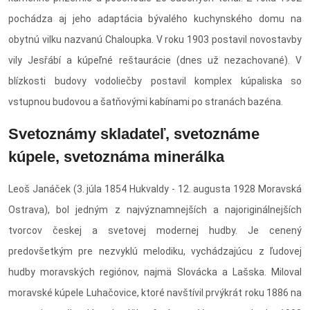
pochádza aj jeho adaptácia bývalého kuchynského domu na
obytnú vilku nazvanú Chaloupka. V roku 1903 postavil novostavby
vily Jesřábí a kúpeľné reštaurácie (dnes už nezachované). V
blízkosti budovy vodoliečby postavil komplex kúpaliska so
vstupnou budovou a šatňovými kabínami po stranách bazéna.
Svetoznámy skladateľ, svetoznáme
kúpele, svetoznáma minerálka
Leoš Janáček (3. júla 1854 Hukvaldy - 12. augusta 1928 Moravská
Ostrava), bol jedným z najvýznamnejších a najoriginálnejších
tvorcov českej a svetovej modernej hudby. Je cenený
predovšetkým pre nezvyklú melodiku, vychádzajúcu z ľudovej
hudby moravských regiónov, najmä Slovácka a Lašska. Miloval
moravské kúpele Luhačovice, ktoré navštívil prvýkrát roku 1886 na