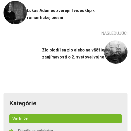
Lukáš Adamec zverejnil videoklip k
romantickej piesni
NASLEDUJÚCI
Zlo plodí len zlo alebo najväčšie
zaujímavosti o 2. svetovej vojne
Kategórie
Viete že
Pikošky a celebrity