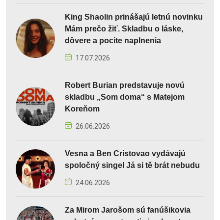
King Shaolin prinášajú letnú novinku
Mám prečo žiť. Skladbu o láske,
dôvere a pocite naplnenia
17.07.2026
Robert Burian predstavuje novú
skladbu „Som doma“ s Matejom
Koreňom
26.06.2026
Vesna a Ben Cristovao vydávajú
spoločný singel Já si tě brát nebudu
24.06.2026
Za Mirom Jarošom sú fanúšikovia