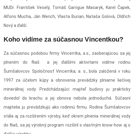
MUDr. František Veselý, Tomáš Garrigue Masaryk, Karel Čapek,
Alfons Mucha, Ján Werich, Vlasta Burian, Nataša Golová, Oldřich
Nový a ďalší.
Koho vidíme za súčasnou Vincentkou?
Za súčasnou podobou firmy Vincentka, a.s., zaoberajúcou sa jej
plnením do fliaš a jej ďalšími aktivitami vidíme rodinu
Šumšalovcov. Spoločnosť Vincentka, a. s., bola založená v roku
1997 za účelom kúpy a obnovenia prevádzky plniarne liečivej
minerálnej vody. Predchádzajúci majiteľ budovy ju prakticky
doviedol do krachu a jej obnova nebola jednoduchá. Súčasní
majitelia ju prevádzkujú ako rodinnú firmu. Rodina Šumšalovcov
stála aj za rozšírením výroby, keď okrem plnenia minerálnej vody
do fliaš, sa jej výrobný program rozšíril s vlastným know-how aj o
ďalšie výrobky.