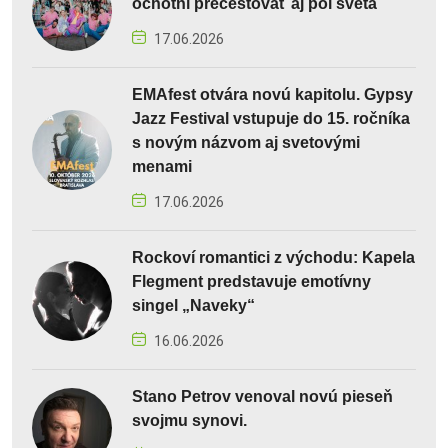
ochotní precestovať aj pol sveta
17.06.2026
EMAfest otvára novú kapitolu. Gypsy
Jazz Festival vstupuje do 15. ročníka
s novým názvom aj svetovými
menami
17.06.2026
Rockoví romantici z východu: Kapela
Flegment predstavuje emotívny
singel „Naveky“
16.06.2026
Stano Petrov venoval novú pieseň
svojmu synovi.