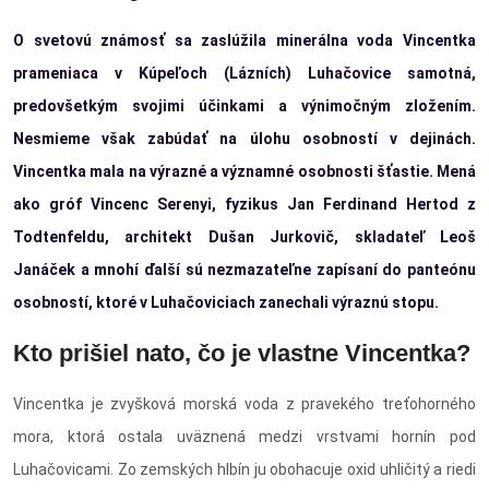
O svetovú známosť sa zaslúžila minerálna voda Vincentka
prameniaca v Kúpeľoch (Lázních) Luhačovice samotná,
predovšetkým svojimi účinkami a výnimočným zložením.
Nesmieme však zabúdať na úlohu osobností v dejinách.
Vincentka mala na výrazné a významné osobnosti šťastie. Mená
ako gróf Vincenc Serenyi, fyzikus Jan Ferdinand Hertod z
Todtenfeldu, architekt Dušan Jurkovič, skladateľ Leoš
Janáček a mnohí ďalší sú nezmazateľne zapísaní do panteónu
osobností, ktoré v Luhačoviciach zanechali výraznú stopu.
Kto prišiel nato, čo je vlastne Vincentka?
Vincentka je zvyšková morská voda z pravekého treťohorného
mora, ktorá ostala uväznená medzi vrstvami hornín pod
Luhačovicami. Zo zemských hlbín ju obohacuje oxid uhličitý a riedi