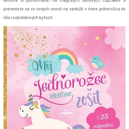
Môžete si pochutnávať na magických dúhových cupcakes a
prenesiete sa vo svojich snoch na vankúši v tvare jednorožca do
ríše rozprávkových bytostí.