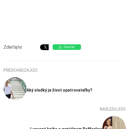
Zdieľajte:
Zdieľať
PREDCHÁDZAJÚCI
Aký sladký je život opatrovateľky?
NASLEDUJÚCI
Luxusná kniha o geniálnom Raffaelovi