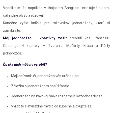
Vedeli ste, že napríklad v thajskom Bangkoku existuje Unicorn-
café plné plyšu a ružovej?
Konečne vyšla knižka pre milovníkov jednorožcov, ktorú si
zamilujete.
Môj jednorožec – kreatívny zošit
prebudí vašu fantáziu.
Obsahuje 4 kapitoly – Tvorenie, Maškrty, Krása a Párty
jednorožca.
Čo si z nich môžete vyrobiť?
Mojkací vankúš jednorožca vás určite uspí.
Záložka s jednorožcom nosí šťastie.
Jednorožec na kávovej šálke rozosmeje každého frfľoša.
Vyrobte si hviezdne mydlo do kúpeľne a okúpte sa