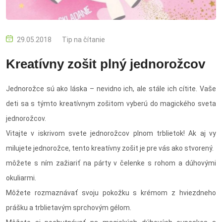
29.05.2018
Tip na čítanie
Kreatívny zošit plný jednorožcov
Jednorožce sú ako láska – nevidno ich, ale stále ich cítite. Vaše
deti sa s týmto kreatívnym zošitom vyberú do magického sveta
jednorožcov.
Vitajte v iskrivom svete jednorožcov plnom trblietok! Ak aj vy
milujete jednorožce, tento kreatívny zošit je pre vás ako stvorený.
môžete s ním zažiariť na párty v čelenke s rohom a dúhovými
okuliarmi.
Môžete rozmaznávať svoju pokožku s krémom z hviezdneho
prášku a trblietavým sprchovým gélom.