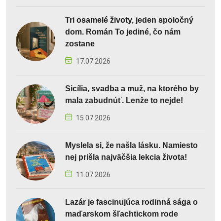
Tri osamelé životy, jeden spoločný
dom. Román To jediné, čo nám
zostane
17.07.2026
Sicília, svadba a muž, na ktorého by
mala zabudnúť. Lenže to nejde!
15.07.2026
Myslela si, že našla lásku. Namiesto
nej prišla najväčšia lekcia života!
11.07.2026
Lazár je fascinujúca rodinná sága o
maďarskom šľachtickom rode