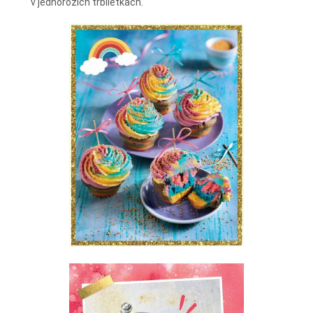
v jednorožích trblietkach.