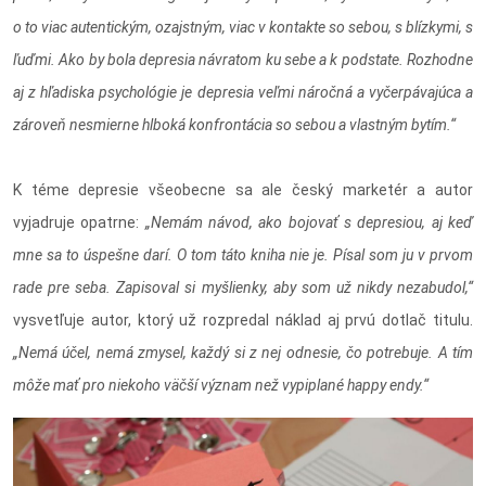
o to viac autentickým, ozajstným, viac v kontakte so sebou, s blízkymi, s
ľuďmi. Ako by bola depresia návratom ku sebe a k podstate. Rozhodne
aj z hľadiska psychológie je depresia veľmi náročná a vyčerpávajúca a
zároveň nesmierne hlboká konfrontácia so sebou a vlastným bytím.“
K téme depresie všeobecne sa ale český marketér a autor
vyjadruje opatrne:
„Nemám návod, ako bojovať s depresiou, aj keď
mne sa to úspešne darí. O tom táto kniha nie je. Písal som ju v prvom
rade pre seba. Zapisoval si myšlienky, aby som už nikdy nezabudol,“
vysvetľuje autor, ktorý už rozpredal náklad aj prvú dotlač titulu.
„Nemá účel, nemá zmysel, každý si z nej odnesie, čo potrebuje. A tím
môže mať pro niekoho väčší význam než vypiplané happy endy.“