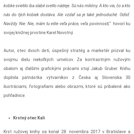
kobke svietilo iba slabé svetlo nádeje. Sú nás milióny. A kto vie, čo a kto
nás do tých kobiek dostáva. Ale vzdať sa je také jednoduché. Odísť.
Navždy. Nie. Nie, mám tu ešte veľa práce, veľa povinností,“
hovorí ku
svojej knižnej prvotine Karel Novotný.
Autor, otec dvoch detí, úspešný stratég a marketér prizval ku
svojmu dielu niekoľkých umelcov. Za kontrastným ružovým
obalom aj ďalšími grafickými prácami stojí Jakub Gruber. Knihu
doplnila pätnástka výtvarníkov z Česka aj Slovenska 30
ilustráciami, fotografiami alebo obrazmi, ktoré sú pribalené ako
pohľadnice.
Krstný otec Kali
Krst ružovej knihy sa konal 28. novembra 2017 v Bratislave a