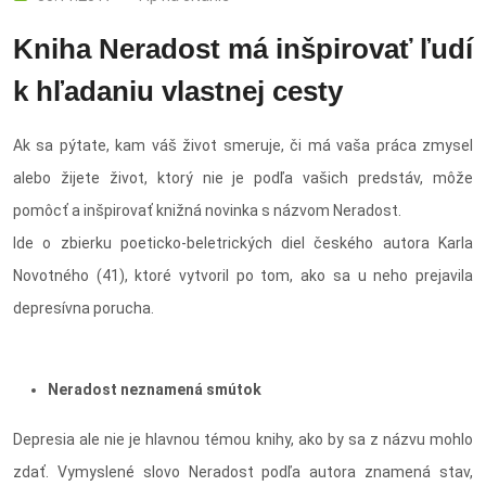
Kniha Neradost má inšpirovať ľudí
k hľadaniu vlastnej cesty
Ak sa pýtate, kam váš život smeruje, či má vaša práca zmysel
alebo žijete život, ktorý nie je podľa vašich predstáv, môže
pomôcť a inšpirovať knižná novinka s názvom Neradost.
Ide o zbierku poeticko-beletrických diel českého autora Karla
Novotného (41), ktoré vytvoril po tom, ako sa u neho prejavila
depresívna porucha.
Neradost neznamená smútok
Depresia ale nie je hlavnou témou knihy, ako by sa z názvu mohlo
zdať. Vymyslené slovo Neradost podľa autora znamená stav,