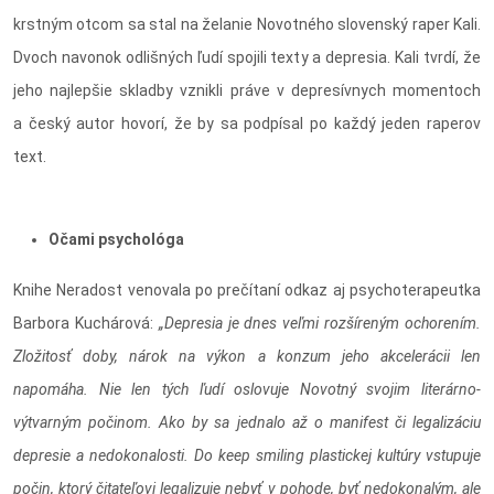
krstným otcom sa stal na želanie Novotného slovenský raper Kali.
Dvoch navonok odlišných ľudí spojili texty a depresia. Kali tvrdí, že
jeho najlepšie skladby vznikli práve v depresívnych momentoch
a český autor hovorí, že by sa podpísal po každý jeden raperov
text.
Očami psychológa
Knihe Neradost venovala po prečítaní odkaz aj psychoterapeutka
Barbora Kuchárová:
„Depresia je dnes veľmi rozšíreným ochorením.
Zložitosť doby, nárok na výkon a konzum jeho akcelerácii len
napomáha. Nie len tých ľudí oslovuje Novotný svojim literárno-
výtvarným počinom. Ako by sa jednalo až o manifest či legalizáciu
depresie a nedokonalosti. Do keep smiling plastickej kultúry vstupuje
počin, ktorý čitateľovi legalizuje nebyť v pohode, byť nedokonalým, ale