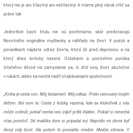
ktorý nie je ani šťastný ani nešťastný. A máme plný nárok cítiť sa
práve tak.
Jednotlivé časti titulu nie sú pochmúrne, skôr predstavujú
Novotného originálne myšlienky a náhľady na život. V poézii a
poviedkach nájdete odraz života, ktorý žil pred depresiou a na
ktorý dnes kriticky nazerá. Otázkami a postrehmi ponúka
čitateľovi dôvod na zamyslenie sa, či drží svoj život skutočne
v rukách, alebo sa nechá riadiť očakávaniami spoločnosti.
„Kniha je cesta von. Môj testament. Môj odkaz. Preto venovaný mojím
deťom. Bol som tu. Cesta z kobky, väzenia, kde sa ktokoľvek z nás
môže ocitnúť, pokiaľ nechá veci zájsť príliš ďaleko. Pokiaľ si nenechá
včas pomôcť. Od malička dom si pripadal iný. Neprišlo mi divné byť
divný celý život. Ale potom to presiahlo medze. Medze zdravia. V