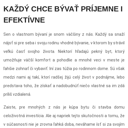
KAŽDÝ CHCE BÝVAŤ PRÍJEMNE I
EFEKTÍVNE
Sen o vlastnom bývaní je snom väčšiny z nás. Každý sa snaží
nájsť si pre seba i svoju rodinu vhodné bývanie, v ktorom by strávil
veľkú časť svojho života. Niektorí hľadajú pekný byt, ktorý
umožňuje väčší komfort a pohodlie a mnohé veci v meste je
ľahšie zohnať či vybaviť. Iní zas túžia po rodinnom dome. Sú však
medzi nami aj takí, ktorí radšej žijú celý život v podnájme, lebo
predstava toho, že získať a nadobudnúť niečo vlastné sa im zdá
príliš vzdialená.
Zaiste, pre mnohých z nás je kúpa bytu či stavba domu
celoživotná investícia. Ale aj napriek tejto skutočnosti a tomu, že
v súčasnosti nie je zrovna ľahká doba, neváhame ísť si za svojím