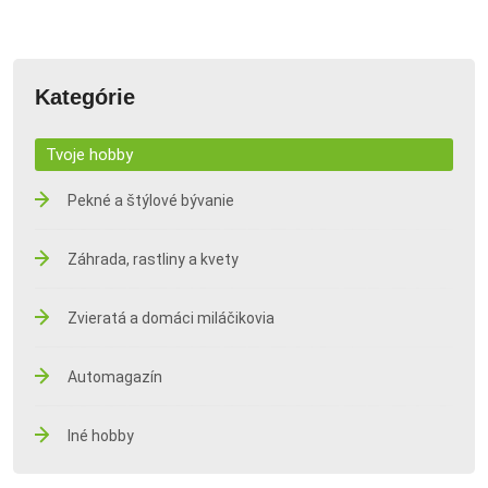
Kategórie
Tvoje hobby
Pekné a štýlové bývanie
Záhrada, rastliny a kvety
Zvieratá a domáci miláčikovia
Automagazín
Iné hobby