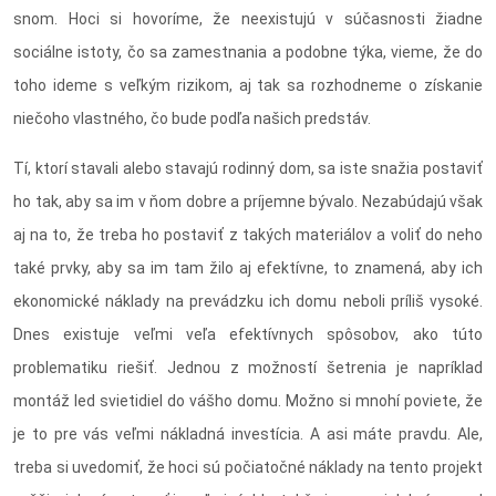
snom. Hoci si hovoríme, že neexistujú v súčasnosti žiadne
sociálne istoty, čo sa zamestnania a podobne týka, vieme, že do
toho ideme s veľkým rizikom, aj tak sa rozhodneme o získanie
niečoho vlastného, čo bude podľa našich predstáv.
Tí, ktorí stavali alebo stavajú rodinný dom, sa iste snažia postaviť
ho tak, aby sa im v ňom dobre a príjemne bývalo. Nezabúdajú však
aj na to, že treba ho postaviť z takých materiálov a voliť do neho
také prvky, aby sa im tam žilo aj efektívne, to znamená, aby ich
ekonomické náklady na prevádzku ich domu neboli príliš vysoké.
Dnes existuje veľmi veľa efektívnych spôsobov, ako túto
problematiku riešiť. Jednou z možností šetrenia je napríklad
montáž led svietidiel do vášho domu. Možno si mnohí poviete, že
je to pre vás veľmi nákladná investícia. A asi máte pravdu. Ale,
treba si uvedomiť, že hoci sú počiatočné náklady na tento projekt