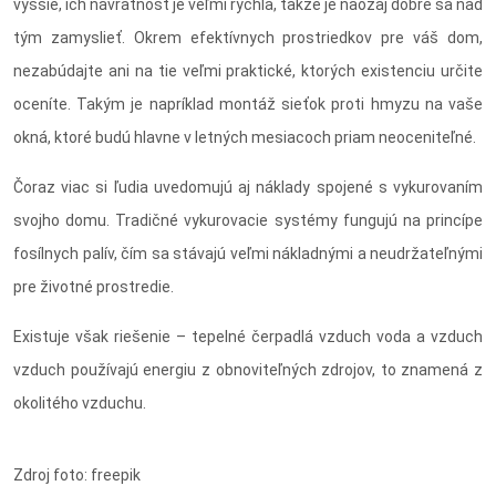
vyššie, ich návratnosť je veľmi rýchla, takže je naozaj dobré sa nad
tým zamyslieť. Okrem efektívnych prostriedkov pre váš dom,
nezabúdajte ani na tie veľmi praktické, ktorých existenciu určite
oceníte. Takým je napríklad montáž sieťok proti hmyzu na vaše
okná, ktoré budú hlavne v letných mesiacoch priam neoceniteľné.
Čoraz viac si ľudia uvedomujú aj náklady spojené s vykurovaním
svojho domu. Tradičné vykurovacie systémy fungujú na princípe
fosílnych palív, čím sa stávajú veľmi nákladnými a neudržateľnými
pre životné prostredie.
Existuje však riešenie – tepelné čerpadlá vzduch voda a vzduch
vzduch používajú energiu z obnoviteľných zdrojov, to znamená z
okolitého vzduchu.
Zdroj foto: freepik