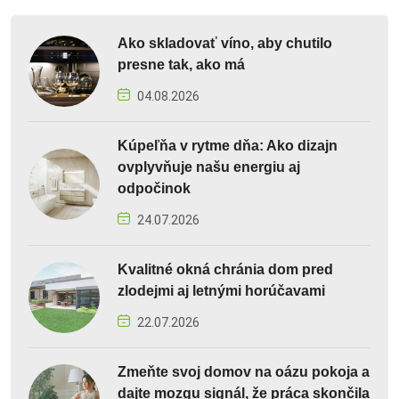
Ako skladovať víno, aby chutilo
presne tak, ako má
04.08.2026
Kúpeľňa v rytme dňa: Ako dizajn
ovplyvňuje našu energiu aj
odpočinok
24.07.2026
Kvalitné okná chránia dom pred
zlodejmi aj letnými horúčavami
22.07.2026
Zmeňte svoj domov na oázu pokoja a
dajte mozgu signál, že práca skončila