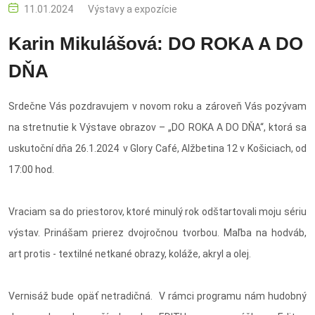
11.01.2024
Výstavy a expozície
Karin Mikulášová: DO ROKA A DO
DŇA
Srdečne Vás pozdravujem v novom roku a zároveň Vás pozývam
na stretnutie k Výstave obrazov – „DO ROKA A DO DŇA“, ktorá sa
uskutoční dňa 26.1.2024 v Glory Café, Alžbetina 12 v Košiciach, od
17:00 hod.
Vraciam sa do priestorov, ktoré minulý rok odštartovali moju sériu
výstav. Prinášam prierez dvojročnou tvorbou. Maľba na hodváb,
art protis - textilné netkané obrazy, koláže, akryl a olej.
Vernisáž bude opäť netradičná. V rámci programu nám hudobný