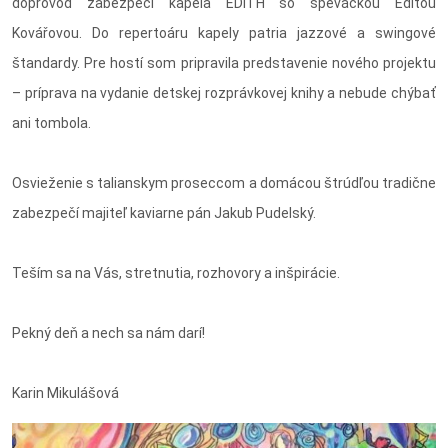
doprovod zabezpečí kapela EDITH so speváčkou Editou
Kovářovou. Do repertoáru kapely patria jazzové a swingové
štandardy. Pre hostí som pripravila predstavenie nového projektu
– príprava na vydanie detskej rozprávkovej knihy a nebude chýbať
ani tombola.
Osvieženie s talianskym proseccom a domácou štrúdľou tradične
zabezpečí majiteľ kaviarne pán Jakub Pudelský.
Teším sa na Vás, stretnutia, rozhovory a inšpirácie.
Pekný deň a nech sa nám darí!
Karin Mikulášová