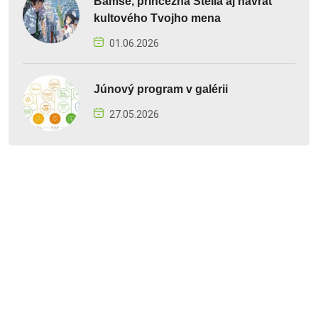
Bamse, princezná Stella aj návrat
kultového Tvojho mena
01.06.2026
Júnový program v galérii
27.05.2026