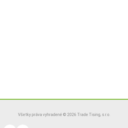
Všetky práva vyhradené © 2026 Trade Tising, s.r.o.