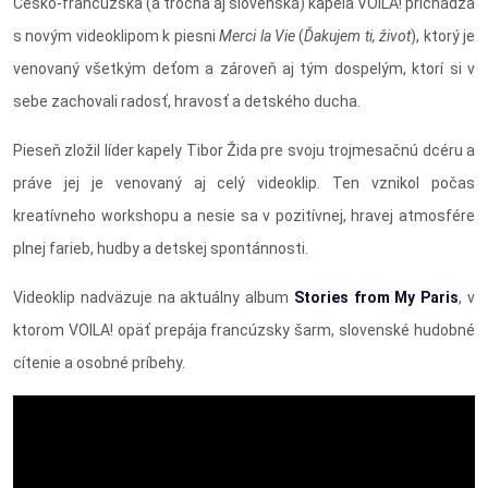
Česko-francúzska (a trocha aj slovenská) kapela VOILA! prichádza
s novým videoklipom k piesni
Merci la Vie
(
Ďakujem ti, život
), ktorý je
venovaný všetkým deťom a zároveň aj tým dospelým, ktorí si v
sebe zachovali radosť, hravosť a detského ducha.
Pieseň zložil líder kapely Tibor Žida pre svoju trojmesačnú dcéru a
práve jej je venovaný aj celý videoklip. Ten vznikol počas
kreatívneho workshopu a nesie sa v pozitívnej, hravej atmosfére
plnej farieb, hudby a detskej spontánnosti.
Videoklip nadväzuje na aktuálny album
Stories from My Paris
, v
ktorom VOILA! opäť prepája francúzsky šarm, slovenské hudobné
cítenie a osobné príbehy.