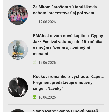
Za Mirom Jarošom sú fanúšikovia
ochotní precestovať aj pol sveta
17.06.2026
EMAfest otvára novú kapitolu. Gypsy
Jazz Festival vstupuje do 15. ročníka
s novým názvom aj svetovými
menami
17.06.2026
Rockoví romantici z východu: Kapela
Flegment predstavuje emotívny
singel „Naveky“
16.06.2026
Stano Petrov venoval novú pieseň