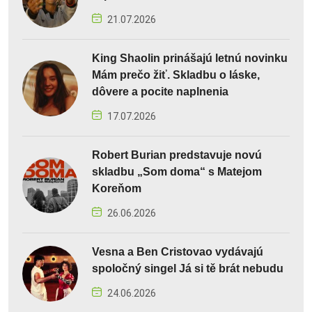
21.07.2026
King Shaolin prinášajú letnú novinku
Mám prečo žiť. Skladbu o láske,
dôvere a pocite naplnenia
17.07.2026
Robert Burian predstavuje novú
skladbu „Som doma“ s Matejom
Koreňom
26.06.2026
Vesna a Ben Cristovao vydávajú
spoločný singel Já si tě brát nebudu
24.06.2026