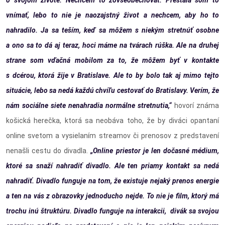
vnímať, lebo to nie je naozajstný život a nechcem, aby ho to
nahradilo. Ja sa teším, keď sa môžem s niekým stretnúť osobne
a ono sa to dá aj teraz, hoci máme na tvárach rúška. Ale na druhej
strane som vďačná mobilom za to, že môžem byť v kontakte
s dcérou, ktorá žije v Bratislave. Ale to by bolo tak aj mimo tejto
situácie, lebo sa nedá každú chvíľu cestovať do Bratislavy. Verím, že
nám sociálne siete nenahradia normálne stretnutia,“
hovorí známa
košická herečka, ktorá sa neobáva toho, že by diváci opantaní
online svetom a vysielaním streamov či prenosov z predstavení
nenašli cestu do divadla.
„Online priestor je len dočasné médium,
ktoré sa snaží nahradiť divadlo. Ale ten priamy kontakt sa nedá
nahradiť. Divadlo funguje na tom, že existuje nejaký prenos energie
a ten na vás z obrazovky jednoducho nejde. To nie je film, ktorý má
trochu inú štruktúru. Divadlo funguje na interakcii, divák sa svojou