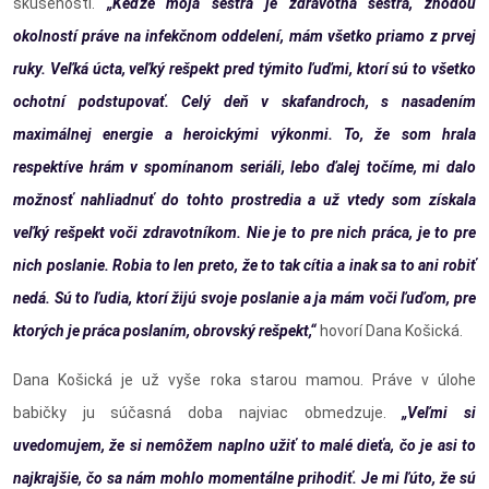
skúsenosti.
„Keďže moja sestra je zdravotná sestra, zhodou
okolností práve na infekčnom oddelení, mám všetko priamo z prvej
ruky. Veľká úcta, veľký rešpekt pred týmito ľuďmi, ktorí sú to všetko
ochotní podstupovať. Celý deň v skafandroch, s nasadením
maximálnej energie a heroickými výkonmi. To, že som hrala
respektíve hrám v spomínanom seriáli, lebo ďalej točíme, mi dalo
možnosť nahliadnuť do tohto prostredia a už vtedy som získala
veľký rešpekt voči zdravotníkom. Nie je to pre nich práca, je to pre
nich poslanie. Robia to len preto, že to tak cítia a inak sa to ani robiť
nedá. Sú to ľudia, ktorí žijú svoje poslanie a ja mám voči ľuďom, pre
ktorých je práca poslaním, obrovský rešpekt,“
hovorí Dana Košická.
Dana Košická je už vyše roka starou mamou. Práve v úlohe
babičky ju súčasná doba najviac obmedzuje.
„Veľmi si
uvedomujem, že si nemôžem naplno užiť to malé dieťa, čo je asi to
najkrajšie, čo sa nám mohlo momentálne prihodiť. Je mi ľúto, že sú