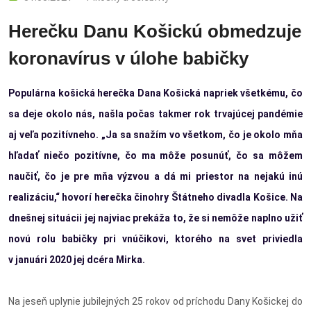
Herečku Danu Košickú obmedzuje
koronavírus v úlohe babičky
Populárna košická herečka Dana Košická napriek všetkému, čo
sa deje okolo nás, našla počas takmer rok trvajúcej pandémie
aj veľa pozitívneho. „Ja sa snažím vo všetkom, čo je okolo mňa
hľadať niečo pozitívne, čo ma môže posunúť, čo sa môžem
naučiť, čo je pre mňa výzvou a dá mi priestor na nejakú inú
realizáciu,“ hovorí herečka činohry Štátneho divadla Košice. Na
dnešnej situácii jej najviac prekáža to, že si nemôže naplno užiť
novú rolu babičky pri vnúčikovi, ktorého na svet priviedla
v januári 2020 jej dcéra Mirka.
Na jeseň uplynie jubilejných 25 rokov od príchodu Dany Košickej do