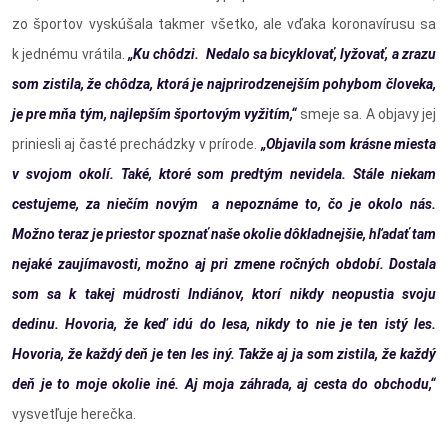
zo športov vyskúšala takmer všetko, ale vďaka koronavírusu sa
k jednému vrátila.
„Ku chôdzi. Nedalo sa bicyklovať, lyžovať, a zrazu
som zistila, že chôdza, ktorá je najprirodzenejším pohybom človeka,
je pre mňa tým, najlepším športovým vyžitím,“
smeje sa. A objavy jej
priniesli aj časté prechádzky v prírode.
„Objavila som krásne miesta
v svojom okolí. Také, ktoré som predtým nevidela. Stále niekam
cestujeme, za niečím novým a nepoznáme to, čo je okolo nás.
Možno teraz je priestor spoznať naše okolie dôkladnejšie, hľadať tam
nejaké zaujímavosti, možno aj pri zmene ročných období. Dostala
som sa k takej múdrosti Indiánov, ktorí nikdy neopustia svoju
dedinu. Hovoria, že keď idú do lesa, nikdy to nie je ten istý les.
Hovoria, že každý deň je ten les iný. Takže aj ja som zistila, že každý
deň je to moje okolie iné. Aj moja záhrada, aj cesta do obchodu,“
vysvetľuje herečka.