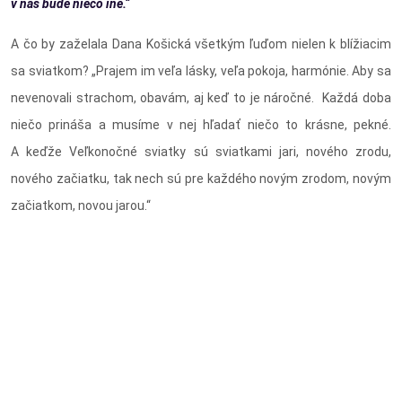
v nás bude niečo iné.“
A čo by zaželala Dana Košická všetkým ľuďom nielen k blížiacim
sa sviatkom? „Prajem im veľa lásky, veľa pokoja, harmónie. Aby sa
nevenovali strachom, obavám, aj keď to je náročné. Každá doba
niečo prináša a musíme v nej hľadať niečo to krásne, pekné.
A keďže Veľkonočné sviatky sú sviatkami jari, nového zrodu,
nového začiatku, tak nech sú pre každého novým zrodom, novým
začiatkom, novou jarou.“