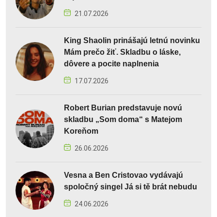
21.07.2026
King Shaolin prinášajú letnú novinku
Mám prečo žiť. Skladbu o láske,
dôvere a pocite naplnenia
17.07.2026
Robert Burian predstavuje novú
skladbu „Som doma“ s Matejom
Koreňom
26.06.2026
Vesna a Ben Cristovao vydávajú
spoločný singel Já si tě brát nebudu
24.06.2026