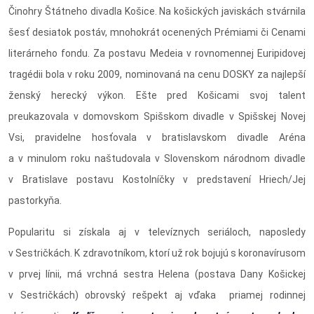
Činohry Štátneho divadla Košice. Na košických javiskách stvárnila
šesť desiatok postáv, mnohokrát ocenených Prémiami či Cenami
literárneho fondu. Za postavu Medeia v rovnomennej Euripidovej
tragédii bola v roku 2009, nominovaná na cenu DOSKY za najlepší
ženský herecký výkon. Ešte pred Košicami svoj talent
preukazovala v domovskom Spišskom divadle v Spišskej Novej
Vsi, pravidelne hosťovala v bratislavskom divadle Aréna
a v minulom roku naštudovala v Slovenskom národnom divadle
v Bratislave postavu Kostolníčky v predstavení Hriech/Jej
pastorkyňa.
Popularitu si získala aj v televíznych seriáloch, naposledy
v Sestričkách. K zdravotníkom, ktorí už rok bojujú s koronavírusom
v prvej línii, má vrchná sestra Helena (postava Dany Košickej
v Sestričkách) obrovský rešpekt aj vďaka priamej rodinnej