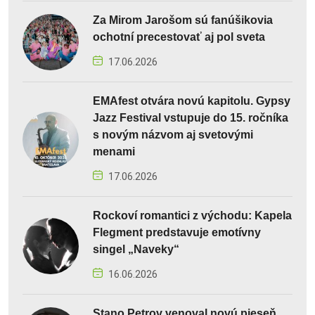
Za Mirom Jarošom sú fanúšikovia
ochotní precestovať aj pol sveta
17.06.2026
EMAfest otvára novú kapitolu. Gypsy
Jazz Festival vstupuje do 15. ročníka
s novým názvom aj svetovými
menami
17.06.2026
Rockoví romantici z východu: Kapela
Flegment predstavuje emotívny
singel „Naveky“
16.06.2026
Stano Petrov venoval novú pieseň