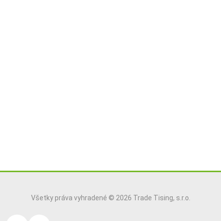
Všetky práva vyhradené © 2026 Trade Tising, s.r.o.