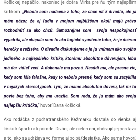
Košickej nepáčilo, nakoniec je dcéra Mirka pre ňu tým najlepším
kritikom.
„Nebola som nadšená z toho, že chce ísť k divadlu, ale ja
mám názor, že aj ľudia v mojom najbližšom okolí majú právo
rozhodnúť sa ako chcú. Samozrejme som svoju nespokojnosť
vyjadrila, ale chápala som to ako logické vyústenie toho, že je dcérou
herečky a režiséra. O divadle diskutujeme a ja ju vnímam ako svojho
jediného a najlepšieho kritika, ktorému absolútne dôverujem, lebo
má dar vidieť veci. A dokonale ma pozná. Nesúdi ma, ale presne vie,
kedy som išla falošne, kedy to nebolo presné, kedy som sa zacyklila
v nejakých stereotypoch. Tým, že máme absolútnu dôveru, tak mi to
povie bez toho, aby ma urazila. Som rada, že ju mám ako svoju
najlepšiu kritičku,“
hovorí Dana Košická.
Ako rodáčka z podtatranského Kežmarku dostala do vienka aj
lásku k športu a k prírode. Diváci, ale nielen oni, obdivujú jej postavu
a to, ako sa udržiava vo forme aj po päťdesiatke. Ako sama hovorí,