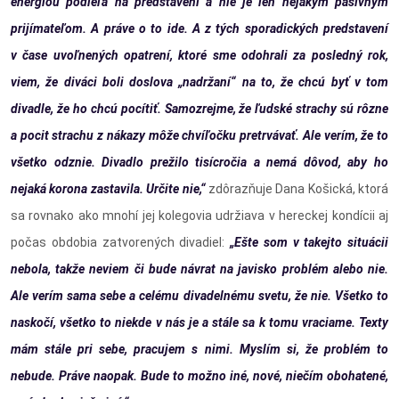
energiou podieľa na predstavení a nie je len nejakým pasívnym
prijímateľom. A práve o to ide. A z tých sporadických predstavení
v čase uvoľnených opatrení, ktoré sme odohrali za posledný rok,
viem, že diváci boli doslova „nadržaní“ na to, že chcú byť v tom
divadle, že ho chcú pocítiť. Samozrejme, že ľudské strachy sú rôzne
a pocit strachu z nákazy môže chvíľočku pretrvávať. Ale verím, že to
všetko odznie. Divadlo prežilo tisícročia a nemá dôvod, aby ho
nejaká korona zastavila. Určite nie,“
zdôrazňuje Dana Košická, ktorá
sa rovnako ako mnohí jej kolegovia udržiava v hereckej kondícii aj
počas obdobia zatvorených divadiel:
„Ešte som v takejto situácii
nebola, takže neviem či bude návrat na javisko problém alebo nie.
Ale verím sama sebe a celému divadelnému svetu, že nie. Všetko to
naskočí, všetko to niekde v nás je a stále sa k tomu vraciame. Texty
mám stále pri sebe, pracujem s nimi. Myslím si, že problém to
nebude. Práve naopak. Bude to možno iné, nové, niečím obohatené,