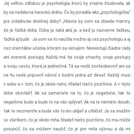
Jej veľkou záľubou je psychológia, ktorú by zrejme študovala, ak
by sa nedala na hereckú dráhu. Čo by poradila ako „psychologička“
pre zvládnutie dnešnej doby? „Hlavne by som sa zbavila mantry,
že je ťažká doba. Doba je taká aká je, a keď ju nazveme ťažkou,
ťažká aj bude. Ja som sa to naučila možno aj cez psychológiu a aj
cez orientálne učenia, ktorým sa venujem. Neexistujú žiadne rady
ani overené postupy. Každý má tie svoje strachy, svoje postupy
a svoju cestu, ktorá je jedinečná. Tá sa nedá zovšeobecniť ani sa
na ňu nedá pripraviť návod s bodmi jedna až desať. Každý musí
v sebe a v tom, čo je okolo neho, hľadať niečo pozitívne. A v tejto
dobe obzvlášť. Ak sa zameriate na to, čo je negatívne, tak to
negatívne bude a bude to na vás vplývať. Ak na to nemáte dosah,
tak to nezmeníte a bude vás to len ubíjať a utláčať. Ja sa snažím
vo všetkom, čo je okolo mňa, hľadať niečo pozitívne, čo ma môže
posunúť, čo sa môžem naučiť, čo je pre mňa výzvou a dá mi