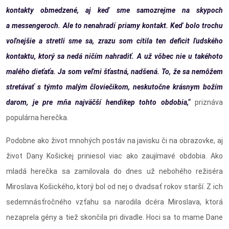
kontakty obmedzené, aj keď sme samozrejme na skypoch
a messengeroch. Ale to nenahradí priamy kontakt. Keď bolo trochu
voľnejšie a stretli sme sa, zrazu som cítila ten deficit ľudského
kontaktu, ktorý sa nedá ničím nahradiť. A už vôbec nie u takéhoto
malého dieťaťa. Ja som veľmi šťastná, nadšená. To, že sa nemôžem
stretávať s týmto malým človiečikom, neskutočne krásnym božím
darom, je pre mňa najväčší hendikep tohto obdobia,“
priznáva
populárna herečka.
Podobne ako život mnohých postáv na javisku či na obrazovke, aj
život Dany Košickej priniesol viac ako zaujímavé obdobia. Ako
mladá herečka sa zamilovala do dnes už nebohého režiséra
Miroslava Košického, ktorý bol od nej o dvadsať rokov starší. Z ich
sedemnásťročného vzťahu sa narodila dcéra Miroslava, ktorá
nezaprela gény a tiež skončila pri divadle. Hoci sa to mame Dane