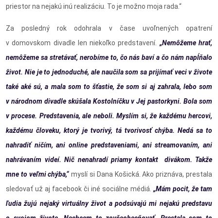
priestor na nejakú inú realizáciu. To je možno moja rada.“
Za posledný rok odohrala v čase uvoľnených opatrení
v domovskom divadle len niekoľko predstavení.
„Nemôžeme hrať,
nemôžeme sa stretávať, nerobíme to, čo nás baví a čo nám napĺňalo
život. Nie je to jednoduché, ale naučila som sa prijímať veci v živote
také aké sú, a mala som to šťastie, že som si aj zahrala, lebo som
v národnom divadle skúšala Kostolníčku v Jej pastorkyni. Bola som
v procese. Predstavenia, ale neboli. Myslím si, že každému hercovi,
každému človeku, ktorý je tvorivý, tá tvorivosť chýba. Nedá sa to
nahradiť ničím, ani online predstaveniami, ani streamovaním, ani
nahrávaním videí. Nič nenahradí priamy kontakt divákom. Takže
mne to veľmi chýba,“
myslí si Dana Košická. Ako priznáva, prestala
sledovať už aj facebook či iné sociálne médiá.
„Mám pocit, že tam
ľudia žujú nejaký virtuálny život a podsúvajú mi nejakú predstavu
o svojom živote. Nechcem to zovšeobecňovať. Prestala som to