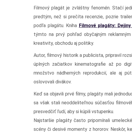
Filmový plagát je zvláštny fenomén. Stačí jedi
predtým, než si prečíta recenzie, pozrie traile
podľa plagátu. Kniha
Filmové plagáty: Dejin
týmto na prvý pohľad obyčajným reklamným ná
kreativity, obchodu aj politiky.
Autor, filmový historik a publicista, pripravil ro
úplných začiatkov kinematografie až po digi
množstvo nádherných reprodukcií, ale aj pú
oslovovali divákov.
Keď sa objavili prvé filmy, plagáty mali jednod
sa však stali neoddeliteľnou súčasťou filmové
presvedčiť ľudí, aby si kúpili vstupenku.
Najstaršie plagáty často pripomínali umelecké
scény či desivé momenty z hororov. Neskôr, ke