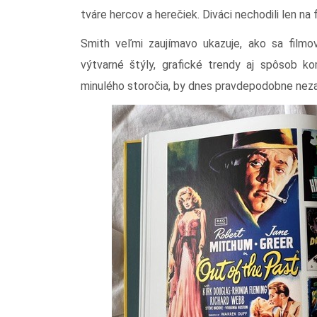
tváre hercov a herečiek. Diváci nechodili len na 
Smith veľmi zaujímavo ukazuje, ako sa filmov
výtvarné štýly, grafické trendy aj spôsob k
minulého storočia, by dnes pravdepodobne nezau