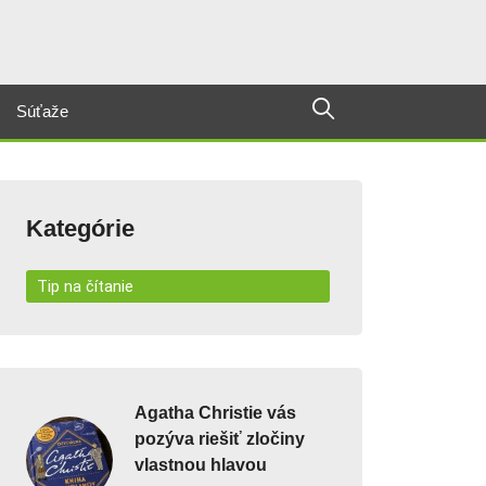
Súťaže
Kategórie
Tip na čítanie
Agatha Christie vás
pozýva riešiť zločiny
vlastnou hlavou