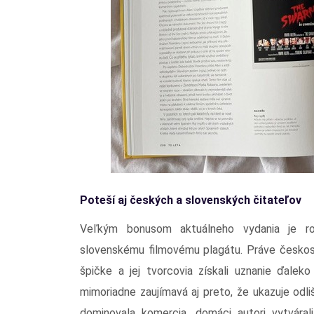
Poteší aj českých a slovenských čitateľov
Veľkým bonusom aktuálneho vydania je r
slovenskému filmovému plagátu. Práve českosl
špičke a jej tvorcovia získali uznanie ďalek
mimoriadne zaujímavá aj preto, že ukazuje odli
dominovala komercia, domáci autori vytvárali