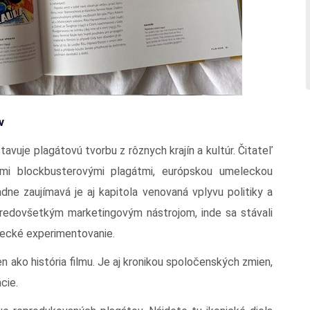
v
avuje plagátovú tvorbu z rôznych krajín a kultúr. Čitateľ
mi blockbusterovými plagátmi, európskou umeleckou
adne zaujímavá je aj kapitola venovaná vplyvu politiky a
y predovšetkým marketingovým nástrojom, inde sa stávali
ecké experimentovanie.
 ako história filmu. Je aj kronikou spoločenských zmien,
cie.