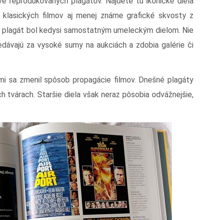
ve reprodukovaných plagátov. Nájdete tu ikonické diela
 klasických filmov aj menej známe grafické skvosty z
že plagát bol kedysi samostatným umeleckým dielom. Nie
edávajú za vysoké sumy na aukciách a zdobia galérie či
eľmi sa zmenil spôsob propagácie filmov. Dnešné plagáty
h tvárach. Staršie diela však neraz pôsobia odvážnejšie,