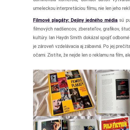
umeleckou interpretáciou filmu, nie len jeho rek
Filmové plagáty: Dejiny jedného média
sú pu
filmových nadšencov, zberateľov, grafikov, štud
kultúry. Ian Haydn Smith dokázal spojiť odborné
je zároveň vzdelávacia aj zábavná. Po jej prečí
očami. Zistíte, že nejde len o reklamu na film, a