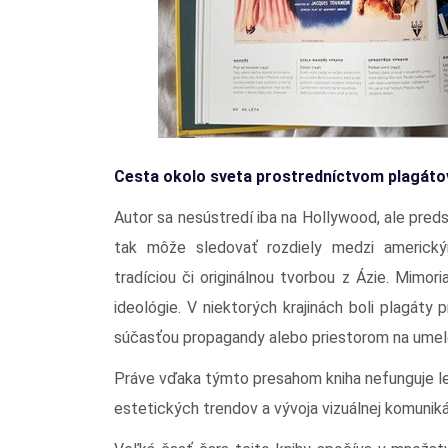
Cesta okolo sveta prostredníctvom plagáto
Autor sa nesústredí iba na Hollywood, ale predst
tak môže sledovať rozdiely medzi americký
tradíciou či originálnou tvorbou z Ázie. Mimori
ideológie. V niektorých krajinách boli plagát
súčasťou propagandy alebo priestorom na umel
Práve vďaka týmto presahom kniha nefunguje len
estetických trendov a vývoja vizuálnej komuniká