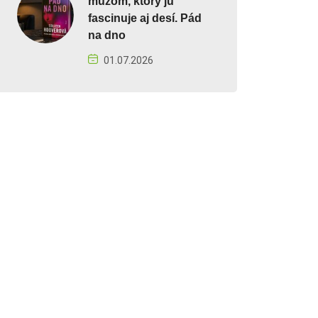
mužom, ktorý ju
fascinuje aj desí. Pád
na dno
01.07.2026