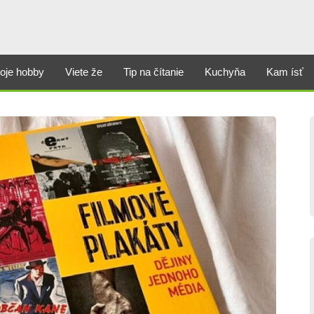
oje hobby
Viete že
Tip na čítanie
Kuchyňa
Kam ísť