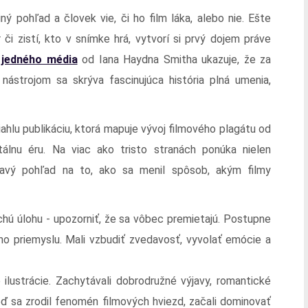
ný pohľad a človek vie, či ho film láka, alebo nie. Ešte
r či zistí, kto v snímke hrá, vytvorí si prvý dojem práve
y jedného média
od Iana Haydna Smitha ukazuje, že za
strojom sa skrýva fascinujúca história plná umenia,
zsiahlu publikáciu, ktorá mapuje vývoj filmového plagátu od
tálnu éru. Na viac ako tristo stranách ponúka nielen
tavý pohľad na to, ako sa menil spôsob, akým filmy
uchú úlohu - upozorniť, že sa vôbec premietajú. Postupne
ho priemyslu. Mali vzbudiť zvedavosť, vyvolať emócie a
 ilustrácie. Zachytávali dobrodružné výjavy, romantické
ď sa zrodil fenomén filmových hviezd, začali dominovať