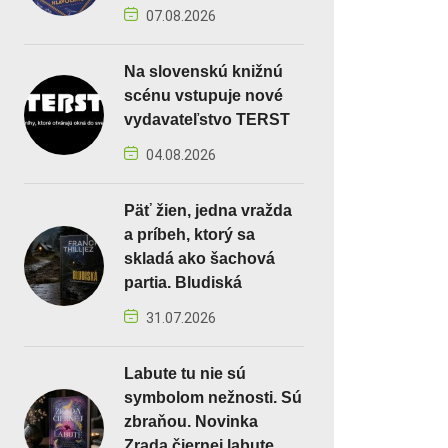
07.08.2026
Na slovenskú knižnú
scénu vstupuje nové
vydavateľstvo TERST
04.08.2026
Päť žien, jedna vražda
a príbeh, ktorý sa
skladá ako šachová
partia. Bludiská
31.07.2026
Labute tu nie sú
symbolom nežnosti. Sú
zbraňou. Novinka
Zrada čiernej labute