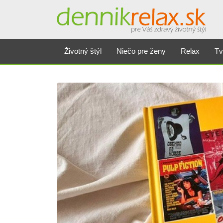
Životný štýl
Niečo pre ženy
Relax
Tv