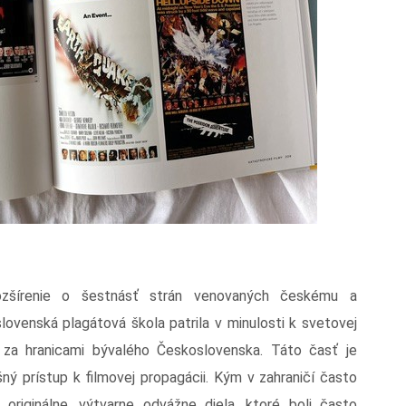
ozšírenie o šestnásť strán venovaných českému a
ovenská plagátová škola patrila v minulosti k svetovej
o za hranicami bývalého Československa. Táto časť je
šný prístup k filmovej propagácii. Kým v zahraničí často
 originálne, výtvarne odvážne diela, ktoré boli často