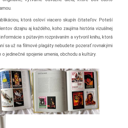
lamou.
blikáciou, ktorá osloví viacero skupín čitateľov. Poteší
entov dizajnu aj každého, koho zaujíma história vizuálnej
 informácie s pútavým rozprávaním a vytvoril knihu, ktorá
taní sa už na filmové plagáty nebudete pozerať rovnakými
le o jedinečné spojenie umenia, obchodu a kultúry.