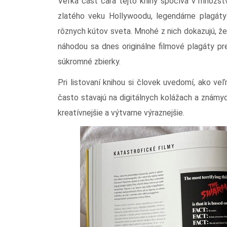
Veľká časť čara tejto knihy spočíva v množst
zlatého veku Hollywoodu, legendárne plagáty
rôznych kútov sveta. Mnohé z nich dokazujú, 
náhodou sa dnes originálne filmové plagáty pr
súkromné zbierky.
Pri listovaní knihou si človek uvedomí, ako v
často stavajú na digitálnych kolážach a známyc
kreatívnejšie a výtvarne výraznejšie.