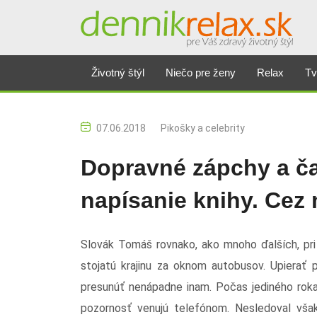
Životný štýl
Niečo pre ženy
Relax
Tv
07.06.2018
Pikošky a celebrity
Dopravné zápchy a ča
napísanie knihy. Cez 
Slovák Tomáš rovnako, ako mnoho ďalších, pri
stojatú krajinu za oknom autobusov. Upierať 
presunúť nenápadne inam. Počas jediného roka
pozornosť venujú telefónom. Nesledoval však 