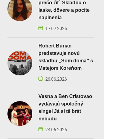
prečo žiť. Skladbu o
láske, dôvere a pocite
naplnenia
17.07.2026
Robert Burian
predstavuje novú
skladbu „Som doma“ s
Matejom Koreňom
26.06.2026
Vesna a Ben Cristovao
vydávajú spoločný
singel Já si tě brát
nebudu
24.06.2026