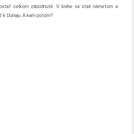
zostať celkom zabudnuté. V knihe sa stali námetom a
až k Dunaju. A kam potom?