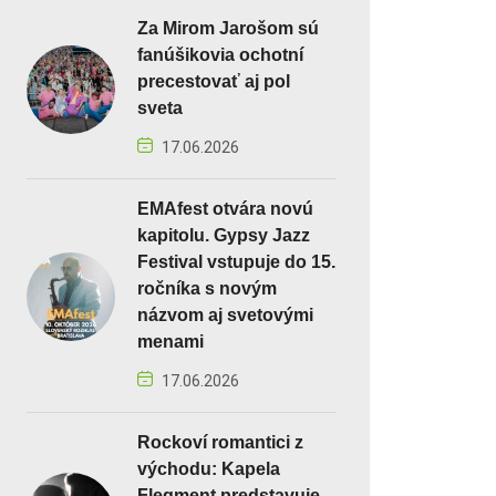
Za Mirom Jarošom sú
fanúšikovia ochotní
precestovať aj pol
sveta
17.06.2026
EMAfest otvára novú
kapitolu. Gypsy Jazz
Festival vstupuje do 15.
ročníka s novým
názvom aj svetovými
menami
17.06.2026
Rockoví romantici z
východu: Kapela
Flegment predstavuje