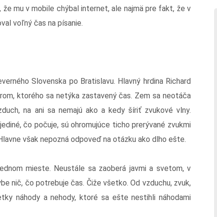
, že mu v mobile chýbal internet, ale najmä pre fakt, že v
l voľný čas na písanie.
everného Slovenska po Bratislavu. Hlavný hrdina Richard
rom, ktorého sa netýka zastavený čas. Zem sa neotáča
zduch, na ani sa nemajú ako a kedy šíriť zvukové vlny.
jediné, čo počuje, sú ohromujúce ticho prerývané zvukmi
. Hlavne však nepozná odpoveď na otázku ako dlho ešte.
jednom mieste. Neustále sa zaoberá javmi a svetom, v
ybe nič, čo potrebuje čas. Čiže všetko. Od vzduchu, zvuk,
tky náhody a nehody, ktoré sa ešte nestihli náhodami