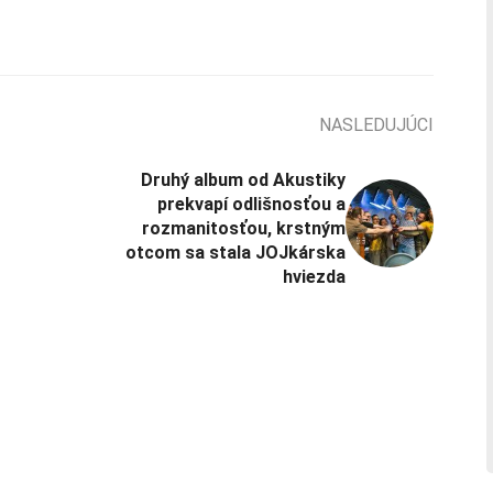
NASLEDUJÚCI
Druhý album od Akustiky
prekvapí odlišnosťou a
rozmanitosťou, krstným
otcom sa stala JOJkárska
hviezda