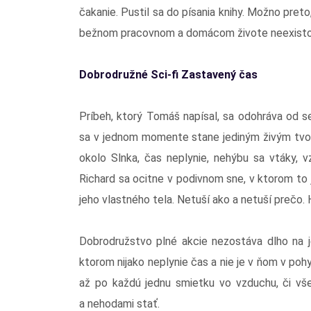
čakanie. Pustil sa do písania knihy. Možno preto
bežnom pracovnom a domácom živote neexistova
Dobrodružné Sci-fi Zastavený čas
Príbeh, ktorý Tomáš napísal, sa odohráva od s
sa v jednom momente stane jediným živým tvo
okolo Slnka, čas neplynie, nehýbu sa vtáky, v
Richard sa ocitne v podivnom sne, v ktorom to 
jeho vlastného tela. Netuší ako a netuší prečo
Dobrodružstvo plné akcie nezostáva dlho na 
ktorom nijako neplynie čas a nie je v ňom v poh
až po každú jednu smietku vo vzduchu, či vše
a nehodami stať.