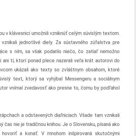
u v klávesnici umožnili vzniknúť celým súvislým textom.
znikali jednotlivé diely. Za sústavného zúfalstva pre
áce s ním, sa však podarilo niečo, čo zatiaľ nemožno
ani tí, ktorí ponad plece nazerali veľa krát autorovi do
avcom ukázali ako texty so zvláštnym obsahom, ktoré
vislý text, ktorý sa vyhýbal Messengeru a sociálnym
autor vnímal zvedavosť ako presne to, čomu by podľahol
v zápchach a odstavených diaľniciach. Všade tam vznikali
ý čas nie je tradičnou knihou. Je o Slovensku, písaná ako
 hovoriť a konať. V mnohom inšpirovaná skutočnými