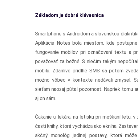
Základom je dobrá klávesnica
Smartphone s Androidom a slovenskou diakritiko
Aplikácia Notes bola miestom, kde postupne v
fungovanie mobilov pri označovaní textu a pr
považovať za bežné. S niečím takým nepočítali 
mobilu. Zdanlivo pridlhé SMS sa potom zved
možno vôbec v kontexte nedávali zmysel. Sú
sieťam naozaj pútal pozornosť. Napriek tomu 
aj on sám.
Čakanie u lekára, na letisku pri meškaní letu, 
časti knihy, ktorá vychádza ako ekniha. Zastaven
akčný monológ jedinej postavy, ktorá môže