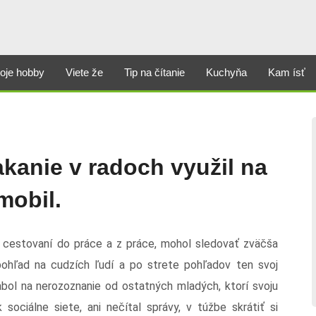
oje hobby
Viete že
Tip na čítanie
Kuchyňa
Kam ísť
kanie v radoch využil na
mobil.
 cestovaní do práce a z práce, mohol sledovať zväčša
pohľad na cudzích ľudí a po strete pohľadov ten svoj
bol na nerozoznanie od ostatných mladých, ktorí svoju
sociálne siete, ani nečítal správy, v túžbe skrátiť si