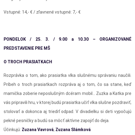
Vstupné:
14,- € / zľavnené vstupné: 7,- €
PONDELOK / 25. 3. / 9.00 a 10.30 – ORGANIZOVANÉ
PREDSTAVENIE PRE MŠ
O TROCH PRASIATKACH
Rozprávka o tom, ako prasiatka vlka slušnému správaniu naučili.
Príbeh o troch prasiatkach rozpráva aj o tom, čo sa stane, keď
mamička zoberie neposlušným dcéram mobil... Zuzka a Katka pre
vás pripravili hru, v ktorej budú prasiatka učiť vlka slušne pozdraviť,
stolovať a dokonca aj triediť odpad. V divadielku si deti vypočujú
pekné pesničky a budú sa môcť aktívne zapojiť do deja.
Účinkujú:
Zuzana Vavrová
,
Zuzana Slámková