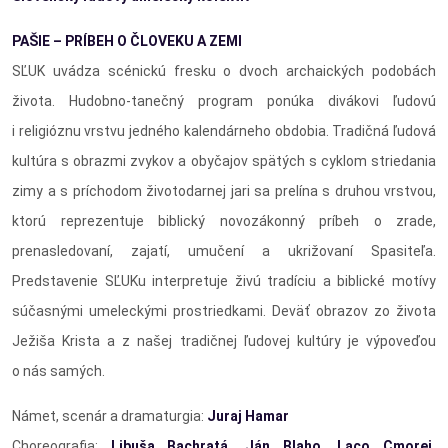
PAŠIE – PRÍBEH O ČLOVEKU A ZEMI
SĽUK uvádza scénickú fresku o dvoch archaických podobách
života. Hudobno-tanečný program ponúka divákovi ľudovú
i religióznu vrstvu jedného kalendárneho obdobia. Tradičná ľudová
kultúra s obrazmi zvykov a obyčajov spätých s cyklom striedania
zimy a s príchodom životodarnej jari sa prelína s druhou vrstvou,
ktorú reprezentuje biblický novozákonný príbeh o zrade,
prenasledovaní, zajatí, umučení a ukrižovaní Spasiteľa.
Predstavenie SĽUKu interpretuje živú tradíciu a biblické motívy
súčasnými umeleckými prostriedkami. Deväť obrazov zo života
Ježiša Krista a z našej tradičnej ľudovej kultúry je výpoveďou
o nás samých.
Námet, scenár a dramaturgia:
Juraj Hamar
Choreografia:
Libuša Bachratá, Ján Blaho, Laco Cmorej,