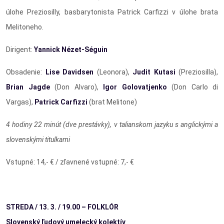
úlohe Preziosilly, basbarytonista Patrick Carfizzi v úlohe brata
Melitoneho.
Dirigent:
Yannick Nézet-Séguin
Obsadenie:
Lise Davidsen
(Leonora),
Judit Kutasi
(Preziosilla),
Brian Jagde
(Don Alvaro),
Igor Golovatjenko
(Don Carlo di
Vargas),
Patrick Carfizzi
(brat Melitone)
4 hodiny 22 minút (dve prestávky), v talianskom jazyku s anglickými a
slovenskými titulkami
Vstupné:
14,- € / zľavnené vstupné: 7,- €
STREDA / 13. 3. / 19.00 – FOLKLÓR
Slovenský ľudový umelecký kolektív