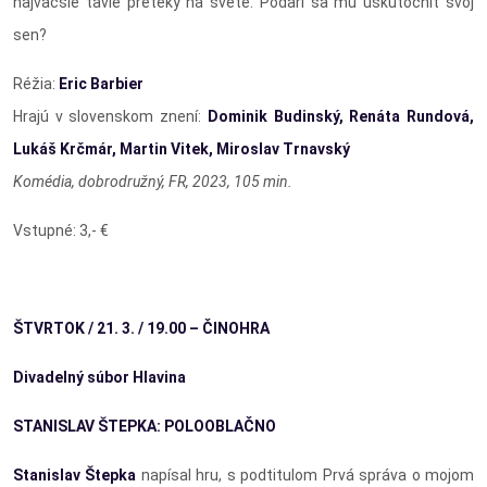
najväčšie ťavie preteky na svete. Podarí sa mu uskutočniť svoj
sen?
Réžia:
Eric Barbier
Hrajú v slovenskom znení:
Dominik Budinský, Renáta Rundová,
Lukáš Krčmár, Martin Vitek, Miroslav Trnavský
Komédia, dobrodružný, FR, 2023, 105 min.
Vstupné: 3,- €
ŠTVRTOK / 21. 3. / 19.00 – ČINOHRA
Divadelný súbor Hlavina
STANISLAV ŠTEPKA: POLOOBLAČNO
Stanislav Štepka
napísal hru, s podtitulom Prvá správa o mojom