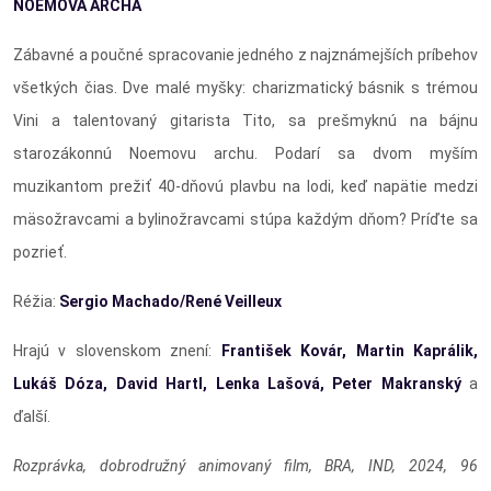
NOEMOVA ARCHA
Zábavné a poučné spracovanie jedného z najznámejších príbehov
všetkých čias. Dve malé myšky: charizmatický básnik s trémou
Vini a talentovaný gitarista Tito, sa prešmyknú na bájnu
starozákonnú Noemovu archu. Podarí sa dvom myším
muzikantom prežiť 40-dňovú plavbu na lodi, keď napätie medzi
mäsožravcami a bylinožravcami stúpa každým dňom? Príďte sa
pozrieť.
Réžia:
Sergio Machado/René Veilleux
Hrajú v slovenskom znení:
František Kovár, Martin Kaprálik,
Lukáš Dóza, David Hartl, Lenka Lašová, Peter Makranský
a
ďalší.
Rozprávka, dobrodružný animovaný film, BRA, IND, 2024, 96