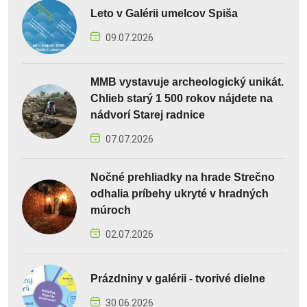
Leto v Galérii umelcov Spiša
09.07.2026
MMB vystavuje archeologický unikát.
Chlieb starý 1 500 rokov nájdete na
nádvorí Starej radnice
07.07.2026
Nočné prehliadky na hrade Strečno
odhalia príbehy ukryté v hradných
múroch
02.07.2026
Prázdniny v galérii - tvorivé dielne
30.06.2026