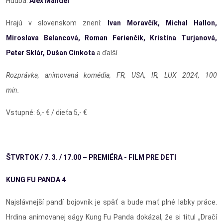
Hudba:
Alex Mandel
Hrajú v slovenskom znení:
Ivan Moravčík, Michal Hallon,
Miroslava Belancová, Roman Ferienčík, Kristína Turjanová,
Peter Sklár, Dušan Cinkota
a ďalší.
Rozprávka, animovaná komédia, FR, USA, IR, LUX 2024, 100
min.
Vstupné: 6,- € / dieťa 5,- €
ŠTVRTOK / 7. 3. / 17.00 – PREMIÉRA - FILM PRE DETI
KUNG FU PANDA 4
Najslávnejší pandí bojovník je späť a bude mať plné labky práce.
Hrdina animovanej ságy Kung Fu Panda dokázal, že si titul „Dračí