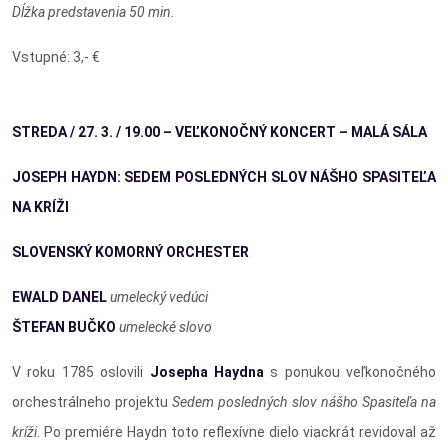
Dĺžka predstavenia 50 min.
Vstupné: 3,- €
STREDA / 27. 3. / 19.00 – VEĽKONOČNÝ KONCERT – MALÁ SÁLA
JOSEPH HAYDN: SEDEM POSLEDNÝCH SLOV NÁŠHO SPASITEĽA
NA KRÍŽI
SLOVENSKÝ KOMORNÝ ORCHESTER
EWALD DANEL
umelecký vedúci
ŠTEFAN BUČKO
umelecké slovo
V roku 1785 oslovili
Josepha Haydna
s ponukou veľkonočného
orchestrálneho projektu
Sedem posledných slov nášho Spasiteľa na
kríži
. Po premiére Haydn toto reflexívne dielo viackrát revidoval až