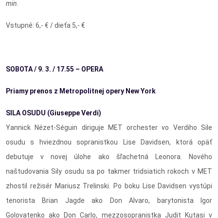
min.
Vstupné: 6,- € / dieťa 5,- €
SOBOTA / 9. 3. / 17.55 – OPERA
Priamy prenos z Metropolitnej opery New York
SILA OSUDU (Giuseppe Verdi)
Yannick Nézet-Séguin diriguje MET orchester vo Verdiho Sile
osudu s hviezdnou sopranistkou Lise Davidsen, ktorá opäť
debutuje v novej úlohe ako šľachetná Leonora. Nového
naštudovania Sily osudu sa po takmer tridsiatich rokoch v MET
zhostil režisér Mariusz Trelinski. Po boku Lise Davidsen vystúpi
tenorista Brian Jagde ako Don Alvaro, barytonista Igor
Golovatenko ako Don Carlo, mezzosopranistka Judit Kutasi v