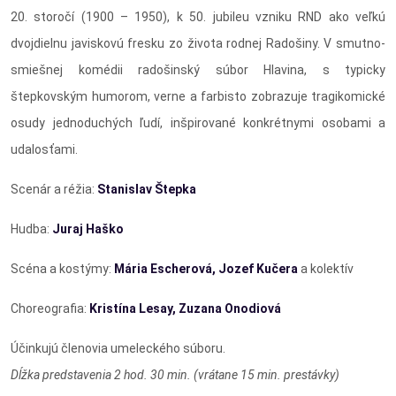
20. storočí (1900 – 1950), k 50. jubileu vzniku RND ako veľkú
dvojdielnu javiskovú fresku zo života rodnej Radošiny. V smutno-
smiešnej komédii radošinský súbor Hlavina, s typicky
štepkovským humorom, verne a farbisto zobrazuje tragikomické
osudy jednoduchých ľudí, inšpirované konkrétnymi osobami a
udalosťami.
Scenár a réžia:
Stanislav Štepka
Hudba:
Juraj Haško
Scéna a kostýmy:
Mária Escherová, Jozef Kučera
a kolektív
Choreografia:
Kristína Lesay, Zuzana Onodiová
Účinkujú členovia umeleckého súboru.
Dĺžka predstavenia 2 hod. 30 min. (vrátane 15 min. prestávky)