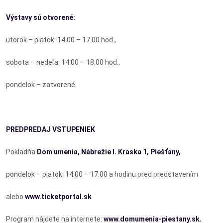
Výstavy sú otvorené:
utorok – piatok: 14.00 – 17.00 hod.,
sobota – nedeľa: 14.00 – 18.00 hod.,
pondelok – zatvorené
PREDPREDAJ VSTUPENIEK
Pokladňa
Dom umenia, Nábrežie I. Kraska 1, Piešťany,
pondelok – piatok: 14.00 – 17.00 a hodinu pred predstavením
alebo
www.ticketportal.sk
Program nájdete na internete:
www.domumenia-piestany.sk
,