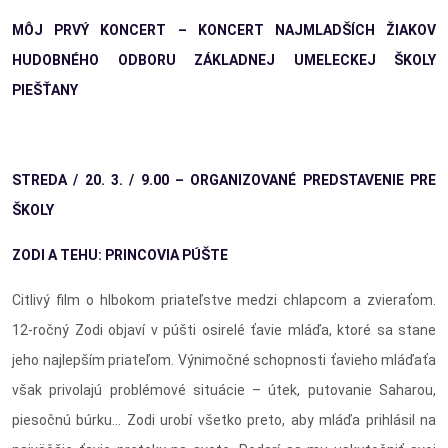
MÔJ PRVÝ KONCERT – KONCERT NAJMLADŠÍCH ŽIAKOV
HUDOBNÉHO ODBORU ZÁKLADNEJ UMELECKEJ ŠKOLY
PIEŠŤANY
STREDA / 20. 3. / 9.00 – ORGANIZOVANÉ PREDSTAVENIE PRE
ŠKOLY
ZODI A TEHU: PRINCOVIA PÚŠTE
Citlivý film o hlbokom priateľstve medzi chlapcom a zvieraťom.
12-ročný Zodi objaví v púšti osirelé ťavie mláďa, ktoré sa stane
jeho najlepším priateľom. Výnimočné schopnosti ťavieho mláďaťa
však privolajú problémové situácie – útek, putovanie Saharou,
piesočnú búrku... Zodi urobí všetko preto, aby mláďa prihlásil na