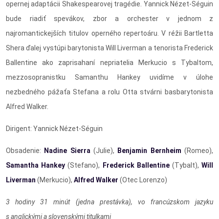
opernej adaptácii Shakespearovej tragédie. Yannick Nézet-Séguin
bude riadiť spevákov, zbor a orchester v jednom z
najromantickejších titulov operného repertoáru. V réžii Bartletta
Shera ďalej vystúpi barytonista Will Liverman a tenorista Frederick
Ballentine ako zaprisahaní nepriatelia Merkucio s Tybaltom,
mezzosopranistku Samanthu Hankey uvidíme v úlohe
nezbedného pážaťa Stefana a rolu Otta stvárni basbarytonista
Alfred Walker.
Dirigent: Yannick Nézet-Séguin
Obsadenie:
Nadine Sierra
(Julie),
Benjamin Bernheim
(Romeo),
Samantha Hankey
(Stefano),
Frederick Ballentine
(Tybalt),
Will
Liverman
(Merkucio),
Alfred Walker
(Otec Lorenzo)
3 hodiny 31 minút (jedna prestávka), vo francúzskom jazyku
s anglickými a slovenskými titulkami