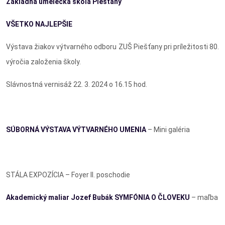
Základná umelecká škola Piešťany
VŠETKO NAJLEPŠIE
Výstava žiakov výtvarného odboru ZUŠ Piešťany pri príležitosti 80.
výročia založenia školy.
Slávnostná vernisáž 22. 3. 2024 o 16.15 hod.
SÚBORNÁ VÝSTAVA VÝTVARNÉHO UMENIA
– Mini galéria
STÁLA EXPOZÍCIA – Foyer II. poschodie
Akademický maliar
Jozef Bubák SYMFÓNIA O ČLOVEKU
– maľba