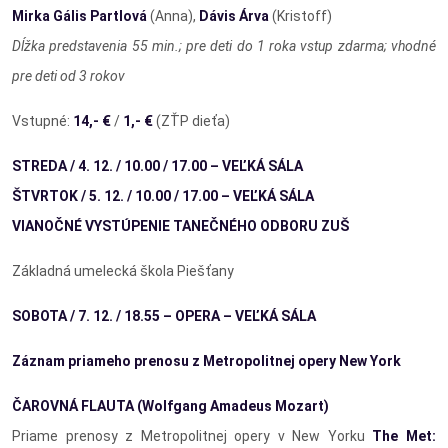
Mirka Gális Partlová
(Anna),
Dávis Árva
(Kristoff)
Dĺžka predstavenia 55 min.; pre deti do 1 roka vstup zdarma; vhodné
pre deti od 3 rokov
Vstupné:
14,- €
/
1
,- €
(ZŤP dieťa)
STREDA / 4. 12. / 10.00 / 17.00 – VEĽKÁ SÁLA
ŠTVRTOK / 5. 12. / 10.00 / 17.00 – VEĽKÁ SÁLA
VIANOČNÉ VYSTÚPENIE TANEČNÉHO ODBORU ZUŠ
Základná umelecká škola Piešťany
SOBOTA / 7. 12. / 18.55 –
OPERA – VEĽKÁ SÁLA
Záznam priameho prenosu z Metropolitnej opery New York
ČAROVNÁ FLAUTA
(Wolfgang Amadeus Mozart)
Priame prenosy z Metropolitnej opery v New Yorku
The Met: