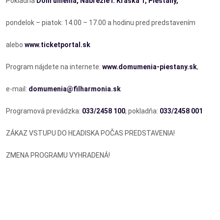
Pokladňa
Dom umenia, Nábrežie I. Kraska 1, Piešťany,
pondelok – piatok: 14.00 – 17.00 a hodinu pred predstavením
alebo
www.ticketportal.sk
Program nájdete na internete:
www.domumenia-piestany.sk
,
e-mail:
domumenia@filharmonia.sk
Programová prevádzka:
033/2458 100
, pokladňa:
033/2458 001
ZÁKAZ VSTUPU DO HĽADISKA POČAS PREDSTAVENIA!
ZMENA PROGRAMU VYHRADENÁ!