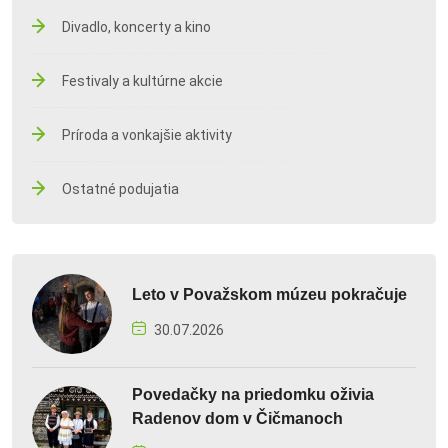
Divadlo, koncerty a kino
Festivaly a kultúrne akcie
Príroda a vonkajšie aktivity
Ostatné podujatia
Leto v Považskom múzeu pokračuje
30.07.2026
Povedačky na priedomku oživia
Radenov dom v Čičmanoch