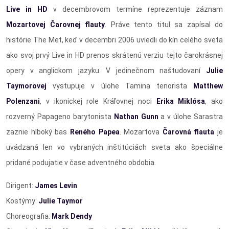
Live in HD
v decembrovom termíne reprezentuje záznam
Mozartovej Čarovnej flauty
. Práve tento titul sa zapísal do
histórie The Met, keď v decembri 2006 uviedli do kín celého sveta
ako svoj prvý Live in HD prenos skrátenú verziu tejto čarokrásnej
opery v anglickom jazyku. V jedinečnom naštudovaní
Julie
Taymorovej
vystupuje v úlohe Tamina tenorista
Matthew
Polenzani
, v ikonickej role Kráľovnej noci
Erika Miklósa
, ako
rozverný Papageno barytonista
Nathan Gunn
a v úlohe Sarastra
zaznie hlboký bas
Reného Papea
. Mozartova
Čarovná flauta
je
uvádzaná len vo vybraných inštitúciách sveta ako špeciálne
pridané podujatie v čase adventného obdobia.
Dirigent:
James Levin
Kostýmy:
Julie Taymor
Choreografia:
Mark Dendy