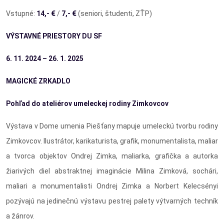
Vstupné:
14,- €
/
7,- €
(seniori, študenti, ZŤP)
VÝSTAVNÉ PRIESTORY DU SF
6. 11. 2024 – 26. 1. 2025
MAGICKÉ ZRKADLO
Pohľad do ateliérov umeleckej rodiny Zimkovcov
Výstava v Dome umenia Piešťany mapuje umeleckú tvorbu rodiny
Zimkovcov. Ilustrátor, karikaturista, grafik, monumentalista, maliar
a tvorca objektov Ondrej Zimka, maliarka, grafička a autorka
žiarivých diel abstraktnej imaginácie Milina Zimková, sochári,
maliari a monumentalisti Ondrej Zimka a Norbert Kelecsényi
pozývajú na jedinečnú výstavu pestrej palety výtvarných techník
a žánrov.