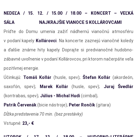
NEDEĽA / 15. 12. / 15.00 / 18.00 – KONCERT
– VEĽKÁ
SÁLA
NAJKRAJŠIE VIANOCE S KOLLÁROVCAMI
Príďte do Domu umenia zažiť nádhernú vianočnú atmosféru
v podaní kapely
Kollárovci
. Na koncerte zaznejú vianočné koledy
a ďalšie známe hity kapely. Doprajte si predvianočné hudobno-
zábavné uvoľnenie v podaní Kollárovcov, pri ktorom načerpáte veľa
pozitívnej energie.
Účinkujú:
Tomáš Kollár
(husle, spev);
Štefan Kollár
(akordeón,
saxofón, spev);
Marek Kollár
(husle, spev);
Juraj Švedlár
(kontrabas, spev);
Július - Michal Hudi
(cimbal);
Patrik Červenák
(bicie nástroje);
Peter Rončík
(gitara)
Dĺžka predstavenia 70 min. (bez prestávky)
Vstupné:
23,- €