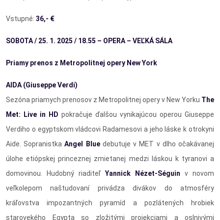
Vstupné:
36,- €
SOBOTA / 25. 1. 2025 / 18.55 –
OPERA – VEĽKÁ SÁLA
Priamy prenos z Metropolitnej opery New York
AIDA
(Giuseppe Verdi)
Sezóna priamych prenosov z Metropolitnej opery v New Yorku
The
Met: Live in HD
pokračuje ďalšou vynikajúcou operou Giuseppe
Verdiho o egyptskom vládcovi Radamesovi a jeho láske k otrokyni
Aide. Sopranistka
Angel Blue
debutuje v MET v dlho očakávanej
úlohe etiópskej princeznej zmietanej medzi láskou k tyranovi a
domovinou. Hudobný riaditeľ
Yannick Nézet-Séguin
v novom
veľkolepom naštudovaní privádza divákov do atmosféry
kráľovstva impozantných pyramíd a pozlátených hrobiek
starovekého Egypta so zložitými projekciami a oslnivými