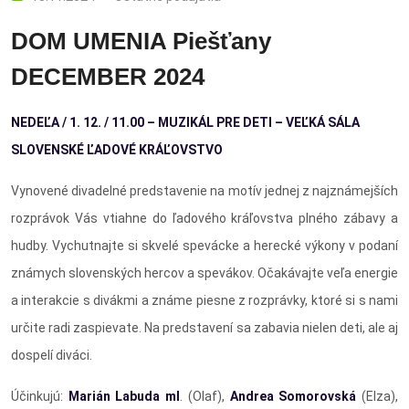
DOM UMENIA Piešťany
DECEMBER 2024
NEDEĽA / 1. 12. / 11.00 – MUZIKÁL PRE DETI –
VEĽKÁ SÁLA
SLOVENSKÉ ĽADOVÉ KRÁĽOVSTVO
Vynovené divadelné predstavenie na motív jednej z najznámejších
rozprávok Vás vtiahne do ľadového kráľovstva plného zábavy a
hudby. Vychutnajte si skvelé spevácke a herecké výkony v podaní
známych slovenských hercov a spevákov. Očakávajte veľa energie
a interakcie s divákmi a známe piesne z rozprávky, ktoré si s nami
určite radi zaspievate. Na predstavení sa zabavia nielen deti, ale aj
dospelí diváci.
Účinkujú:
Marián Labuda ml
. (Olaf),
Andrea Somorovská
(Elza),