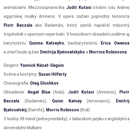
animáciami. Mezzosopranistka
Judit Kutasi
stvárni rolu Aidinej
egyptskej rivalky Amneris. V opere zažiari popredný tenorista
Piotr Beczała
ako Radamès, ktorý zavŕši najväčší milostný
trojuholník v opernom repertoári. V hviezdnom obsadení uvidíme aj
barytonistu
Quinna Kelseyho
, basbarytonistu
Erica Owensa
a znieť bude aj bas
Dmitrija Bjeloselskyho
a
Morrisa Robinsona
.
Dirigent:
Yannick Nézet-Séguin
Scéna a kostýmy:
Susan Hilferty
Choreografia:
Oleg Glushkov
Obsadenie:
Angel Blue
(Aida),
Judit Kutasi
(Amneris),
Piotr
Beczała
(Radamès),
Quinn Kelsey
(Amonasro),
Dmitrij
Bjeloselskij
(Ramfis),
Morris Robinson
(Král)
3 hodiny 38 minút (jedna prestávky), v talianskom jazyku s anglickými a
slovenskými titulkami