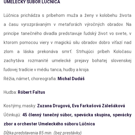
UMELECKÝ SÚBOR LÚČNICA
Lúčnica prichádza s príbehom muža a ženy v kolobehu života
a času vyrozprávaným v metaforách výročných obradov. Na
princípe tanečného divadla predstavuje ľudský život vo svete, v
ktorom pomocou viery v magickú silu obradov dobro víťazí nad
zlom a láska prekonáva smrť. Strhujúci príbeh Koločasu
zachytáva rozmanité umelecké prejavy bohatej slovenskej
ľudovej tradície v médiu tanca, hudby a kroja.
Réžia, námet, choreografia:
Michal Dudáš
Hudba:
Róbert Faltus
Kostýmy, masky:
Zuzana Drugová, Eva Farkašová Zálešáková
Účinkujú:
45 členný tanečný súbor, spevácka skupina, spevácky
zbor a orchester Umeleckého súboru Lúčnica
Dĺžka predstavenia 85 min. (bez prestávky)