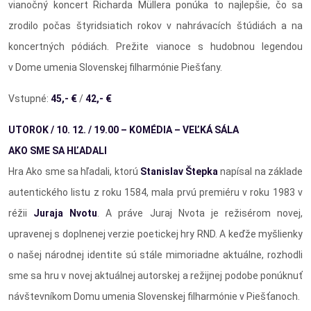
vianočný koncert Richarda Müllera ponúka to najlepšie, čo sa
zrodilo počas štyridsiatich rokov v nahrávacích štúdiách a na
koncertných pódiách. Prežite vianoce s hudobnou legendou
v Dome umenia Slovenskej filharmónie Piešťany.
Vstupné:
45,- €
/
42,- €
UTOROK / 10. 12. / 19.00 – KOMÉDIA – VEĽKÁ SÁLA
AKO SME SA HĽADALI
Hra Ako sme sa hľadali, ktorú
Stanislav Štepka
napísal na základe
autentického listu z roku 1584, mala prvú premiéru v roku 1983 v
réžii
Juraja Nvotu
. A práve Juraj Nvota je režisérom novej,
upravenej s doplnenej verzie poetickej hry RND. A keďže myšlienky
o našej národnej identite sú stále mimoriadne aktuálne, rozhodli
sme sa hru v novej aktuálnej autorskej a režijnej podobe ponúknuť
návštevníkom Domu umenia Slovenskej filharmónie v Piešťanoch.