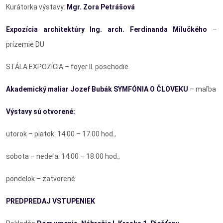
Kurátorka výstavy:
Mgr. Zora Petrášová
Expozícia architektúry Ing. arch. Ferdinanda Milučkého
–
prízemie DU
STÁLA EXPOZÍCIA – foyer II. poschodie
Akademický maliar
Jozef Bubák SYMFÓNIA O ČLOVEKU
– maľba
Výstavy sú otvorené:
utorok – piatok: 14.00 – 17.00 hod.,
sobota – nedeľa: 14.00 – 18.00 hod.,
pondelok – zatvorené
PREDPREDAJ VSTUPENIEK