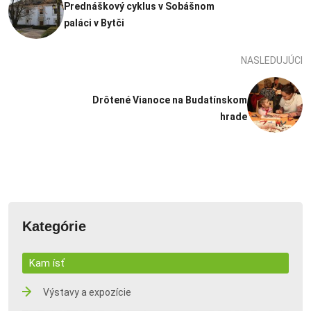
Prednáškový cyklus v Sobášnom
paláci v Bytči
NASLEDUJÚCI
Drôtené Vianoce na Budatínskom
hrade
Kategórie
Kam ísť
Výstavy a expozície