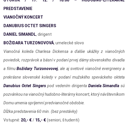
UTOROK / 17. 12. / 18.00 – HUDOBNO-LITERÁRNE
PREDSTAVENIE
VIANOČNÝ KONCERT
DANUBIUS OCTET SINGERS
DANIEL SIMANDL
, dirigent
BOŽIDARA TURZONOVOVÁ
, umelecké slovo
Vianočná koleda Charlesa Dickensa a ďalšie ukážky z vianočných
poviedok, rozprávok a básní v podaní prvej dámy slovenského divadla
a filmu
Božidary Turzonovovej
, ale aj svetové vianočné evergreeny a
prekrásne slovenské koledy v podaní mužského speváckeho okteta
Danubius Octet Singers
pod vedením dirigenta
Daniela Simandla
sú
pozvánkou na vianočný hudobno-literárny koncert, ktorý návštevníkom
Domu umenia spríjemní predvianočné obdobie.
Dĺžka predstavenia 60 min. (bez prestávky)
Vstupné:
20,- €
/
15,- €
(seniori, študenti)