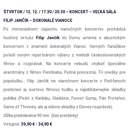
ŠTVRTOK / 12. 12. / 17.30 / 20.30 – KONCERT – VEĽKÁ SÁLA
FILIP JANČÍK – DOKONALÉ VIANOCE
Po mimoriadnom úspechu vianočných koncertov prichádza
husľový virtuóz
Filip Jančík
do Domu umenia s akustickým
koncertom v znamení dokonalých Vianoc. Verných fanúšikov
poteší novým repertoárom výberu z melódií československých
filmov a rozprávok. Na koncerte nebudú chýbať špeciálne
aranžmány z filmov Perinbaba, Pyšná princezná, Tri oriešky pre
popolušku... Filip Jančík na vianočnom koncerte v Piešťanoch
predstaví aj svetovú filmovú hudbu a najobľúbenejšie skladby
publika (Piráti z Karibiku, Gladiátor, Forest Gump, Pán Prsteňov,
Game of Thrones, ale aj slávne skladby z Disney rozprávok).
Dĺžka predstavenia 90 min. (bez prestávky)
Vstupné:
39,90 €
/
34,90 €