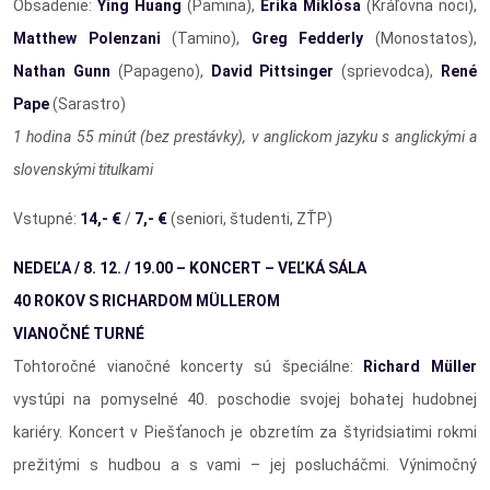
Obsadenie:
Ying Huang
(Pamina),
Erika Miklósa
(Kráľovna noci),
Matthew Polenzani
(Tamino),
Greg Fedderly
(Monostatos),
Nathan Gunn
(Papageno),
David Pittsinger
(sprievodca),
René
Pape
(Sarastro)
1 hodina 55 minút (bez prestávky), v anglickom jazyku s anglickými a
slovenskými titulkami
Vstupné:
14,- €
/
7,- €
(seniori, študenti, ZŤP)
NEDEĽA / 8. 12. / 19.00 – KONCERT – VEĽKÁ SÁLA
40 ROKOV S RICHARDOM MÜLLEROM
VIANOČNÉ TURNÉ
Tohtoročné vianočné koncerty sú špeciálne:
Richard Müller
vystúpi na pomyselné 40. poschodie svojej bohatej hudobnej
kariéry. Koncert v Piešťanoch je obzretím za štyridsiatimi rokmi
prežitými s hudbou a s vami – jej poslucháčmi. Výnimočný