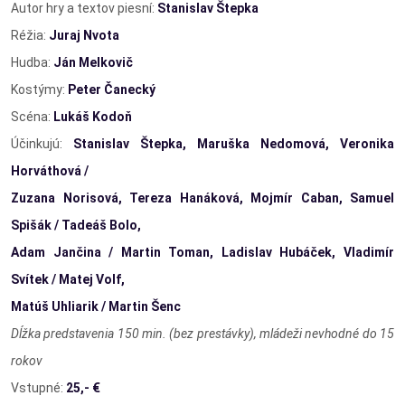
Autor hry a textov piesní:
Stanislav Štepka
Réžia:
Juraj Nvota
Hudba:
Ján Melkovič
Kostýmy:
Peter Čanecký
Scéna:
Lukáš Kodoň
Účinkujú:
Stanislav Štepka, Maruška Nedomová, Veronika
Horváthová /
Zuzana Norisová, Tereza Hanáková, Mojmír Caban, Samuel
Spišák / Tadeáš Bolo,
Adam Jančina / Martin Toman, Ladislav Hubáček, Vladimír
Svítek / Matej Volf,
Matúš Uhliarik / Martin Šenc
Dĺžka predstavenia 150 min. (bez prestávky), mládeži nevhodné do 15
rokov
Vstupné:
25,- €