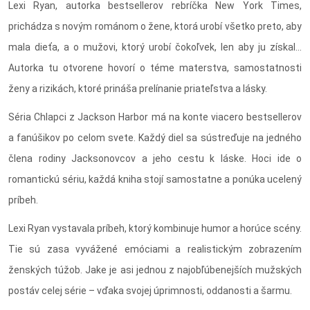
Lexi Ryan, autorka bestsellerov rebríčka New York Times,
prichádza s novým románom o žene, ktorá urobí všetko preto, aby
mala dieťa, a o mužovi, ktorý urobí čokoľvek, len aby ju získal…
Autorka tu otvorene hovorí o téme materstva, samostatnosti
ženy a rizikách, ktoré prináša prelínanie priateľstva a lásky.
Séria Chlapci z Jackson Harbor má na konte viacero bestsellerov
a fanúšikov po celom svete. Každý diel sa sústreďuje na jedného
člena rodiny Jacksonovcov a jeho cestu k láske. Hoci ide o
romantickú sériu, každá kniha stojí samostatne a ponúka ucelený
príbeh.
Lexi Ryan vystavala príbeh, ktorý kombinuje humor a horúce scény.
Tie sú zasa vyvážené emóciami a realistickým zobrazením
ženských túžob. Jake je asi jednou z najobľúbenejších mužských
postáv celej série – vďaka svojej úprimnosti, oddanosti a šarmu.