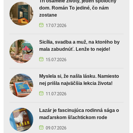
Tri osamelé životy, jeden spoločný
dom. Román To jediné, čo nám
zostane
17.07.2026
Sicília, svadba a muž, na ktorého by
mala zabudnúť. Lenže to nejde!
15.07.2026
Myslela si, že našla lásku. Namiesto
nej prišla najväčšia lekcia života!
11.07.2026
Lazár je fascinujúca rodinná sága o
maďarskom šľachtickom rode
09.07.2026