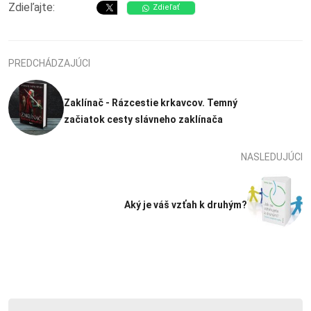
Zdieľajte:
Zdieľať
PREDCHÁDZAJÚCI
Zaklínač - Rázcestie krkavcov. Temný
začiatok cesty slávneho zaklínača
NASLEDUJÚCI
Aký je váš vzťah k druhým?