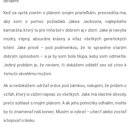
detailmi.
Keď sa opitá zverím s plánom svojim priateľkám, presvedčia ma,
aby som o pomoc požiadala Jakea Jacksona, najlepšieho
kamaráta, ktorý tu pre mňa bol v dobrom aj v zlom. Jake je navyše
múdry, vtipný, absurdne krásny a víťaz všetkých genetických
lotérií. Jake privolí – pod podmienkou, že to spravíme starým
dobrým spôsobom – a ja by som bola hlúpa, keby som odmietla.
Jediný problém je, že neviem, či dokážem oddeliť sex od citov k
tomuto skvelému mužovi.
Ak si nedokážem udržať srdce pod zámkou, riskujem, že prídem o
vzťah, ktorý si vážim najviac zo všetkých. Jake má vlastné dôvody,
prečo súhlasil s mojím plánom. A ak jeho pohnútky odhalím, mohlo
by to znamenať náš koniec. Musím si vybrať – utiecť alebo zostať
a bojovať o lásku.