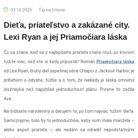
03.10.2025
Tip na čítanie
Dieťa, priateľstvo a zakázané city.
Lexi Ryan a jej Priamočiara láska
Čo sa stane, keď sa z najlepšieho priateľa stane muž, po ktorom
túžite viac, než ste si kedy pripustili? Román
Priamočiara láska
od Lexi Ryan, druhý diel úspešnej série Chlapci z Jackson Harbor, je
príbehom o odvahe, túžbe a o tom, že niekedy je láska omnoho
zložitejšia než napohľad jednoduchosť plánu. Presne to zažila
Ava...
Na tridsiate narodeniny si darujem to, po čom najviac túžim: dieťa.
Samozrejme, bolo by to jednoduchšie, keby som mala manžela –
alebo aspoň priateľa –, ale nedám sa odradiť nepodstatnými