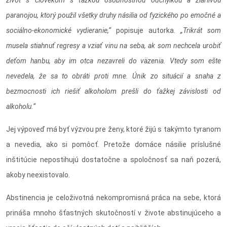
život s človekom s ťažkou osobnostnou odchýlkou a žiarlivou
paranojou, ktorý použil všetky druhy násilia od fyzického po emočné a
sociálno-ekonomické vydieranie,“
popisuje autorka.
„Trikrát som
musela stiahnuť regresy a vziať vinu na seba, ak som nechcela urobiť
deťom hanbu, aby im otca nezavreli do väzenia. Vtedy som ešte
nevedela, že sa to obráti proti mne. Únik zo situácií a snaha z
bezmocnosti ich riešiť alkoholom prešli do ťažkej závislosti od
alkoholu.“
Jej výpoveď má byť výzvou pre ženy, ktoré žijú s takýmto tyranom
a nevedia, ako si pomôcť. Pretože domáce násilie príslušné
inštitúcie nepostihujú dostatočne a spoločnosť sa naň pozerá,
akoby neexistovalo.
Abstinencia je celoživotná nekompromisná práca na sebe, ktorá
prináša mnoho šťastných skutočností v živote abstinujúceho a