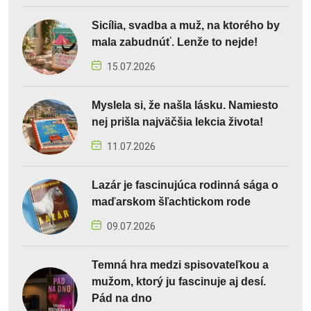
Sicília, svadba a muž, na ktorého by
mala zabudnúť. Lenže to nejde!
15.07.2026
Myslela si, že našla lásku. Namiesto
nej prišla najväčšia lekcia života!
11.07.2026
Lazár je fascinujúca rodinná sága o
maďarskom šľachtickom rode
09.07.2026
Temná hra medzi spisovateľkou a
mužom, ktorý ju fascinuje aj desí.
Pád na dno