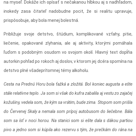
na myseľ. Dokáže ich opísať s nečakanou hĺbkou aj s nadhľadom,
inokedy zasa čitateľ nadobudne pocit, že si realitu upravuje,
prispôsobuje, aby bola menej bolestná.
Približuje svoje detstvo, štúdium, komplikované vzťahy, pitie,
liečenie, opakované zlyhania, ale aj aktivity, ktorými pomáhala
ľuďom s podobným osudom vo svojom okolí. Hlavný text dopĺňa
autorkin pohľad po rokoch aj doslov, v ktorom jej dcéra spomína na
detstvo plné všadeprítomnej témy alkoholu.
Cesta na Prednú Horu bola ťažká a zložitá. Bol koniec augusta a ešte
stále relatívne teplo. Ja som si však do kufra zabalila aj vestu zo zajačej
kožušiny, vedela som, že kým sa vrátim, bude zima. Stopom som prišla
do Červenej Skaly a nemala som prípoj autobusom do liečebne. Bála
som sa ísť v noci horou. Na stanici som si ešte dala s dákou partiou
pivo a jedno som si kúpila ako rezervu s tým, že prečkám do rána na