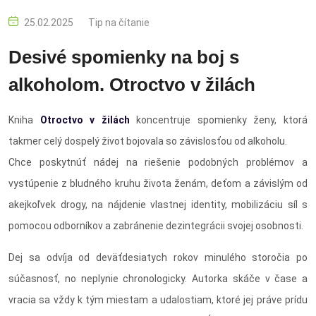
25.02.2025
Tip na čítanie
Desivé spomienky na boj s
alkoholom. Otroctvo v žilách
Kniha
Otroctvo v žilách
koncentruje spomienky ženy, ktorá
takmer celý dospelý život bojovala so závislosťou od alkoholu.
Chce poskytnúť nádej na riešenie podobných problémov a
vystúpenie z bludného kruhu života ženám, deťom a závislým od
akejkoľvek drogy, na nájdenie vlastnej identity, mobilizáciu síl s
pomocou odborníkov a zabránenie dezintegrácii svojej osobnosti.
Dej sa odvíja od deväťdesiatych rokov minulého storočia po
súčasnosť, no neplynie chronologicky. Autorka skáče v čase a
vracia sa vždy k tým miestam a udalostiam, ktoré jej práve prídu