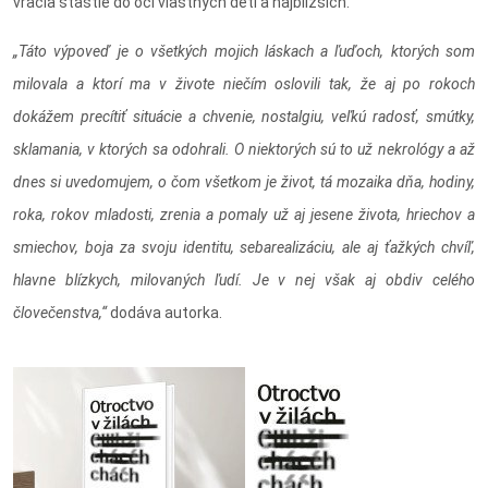
vracia šťastie do očí vlastných detí a najbližších.
„Táto výpoveď je o všetkých mojich láskach a ľuďoch, ktorých som
milovala a ktorí ma v živote niečím oslovili tak, že aj po rokoch
dokážem precítiť situácie a chvenie, nostalgiu, veľkú radosť, smútky,
sklamania, v ktorých sa odohrali. O niektorých sú to už nekrológy a až
dnes si uvedomujem, o čom všetkom je život, tá mozaika dňa, hodiny,
roka, rokov mladosti, zrenia a pomaly už aj jesene života, hriechov a
smiechov, boja za svoju identitu, sebarealizáciu, ale aj ťažkých chvíľ,
hlavne blízkych, milovaných ľudí. Je v nej však aj obdiv celého
človečenstva,“
dodáva autorka.