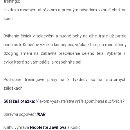
tréningu;
– vďaka mnohým obrázkom a presným návodom vzbudí chuť na
šport.
Dvíhanie činiek v telocvični a nudné behy na dlhé trate už patria
minulosti. Konečne vznikla koncepcia, vďaka ktorej sa monotónny
džoging zmení na zábavné precvičenie celého tela. Vyberte si
cviky, ktoré sa vám páčia, a rozbehnite sa!
Podrobné tréningové plány na 8 týždňov sú na vnútorných
záložkách.
Súťažná otázka:
V akom vydavateľstve vyšla spomínaná publikácia?
Správna odpoveď:
IKAR
Knihu vyhráva
Nicolette Zavillová
z Košíc