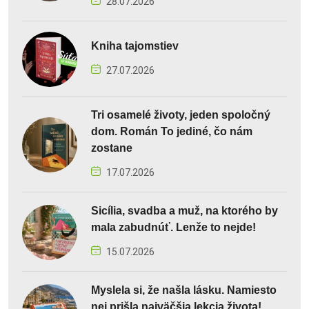
28.07.2026
Kniha tajomstiev
27.07.2026
Tri osamelé životy, jeden spoločný
dom. Román To jediné, čo nám
zostane
17.07.2026
Sicília, svadba a muž, na ktorého by
mala zabudnúť. Lenže to nejde!
15.07.2026
Myslela si, že našla lásku. Namiesto
nej prišla najväčšia lekcia života!