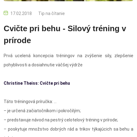
17.02.2018
Tip na čítanie
Cvičte pri behu - Silový tréning v
prírode
Prvá ucelená koncepcia tréningov na zvýšenie sily, zlepšenie
pohyb­livosti a dosiahnutie väčšej výdrže
Christine Theiss: Cvičte pri behu
Táto tréningová príručka: …
– je určená začiatočníkom i pokročilým;
– predstavuje návod na pestrý celotelový tréning v prírode;
– poskytuje množstvo dobrých rád a trikov týkajúcich sa behu a