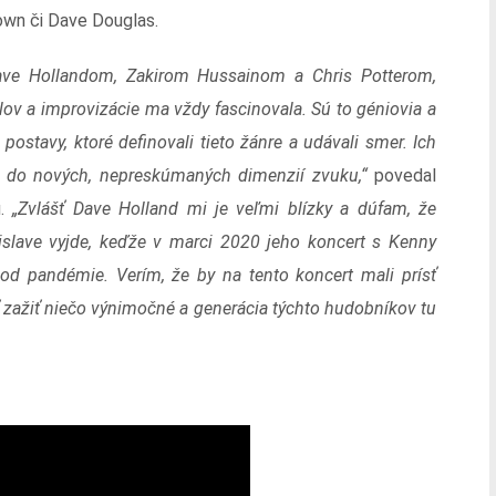
own či Dave Douglas.
Dave Hollandom, Zakirom Hussainom a Chris Potterom,
lov a improvizácie ma vždy fascinovala. Sú to géniovia a
postavy, ktoré definovali tieto žánre a udávali smer. Ich
la do nových, nepreskúmaných dimenzií zvuku,“
povedal
u.
„Zvlášť Dave Holland mi je veľmi blízky a dúfam, že
tislave vyjde, keďže v marci 2020 jeho koncert s Kenny
d pandémie. Verím, že by na tento koncert mali prísť
osť zažiť niečo výnimočné a generácia týchto hudobníkov tu