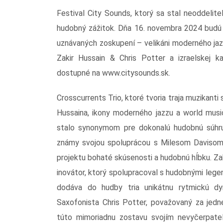
Festival City Sounds, ktorý sa stal neoddelit
hudobný zážitok. Dňa 16. novembra 2024 budú
uznávaných zoskupení – velikáni moderného jaz
Zakir Hussain & Chris Potter a izraelskej 
dostupné na www.citysounds.sk.
Crosscurrents Trio, ktoré tvoria traja muzikant
Hussaina, ikony moderného jazzu a world musi
stalo synonymom pre dokonalú hudobnú súhru 
známy svojou spoluprácou s Milesom Davisom,
projektu bohaté skúsenosti a hudobnú hĺbku. Za
inovátor, ktorý spolupracoval s hudobnými leg
dodáva do hudby tria unikátnu rytmickú dyn
Saxofonista Chris Potter, považovaný za jedn
túto mimoriadnu zostavu svojím nevyčerpate