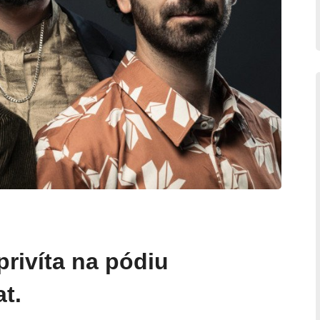
privíta na pódiu
t.