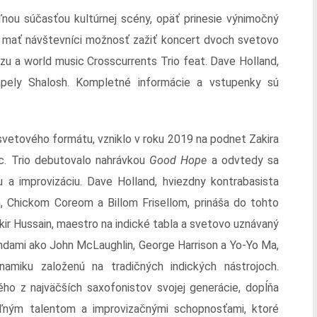
eľnou súčasťou kultúrnej scény, opäť prinesie výnimočný
 mať návštevníci možnosť zažiť koncert dvoch svetovo
zu a world music Crosscurrents Trio feat. Dave Holland,
kapely Shalosh. Kompletné informácie a vstupenky sú
i svetového formátu, vzniklo v roku 2019 na podnet Zakira
c. Trio debutovalo nahrávkou
Good Hope
a odvtedy sa
a improvizáciu. Dave Holland, hviezdny kontrabasista
 Chickom Coreom a Billom Frisellom, prináša do tohto
kir Hussain, maestro na indické tabla a svetovo uznávaný
endami ako John McLaughlin, George Harrison a Yo-Yo Ma,
amiku založenú na tradičných indických nástrojoch.
ého z najväčších saxofonistov svojej generácie, dopĺňa
ľným talentom a improvizačnými schopnosťami, ktoré