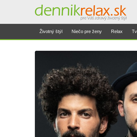
Životný štýl
Niečo pre ženy
Relax
Tv