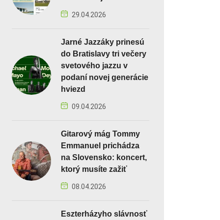
29.04.2026
Jarné Jazzáky prinesú
do Bratislavy tri večery
svetového jazzu v
podaní novej generácie
hviezd
09.04.2026
Gitarový mág Tommy
Emmanuel prichádza
na Slovensko: koncert,
ktorý musíte zažiť
08.04.2026
Eszterházyho slávnosť