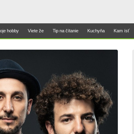
oje hobby
Viete že
Tip na čítanie
Kuchyňa
Kam ísť