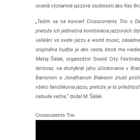
ocenili významné jazzové osobnosti ako Ray Br
„Teším sa na koncert Crosscurrents Trio s 
pretože ich jedinečná kombinácia jazzových štý
velikáni vo svete jazzu a world music, zásadne 
originálna hudba je ako cesta, ktorá ma vied
Matej Šálek, organizátor Sound City Festival
tentoraz, na druhýkrát jeho účinkovanie v Bra
Barronom a Jonathanom Blakeom zrušil prícho
všetci fanúšikovia jazzu, pretože je to príležit
nebude večne,“
dodal M. Šálek.
Crosscurents Trio