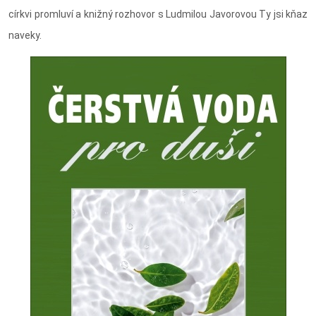
církvi promluví a knižný rozhovor s Ludmilou Javorovou Ty jsi kňaz
naveky.