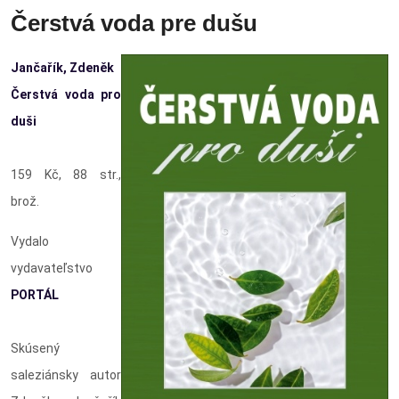
Čerstvá voda pre dušu
Jančařík, Zdeněk
Čerstvá voda pro
duši
159 Kč, 88 str.,
brož.
Vydalo
vydavateľstvo
PORTÁL
Skúsený
saleziánsky autor