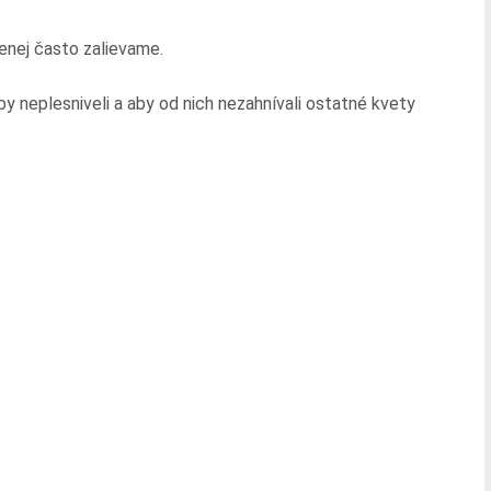
enej často zalievame.
by neplesniveli a aby od nich nezahnívali ostatné kvety