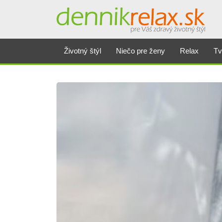
Životný štýl
Niečo pre ženy
Relax
Tv