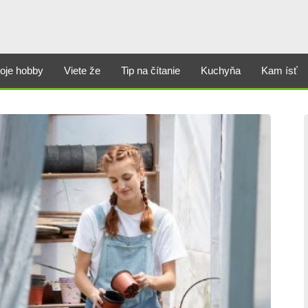
oje hobby
Viete že
Tip na čítanie
Kuchyňa
Kam ísť