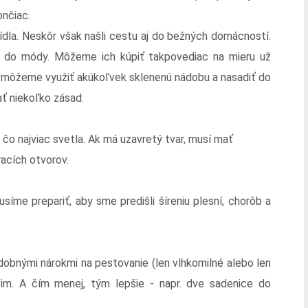
nčiac.
sídla. Neskôr však našli cestu aj do bežných domácností.
ú do módy. Môžeme ich kúpiť takpovediac na mieru už
 - môžeme využiť akúkoľvek sklenenú nádobu a nasadiť do
ať niekoľko zásad:
 čo najviac svetla. Ak má uzavretý tvar, musí mať
acích otvorov.
íme prepariť, aby sme predišli šíreniu plesní, chorôb a
dobnými nárokmi na pestovanie (len vlhkomilné alebo len
im. A čím menej, tým lepšie - napr. dve sadenice do