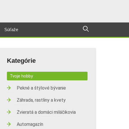
Súťaže
Kategórie
Tvoje hobby
Pekné a štýlové bývanie
Záhrada, rastliny a kvety
Zvieratá a domáci miláčikovia
Automagazín