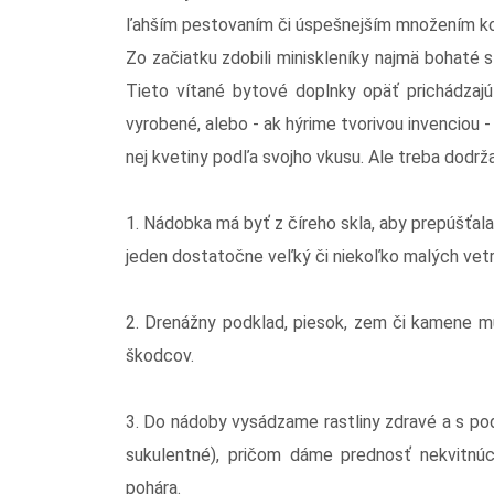
ľahším pestovaním či úspešnejším množením ko
Zo začiatku zdobili miniskleníky najmä bohaté 
Tieto vítané bytové doplnky opäť prichádzaj
vyrobené, alebo - ak hýrime tvorivou invenciou
nej kvetiny podľa svojho vkusu. Ale treba dodrž
1. Nádobka má byť z číreho skla, aby prepúšťala
jeden dostatočne veľký či niekoľko malých vetr
2. Drenážny podklad, piesok, zem či kamene mus
škodcov.
3. Do nádoby vysádzame rastliny zdravé a s po
sukulentné), pričom dáme prednosť nekvitnúc
pohára.