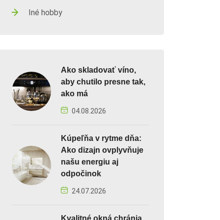
Iné hobby
Ako skladovať víno,
aby chutilo presne tak,
ako má
04.08.2026
Kúpeľňa v rytme dňa:
Ako dizajn ovplyvňuje
našu energiu aj
odpočinok
24.07.2026
Kvalitné okná chránia