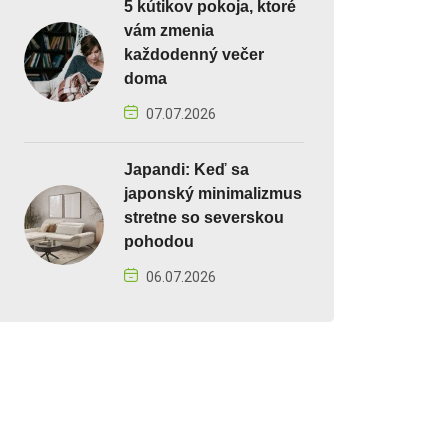
5 kútikov pokoja, ktoré
vám zmenia
každodenný večer
doma
07.07.2026
Japandi: Keď sa
japonský minimalizmus
stretne so severskou
pohodou
06.07.2026