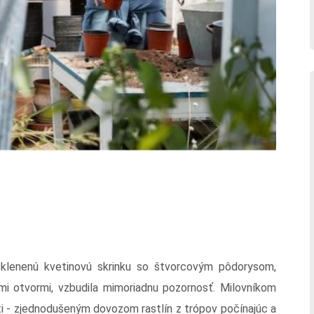
sklenenú kvetinovú skrinku so štvorcovým pôdorysom,
mi otvormi, vzbudila mimoriadnu pozornosť. Milovníkom
ti - zjednodušeným dovozom rastlín z trópov počínajúc a