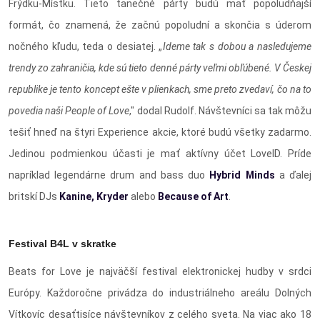
Frýdku-Místku. Tieto tanečné párty budú mať popoludňajší
formát, čo znamená, že začnú popoludní a skončia s úderom
nočného kľudu, teda o desiatej. „
Ideme tak s dobou a nasledujeme
trendy zo zahraničia, kde sú tieto denné párty veľmi obľúbené. V Českej
republike je tento koncept ešte v plienkach, sme preto zvedaví, čo na to
povedia naši People of Love
," dodal Rudolf. Návštevníci sa tak môžu
tešiť hneď na štyri Experience akcie, ktoré budú všetky zadarmo.
Jedinou podmienkou účasti je mať aktívny účet LoveID. Príde
napríklad legendárne drum and bass duo
Hybrid Minds
a ďalej
britskí DJs
Kanine, Kryder
alebo
Because of Art
.
Festival B4L v skratke
Beats for Love je najväčší festival elektronickej hudby v srdci
Európy. Každoročne privádza do industriálneho areálu Dolných
Vítkovíc desaťtisíce návštevníkov z celého sveta. Na viac ako 18