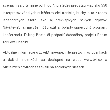
scénach sa v termíne od 1. do 4. júla 2026 predstaví viac ako 550
interpretov všetkých subžánrov elektronickej hudby, a to z radov
legendárnych stálic, ako aj prekvapivých nových objavov.
Návštevníci si navyše môžu užiť aj bohatý sprievodný program,
konferenciu Talking Beats či podporiť dobročinný projekt Beats
for Love Charity.
Aktuálne informácie o LoveID, line-upe, interpretoch, vstupenkách
a ďalších novinkách sú dostupné na webe www.b4l.cz a
oficiálnych profiloch festivalu na sociálnych sieťach.