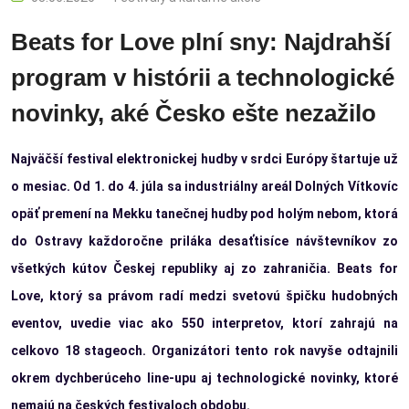
Beats for Love plní sny: Najdrahší
program v histórii a technologické
novinky, aké Česko ešte nezažilo
Najväčší festival elektronickej hudby v srdci Európy štartuje už
o mesiac. Od 1. do 4. júla sa industriálny areál Dolných Vítkovíc
opäť premení na Mekku tanečnej hudby pod holým nebom, ktorá
do Ostravy každoročne priláka desaťtisíce návštevníkov zo
všetkých kútov Českej republiky aj zo zahraničia. Beats for
Love, ktorý sa právom radí medzi svetovú špičku hudobných
eventov, uvedie viac ako 550 interpretov, ktorí zahrajú na
celkovo 18 stageoch. Organizátori tento rok navyše odtajnili
okrem dychberúceho line-upu aj technologické novinky, ktoré
nemajú na českých festivaloch obdobu.