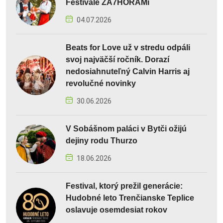
Festivale ZA7HORAMi
04.07.2026
Beats for Love už v stredu odpáli
svoj najväčší ročník. Dorazí
nedosiahnuteľný Calvin Harris aj
revolučné novinky
30.06.2026
V Sobášnom paláci v Bytči ožijú
dejiny rodu Thurzo
18.06.2026
Festival, ktorý prežil generácie:
Hudobné leto Trenčianske Teplice
oslavuje osemdesiat rokov