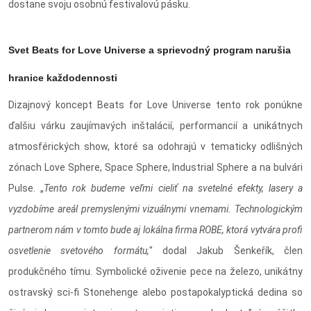
dostane svoju osobnú festivalovú pásku.
Svet Beats for Love Universe a sprievodný program narušia
hranice každodennosti
Dizajnový koncept Beats for Love Universe tento rok ponúkne
ďalšiu várku zaujímavých inštalácií, performancií a unikátnych
atmosférických show, ktoré sa odohrajú v tematicky odlišných
zónach Love Sphere, Space Sphere, Industrial Sphere a na bulvári
Pulse. „
Tento rok budeme veľmi cieliť na svetelné efekty, lasery a
vyzdobíme areál premyslenými vizuálnymi vnemami. Technologickým
partnerom nám v tomto bude aj lokálna firma ROBE, ktorá vytvára profi
osvetlenie svetového formátu,
" dodal Jakub Šenkeřík, člen
produkčného tímu. Symbolické oživenie pece na železo, unikátny
ostravský sci-fi Stonehenge alebo postapokalyptická dedina so