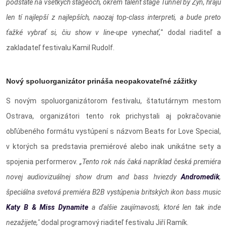
podstate na všetkých stageoch, okrem talent stage Tunnel by Zyn, hrajú
len tí najlepší z najlepších, naozaj top-class interpreti, a bude preto
ťažké vybrať si, čiu show v line-upe vynechať,
" dodal riaditeľ a
zakladateľ festivalu Kamil Rudolf.
Nový spoluorganizátor prináša neopakovateľné zážitky
S novým spoluorganizátorom festivalu, štatutárnym mestom
Ostrava, organizátori tento rok prichystali aj pokračovanie
obľúbeného formátu vystúpení s názvom Beats for Love Special,
v ktorých sa predstavia premiérové alebo inak unikátne sety a
spojenia performerov.
„Tento rok nás čaká napríklad česká premiéra
novej audiovizuálnej show drum and bass hviezdy
Andromedik
,
špeciálna svetová premiéra B2B vystúpenia britských ikon bass music
Katy B & Miss Dynamite
a ďalšie zaujímavosti, ktoré len tak inde
nezažijete,"
dodal programový riaditeľ festivalu Jiří Ramík.