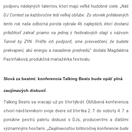
podporu nádejných talentov, ktorí majú veľké hudobné ciele. „
Náš
DJ Contest sa každoročne teší veľkej obľube. Zo stoviek prihlásených
tento rok naša odborná porota vybrala 46 najlepších, ktorí dostanú
príležitosť zahrať priamo na jednej z festivalových stagí s názvom
Tunnel by ZYN. Príďte ich podporiť, sme presvedčení, že budete
prekvapení, akú energiu a nasadenie predvedú
," dodala Magdaléna
Pastrňáková, produkčná manažérka festivalu.
Slová za beatmi: konferencia Talking Beats bude opäť plná
zaujímavých diskusií
Talking Beats sa vracajú už po štvrtýkrát. Obľúbená konferencia
otvorí návštevníkom svoje dvere od štvrtka 2. 7. do soboty 4. 7. a
ponúkne pestrú paletu diskusií s DJs, producentmi a ďalšími
významnými hosťami. „
Zaujímavosťou tohtoročnej konferencie bude