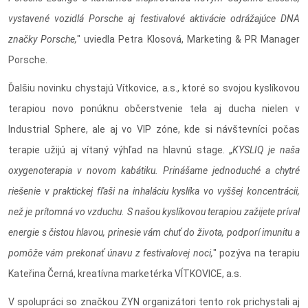
vystavené vozidlá Porsche aj festivalové aktivácie odrážajúce DNA
značky Porsche,
" uviedla Petra Klosová, Marketing & PR Manager
Porsche.
Ďalšiu novinku chystajú Vítkovice, a.s., ktoré so svojou kyslíkovou
terapiou novo ponúknu občerstvenie tela aj ducha nielen v
Industrial Sphere, ale aj vo VIP zóne, kde si návštevníci počas
terapie užijú aj vítaný výhľad na hlavnú stage. „
KYSLIQ je naša
oxygenoterapia v novom kabátiku. Prinášame jednoduché a chytré
riešenie v praktickej fľaši na inhaláciu kyslíka vo vyššej koncentrácii,
než je prítomná vo vzduchu. S našou kyslíkovou terapiou zažijete príval
energie s čistou hlavou, prinesie vám chuť do života, podporí imunitu a
pomôže vám prekonať únavu z festivalovej noci,
" pozýva na terapiu
Kateřina Černá, kreatívna marketérka VÍTKOVICE, a.s.
V spolupráci so značkou ZYN organizátori tento rok prichystali aj