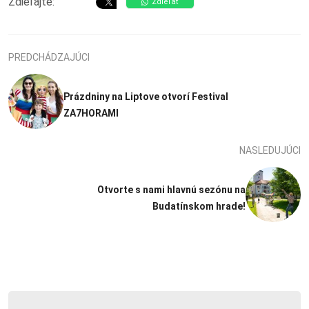
Zdieľajte:
Zdieľať
PREDCHÁDZAJÚCI
Prázdniny na Liptove otvorí Festival
ZA7HORAMI
NASLEDUJÚCI
Otvorte s nami hlavnú sezónu na
Budatínskom hrade!