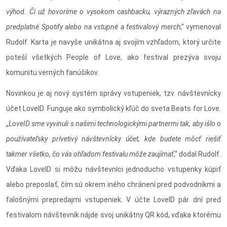
výhod. Či už hovoríme o vysokom cashbacku, výrazných zľavách na
predplatné Spotify alebo na vstupné a festivalový merch
," vymenoval
Rudolf. Karta je navyše unikátna aj svojím vzhľadom, ktorý určite
poteší všetkých People of Love, ako festival prezýva svoju
komunitu verných fanúšikov.
Novinkou je aj nový systém správy vstupeniek, tzv. návštevnícky
účet LoveID. Funguje ako symbolický kľúč do sveta Beats for Love.
„
LoveID sme vyvinuli s našimi technologickými partnermi tak, aby išlo o
používateľsky prívetivý návštevnícky účet, kde budete môcť riešiť
takmer všetko, čo vás ohľadom festivalu môže zaujímať
," dodal Rudolf.
Vďaka LoveID si môžu návštevníci jednoducho vstupenky kúpiť
alebo preposlať, čím sú okrem iného chránení pred podvodníkmi a
falošnými prepredajmi vstupeniek. V účte LoveID pár dní pred
festivalom návštevník nájde svoj unikátny QR kód, vďaka ktorému