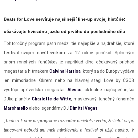
Beats for Love servíruje najsilnejší line-up svojej histórie:
očakávajte hviezdnu jazdu od prvého do posledného dňa
Tohtoročný program patrí medzi tie najlepšie a najdrahšie, ktoré
festival svojim návštevníkom za 12 rokov ponúkol. Splneným
snom mnohých fanúšikov je napríklad dlho očakávaný príchod
megastar a hitmakera
Calvina Harrisa
, ktorý sa do Európy vydáva
len mimoriadne. Okrem neho na hlavnej stagi Love by ČSOB
vystúpi aj švédska megastar
Alesso
, aktuálne najúspešnejšia
DJka planéty
Charlotte de Witte
, maskovaný tanečný fenomén
Marshmello
alebo legendárny DJ
Dimitri Vegas
.
„
Tento rok sme na programe rozhodne nešetrili a verím, že šetriť sa pri
tancovaní nebudú ani naši návštevníci a festival si užijú naplno. V