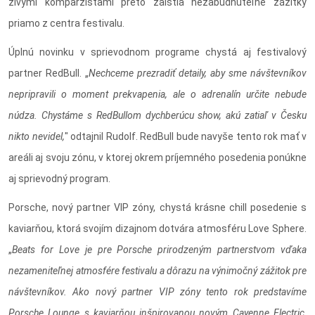
živými komparzistami preto zaistia nezabudnuteľné zážitky
priamo z centra festivalu.
Úplnú novinku v sprievodnom programe chystá aj festivalový
partner RedBull. „
Nechceme prezradiť detaily, aby sme návštevníkov
nepripravili o moment prekvapenia, ale o adrenalín určite nebude
núdza. Chystáme s RedBullom dychberúcu show, akú zatiaľ v Česku
nikto nevidel,
" odtajnil Rudolf. RedBull bude navyše tento rok mať v
areáli aj svoju zónu, v ktorej okrem príjemného posedenia ponúkne
aj sprievodný program.
Porsche, nový partner VIP zóny, chystá krásne chill posedenie s
kaviarňou, ktorá svojím dizajnom dotvára atmosféru Love Sphere.
„
Beats for Love je pre Porsche prirodzeným partnerstvom vďaka
nezameniteľnej atmosfére festivalu a dôrazu na výnimočný zážitok pre
návštevníkov. Ako nový partner VIP zóny tento rok predstavíme
Porsche Lounge s kaviarňou inšpirovanou novým Cayenne Electric,