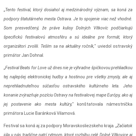
„
Tento festival, ktorý dosiahol aj medzinárodný význam, sa koná za
podpory štatutárneho mesta Ostrava. Je to spojenie viac než vhodné.
Som presvedčený, že práve kulisy Dolných Vítkovíc podčiarkujú
špecifickú festivalovú atmosféru a sú ideálne pre formát, ktorý
organizátori zvolili. Teším sa na aktuálny ročník,
" uviedol ostravský
primátor Jan Dohnal.
„
Festival Beats for Love už dnes nie je výhradne špičkovou prehliadkou
tej najlepšej elektronickej hudby a hostinou pre všetky zmysly, ale aj
neprehliadnuteľnou súčasťou ostravského kultúrneho leta. Jeho
konanie zvýrazňuje pozíciu Ostravy na festivalovej mape Európy, ako aj
jej postavenie ako mesta kultúry,
" konštatovala námestníčka
primátora Lucie Baránková Vilamová.
Festival sa koná aj za podpory Moravskosliezskeho kraja. „
Začiatok
júla u nás tradične patrí rytmom, ktoré rozhýbu celé Dolné Vítkovice aj