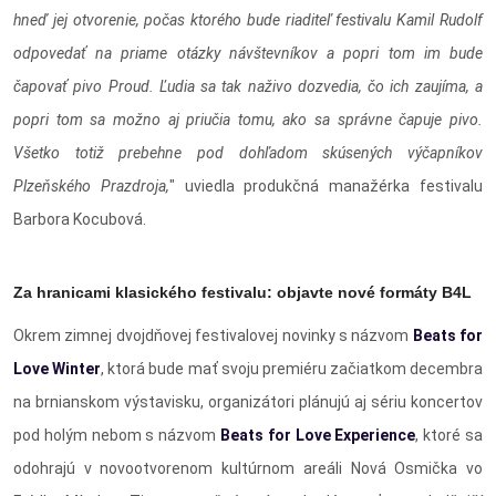
hneď jej otvorenie, počas ktorého bude riaditeľ festivalu Kamil Rudolf
odpovedať na priame otázky návštevníkov a popri tom im bude
čapovať pivo Proud. Ľudia sa tak naživo dozvedia, čo ich zaujíma, a
popri tom sa možno aj priučia tomu, ako sa správne čapuje pivo.
Všetko totiž prebehne pod dohľadom skúsených výčapníkov
Plzeňského Prazdroja,
" uviedla produkčná manažérka festivalu
Barbora Kocubová.
Za hranicami klasického festivalu: objavte nové formáty B4L
Okrem zimnej dvojdňovej festivalovej novinky s názvom
Beats for
Love Winter
, ktorá bude mať svoju premiéru začiatkom decembra
na brnianskom výstavisku, organizátori plánujú aj sériu koncertov
pod holým nebom s názvom
Beats for Love Experience
, ktoré sa
odohrajú v novootvorenom kultúrnom areáli Nová Osmička vo