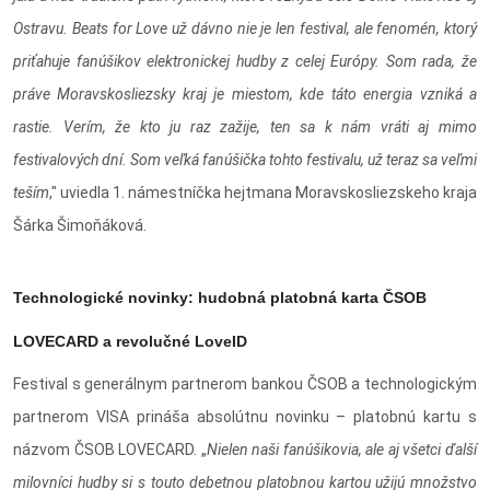
Ostravu. Beats for Love už dávno nie je len festival, ale fenomén, ktorý
priťahuje fanúšikov elektronickej hudby z celej Európy. Som rada, že
práve Moravskosliezsky kraj je miestom, kde táto energia vzniká a
rastie. Verím, že kto ju raz zažije, ten sa k nám vráti aj mimo
festivalových dní. Som veľká fanúšička tohto festivalu, už teraz sa veľmi
teším
," uviedla 1. námestníčka hejtmana Moravskosliezskeho kraja
Šárka Šimoňáková.
Technologické novinky: hudobná platobná karta ČSOB
LOVECARD a revolučné LoveID
Festival s generálnym partnerom bankou ČSOB a technologickým
partnerom VISA prináša absolútnu novinku – platobnú kartu s
názvom ČSOB LOVECARD. „
Nielen naši fanúšikovia, ale aj všetci ďalší
milovníci hudby si s touto debetnou platobnou kartou užijú množstvo