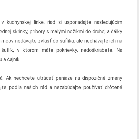
 kuchynskej linke, riad si usporiadajte nasledujúcim
dnej skrinky, príbory s malými nožíkmi do druhej a šálky
rncov nedávajte zvlášť do šuflíka, ale nechávajte ich na
šuflík, v ktorom máte pokrievky, nedoškriabete. Na
 a čajník.
ná. Ak nechcete utrácať peniaze na dispozičné zmeny
dajte podľa našich rád a nezabúdajte používať drôtené