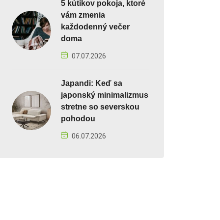
5 kútikov pokoja, ktoré
vám zmenia
každodenný večer
doma
07.07.2026
Japandi: Keď sa
japonský minimalizmus
stretne so severskou
pohodou
06.07.2026