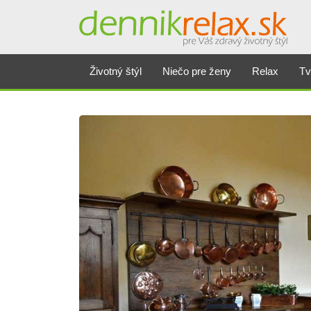
Životný štýl
Niečo pre ženy
Relax
Tv