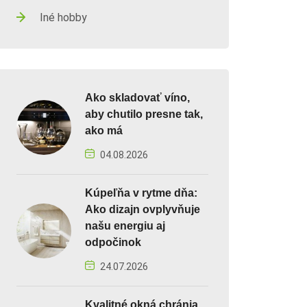
Iné hobby
Ako skladovať víno,
aby chutilo presne tak,
ako má
04.08.2026
Kúpeľňa v rytme dňa:
Ako dizajn ovplyvňuje
našu energiu aj
odpočinok
24.07.2026
Kvalitné okná chránia