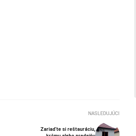
NASLEDUJÚCI
Zariaďte si reštauráciu,
krčmu alebo predajňu