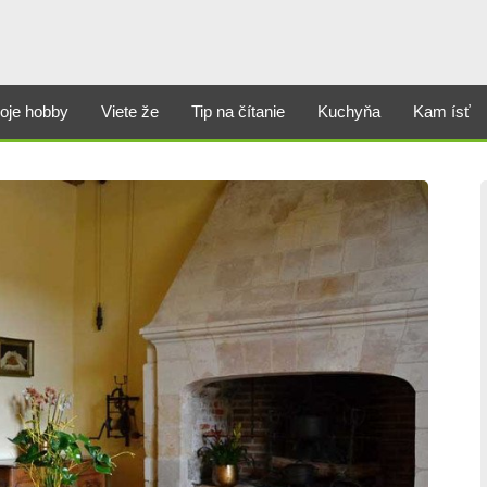
oje hobby
Viete že
Tip na čítanie
Kuchyňa
Kam ísť