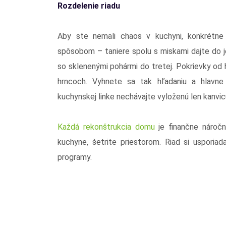
Rozdelenie riadu
Aby ste nemali chaos v kuchyni, konkrétne v
spôsobom – taniere spolu s miskami dajte do je
so sklenenými pohármi do tretej. Pokrievky od h
hrncoch. Vyhnete sa tak hľadaniu a hlavne 
kuchynskej linke nechávajte vyloženú len kanvicu
Každá rekonštrukcia domu
je finančne nároč
kuchyne, šetrite priestorom. Riad si usporia
programy.