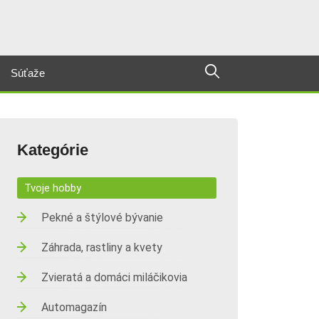
Súťaže
Kategórie
Tvoje hobby
Pekné a štýlové bývanie
Záhrada, rastliny a kvety
Zvieratá a domáci miláčikovia
Automagazín