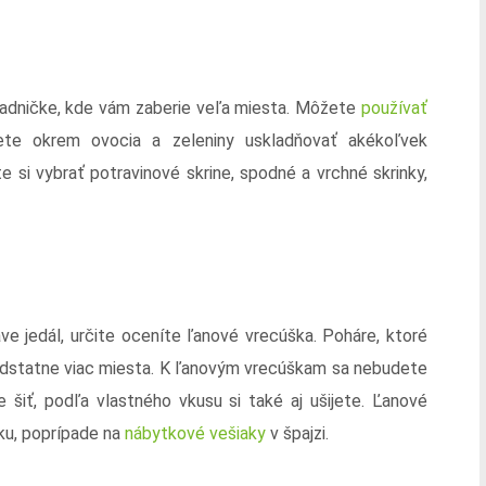
ladničke, kde vám zaberie veľa miesta. Môžete
používať
te okrem ovocia a zeleniny uskladňovať akékoľvek
e si vybrať potravinové skrine, spodné a vrchné skrinky,
rave jedál, určite oceníte ľanové vrecúška. Poháre, ktoré
podstatne viac miesta. K ľanovým vrecúškam sa nebudete
 šiť, podľa vlastného vkusu si také aj ušijete. Ľanové
ku, poprípade na
nábytkové vešiaky
v špajzi.