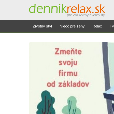
Životný štýl
Niečo pre ženy
Relax
Tv