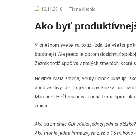
18.11.2016
Tip na čítanie
Ako byť produktívnejš
V dnešnom svete sa totiž zdá, že všetci potr
šťastnejší. Ale prečo je potom dosiahnuť spokoj
Zázrak totiž spočíva v malých zmenách, ktoré s
Novinka Malá zmena, veľký účinok ukazuje, ak
doslova divy. Je to jedinečná knižka pre ria
Margaret Heffernanová prichádza s tipmi, ako
zmien.
Ako sa zmenila CIA vďaka jednej jedinej otázke?
Ako mohla jedna firma zvýšiť zisk o 15 milióno