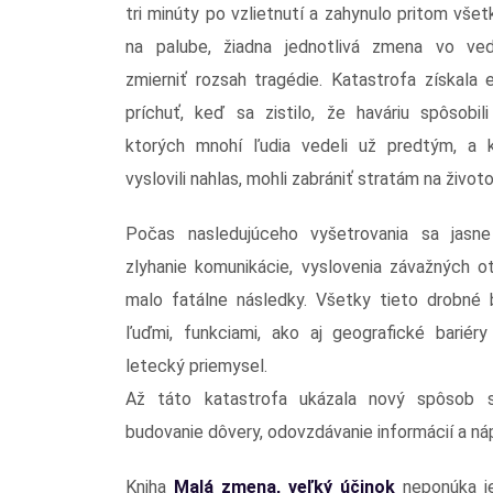
tri minúty po vzlietnutí a zahynulo pritom vše
na palube, žiadna jednotlivá zmena vo ve
zmierniť rozsah tragédie. Katastrofa získala e
príchuť, keď sa zistilo, že haváriu spôsobil
ktorých mnohí ľudia vedeli už predtým, a k
vyslovili nahlas, mohli zabrániť stratám na život
Počas nasledujúceho vyšetrovania sa jasne
zlyhanie komunikácie, vyslovenia závažných o
malo fatálne následky. Všetky tieto drobné 
ľuďmi, funkciami, ako aj geografické bariéry 
letecký priemysel.
Až táto katastrofa ukázala nový spôsob 
budovanie dôvery, odovzdávanie informácií a náp
Kniha
Malá zmena, veľký účinok
neponúka je