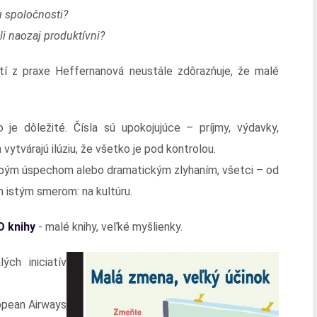
 spoločnosti?
i naozaj produktívni?
 z praxe Heffernanová neustále zdôrazňuje, že malé
je dôležité. Čísla sú upokojujúce – príjmy, výdavky,
 vytvárajú ilúziu, že všetko je pod kontrolou.
lepým úspechom alebo dramatickým zlyhaním, všetci – od
m istým smerom: na kultúru.
D knihy
- malé knihy, veľké myšlienky.
ch iniciatív
ropean Airways