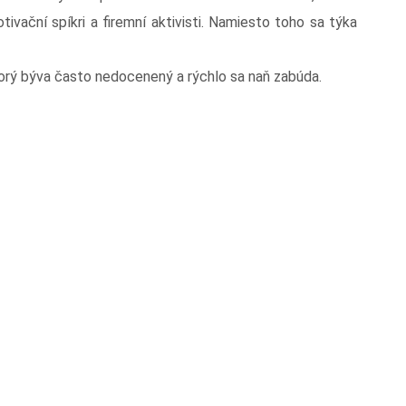
tivační spíkri a firemní aktivisti. Namiesto toho sa týka
torý býva často nedocenený a rýchlo sa naň zabúda.