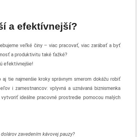
í a efektívnejší?
ebujeme veľké činy – viac pracovať, viac zarábať a byť
nosť a produktivitu také ťažké?
ú efektívnejšie!
o aj tie najmenšie kroky správnym smerom dokážu robiť
diteľov i zamestnancov: vplyvná a uznávaná biznismenka
 vytvoriť ideálne pracovné prostredie pomocou malých
v dolárov zavedením kávovej pauzy?