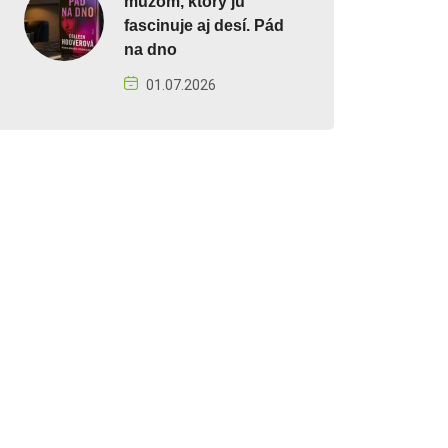
mužom, ktorý ju
fascinuje aj desí. Pád
na dno
01.07.2026