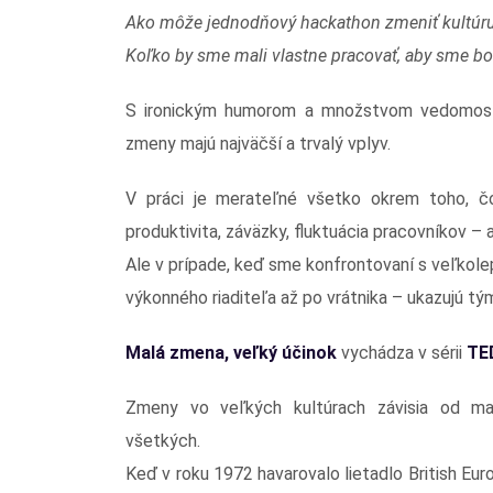
Ako môže jednodňový hackathon zmeniť kultúru
Koľko by sme mali vlastne pracovať, aby sme bol
S ironickým humorom a množstvom vedomostí
zmeny majú najväčší a trvalý vplyv.
V práci je merateľné všetko okrem toho, čo 
produktivita, záväzky, fluktuácia pracovníkov – a
Ale v prípade, keď sme konfrontovaní s veľko
výkonného riaditeľa až po vrátnika – ukazujú tý
Malá zmena, veľký účinok
vychádza v sérii
TE
Zmeny vo veľkých kultúrach závisia od malý
všetkých.
Keď v roku 1972 havarovalo lietadlo British Eu