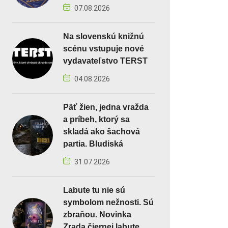
07.08.2026
Na slovenskú knižnú
scénu vstupuje nové
vydavateľstvo TERST
04.08.2026
Päť žien, jedna vražda
a príbeh, ktorý sa
skladá ako šachová
partia. Bludiská
31.07.2026
Labute tu nie sú
symbolom nežnosti. Sú
zbraňou. Novinka
Zrada čiernej labute