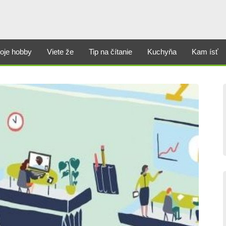
oje hobby
Viete že
Tip na čítanie
Kuchyňa
Kam ísť