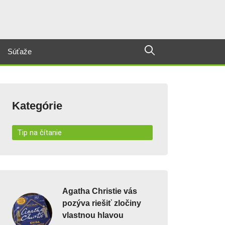
Súťaže
Kategórie
Tip na čítanie
Agatha Christie vás
pozýva riešiť zločiny
vlastnou hlavou