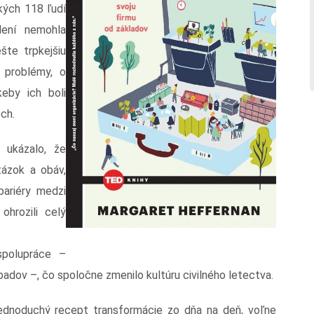
tkých 118 ľudí
dení nemohla
šte trpkejšiu
i problémy, o
eby ich boli
och.
 ukázalo, že
tázok a obáv,
bariéry medzi
ohrozili celý
spolupráce –
adov –, čo spoločne zmenilo kultúru civilného letectva.
dnoduchý recept transformácie zo dňa na deň, voľne