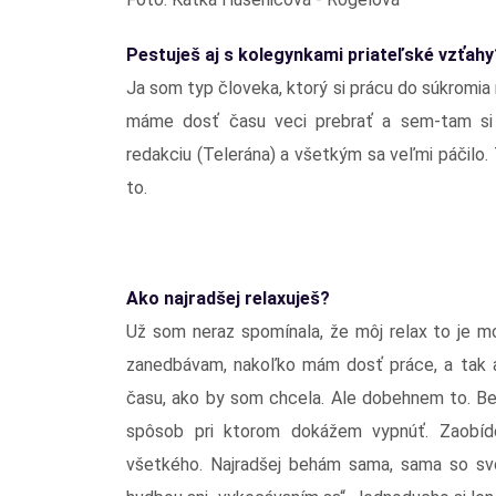
Pestuješ aj s kolegynkami priateľské vzťahy
Ja som typ človeka, ktorý si prácu do súkromia n
máme dosť času veci prebrať a sem-tam si 
redakciu (Telerána) a všetkým sa veľmi páčilo
to.
Ako najradšej relaxuješ?
Už som neraz spomínala, že môj relax to je mo
zanedbávam, nakoľko mám dosť práce, a tak a
času, ako by som chcela. Ale dobehnem to. Beh
spôsob pri ktorom dokážem vypnúť. Zaobí
všetkého. Najradšej behám sama, sama so svo