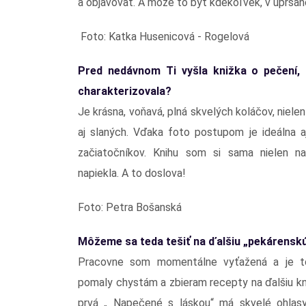
a objavovať. A môže to byť kdekoľvek, v upršano
Foto: Katka Husenicová - Rogelová
Pred nedávnom Ti vyšla knižka o pečení, 
charakterizovala?
Je krásna, voňavá, plná skvelých koláčov, nielen
aj slaných. Vďaka foto postupom je ideálna a
začiatočníkov. Knihu som si sama nielen na
napiekla. A to doslova!
Foto: Petra Bošanská
Môžeme sa teda tešiť na ďalšiu „pekárenskú
Pracovne som momentálne vyťažená a je t
pomaly chystám a zbieram recepty na ďalšiu kn
prvá „ Napečené s láskou“ má skvelé ohlasy