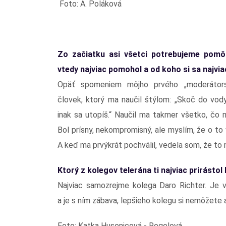
Foto: A. Poláková
Zo začiatku asi všetci potrebujeme pomô
vtedy najviac pomohol a od koho si sa najvia
Opäť spomeniem môjho prvého „moderátors
človek, ktorý ma naučil štýlom: „Skoč do vody 
inak sa utopíš.“ Naučil ma takmer všetko, čo
Bol prísny, nekompromisný, ale myslím, že o to 
A keď ma prvýkrát pochválil, vedela som, že to
Ktorý z kolegov telerána ti najviac prirástol
Najviac samozrejme kolega Daro Richter. Je v
a je s ním zábava, lepšieho kolegu si nemôžete an
Foto: Katka Husenicová - Rogelová