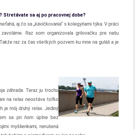
? Stretávate sa aj po pracovnej dobe?
eťahá, aj čo sa „kávičkovania“ s kolegyňami týka. V práci
zavoláme. Raz som organizovala grilovačku pre našu
. Takže raz za čas všetkých pozvem ku mne na guláš a je
ja záhrada. Teraz ju trochu
ni na relax neostáva toľko
 je môj druhý relax. Jediný
dem sa pri ňom úplne bez
jimi myšlienkami, nerušená