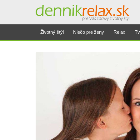
Životný štýl
Niečo pre ženy
Relax
Tv