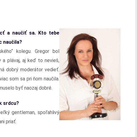
cť a naučiť sa. Kto tebe
c naučila?
kého“ kolegu. Gregor bol
a plávaj, aj keď to nevieš,
 má dobrý moderátor vedieť.
viac som sa pri ňom naučila.
 muselo byť naozaj dobré.
 k srdcu?
eľký gentleman, spoľahlivý
i priať.