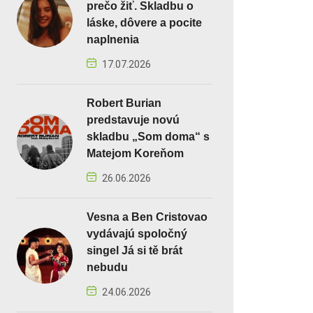
prečo žiť. Skladbu o
láske, dôvere a pocite
naplnenia
17.07.2026
Robert Burian
predstavuje novú
skladbu „Som doma“ s
Matejom Koreňom
26.06.2026
Vesna a Ben Cristovao
vydávajú spoločný
singel Já si tě brát
nebudu
24.06.2026