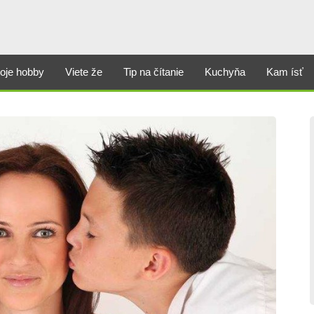
oje hobby
Viete že
Tip na čítanie
Kuchyňa
Kam ísť