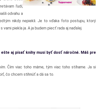
retávam ľudí,
našli odvahu a
 predtým nikdy nepiekli. Je to vďaka foto postupu, ktorý
vami piekla ja. A ja budem piecť rada aj naďalej.
a ešte aj písať knihy musí byť dosť náročné. Máš pre
ím. Čím viac toho máme, tým viac toho stíhame. Ja si
iť, čo chcem stihnúť a dá sa to.