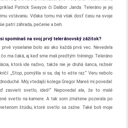
íklad Patrick Swayze či Dalibor Janda. Teleráno je jej
nému vstávaniu. Vďaka tomu má však dosť času na svoje
šie patrí záhrada, pečenie a beh.
si spomínaš na svoj prvý teleránovský zážitok?
 prvé vysielanie bolo asi ako každá prvá vec. Nevedela
 čo ma čaká, aj keď sme mali predtým tréningy. Teleráno
lácia, ktorá ide naživo, takže nie je druhá šanca, režisér
ričí: „Stop, pomýlila si sa, daj to ešte raz.“ Veru nebolo
ednoduché. Môj vtedajší kolega Gregor Mareš mi povedal:
ď zasvieti svetlo, ideš!“ Nepovedal ale, že to malé
ené svetlo na kamere. A tak som zmätene pozerala po
vietenom štúdiu, ktoré svetlo sa zažne. Také boli moje