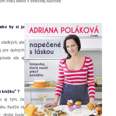
m Írsku alebo v slnečnej Austrálii.
ako by si ju
 sladkých, ale
j pre úplných
písala ale aj
 knižku“ ?
o aj tým, že
ihu. Keďže tá
, druhá bude