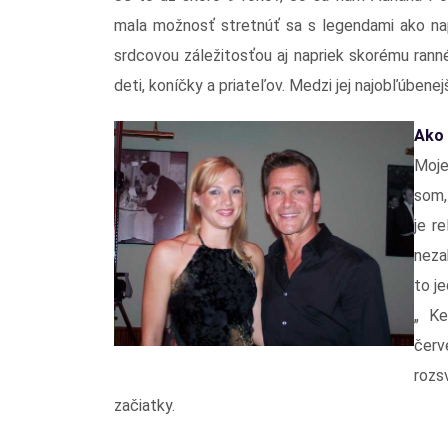
mala možnosť stretnúť sa s legendami ako napr
srdcovou záležitosťou aj napriek skorému ran
deti, koníčky a priateľov. Medzi jej najobľúbenej
Ako 
Moje
som,
je re
nezak
to j
„ Ke
červ
rozs
začiatky.