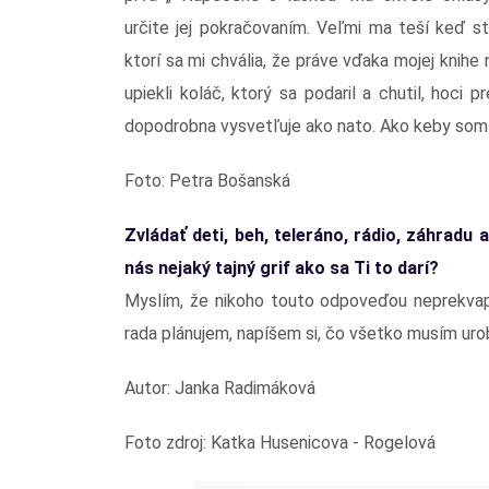
určite jej pokračovaním. Veľmi ma teší keď st
ktorí sa mi chvália, že práve vďaka mojej knihe 
upiekli koláč, ktorý sa podaril a chutil, hoci
dopodrobna vysvetľuje ako nato. Ako keby som s 
Foto: Petra Bošanská
Zvládať deti, beh, teleráno, rádio, záhradu 
nás nejaký tajný grif ako sa Ti to darí?
Myslím, že nikoho touto odpoveďou neprekvap
rada plánujem, napíšem si, čo všetko musím urob
Autor: Janka Radimáková
Foto zdroj: Katka Husenicova - Rogelová