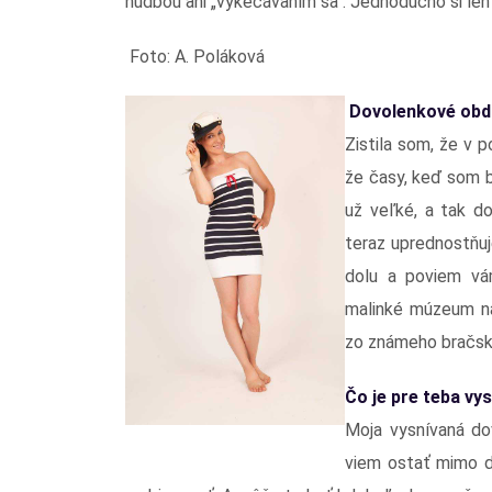
hudbou ani „vykecávaním sa“. Jednoducho si len
Foto: A. Poláková
Dovolenkové obdo
Zistila som, že v 
že časy, keď som b
už veľké, a tak d
teraz uprednostňuj
dolu a poviem vá
malinké múzeum na
zo známeho bračsk
Čo je pre teba vy
Moja vysnívaná do
viem ostať mimo d