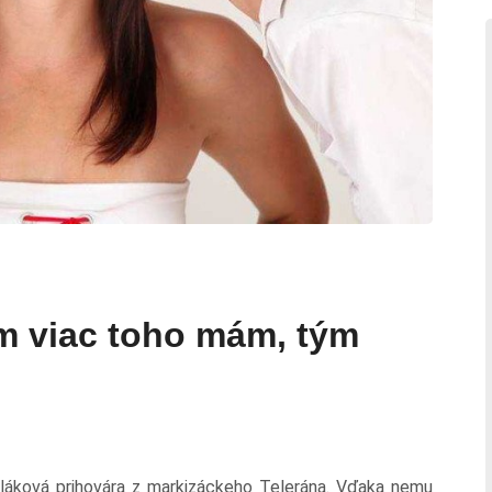
m viac toho mám, tým
láková prihovára z markizáckeho Telerána. Vďaka nemu