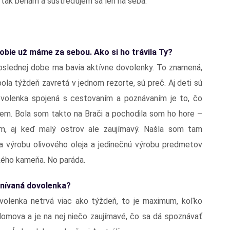
 tak behám a sústreďujem sa len na seba.
bie už máme za sebou. Ako si ho trávila Ty?
poslednej dobe ma bavia aktívne dovolenky. To znamená,
ola týždeň zavretá v jednom rezorte, sú preč. Aj deti sú
ovolenka spojená s cestovaním a poznávaním je to, čo
em. Bola som takto na Brači a pochodila som ho hore –
m, aj keď malý ostrov ale zaujímavý. Našla som tam
 výrobu olivového oleja a jedinečnú výrobu predmetov
ého kameňa. No paráda.
snívaná dovolenka?
volenka netrvá viac ako týždeň, to je maximum, koľko
omova a je na nej niečo zaujímavé, čo sa dá spoznávať