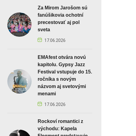
Za Mirom Jarošom sú
fanúšikovia ochotní
precestovať aj pol
sveta
17.06.2026
EMAfest otvára novú
kapitolu. Gypsy Jazz
Festival vstupuje do 15.
ročníka s novým
názvom aj svetovými
menami
17.06.2026
Rockoví romantici z
východu: Kapela
Flegment predstavuje