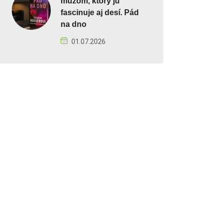
mužom, ktorý ju
fascinuje aj desí. Pád
na dno
01.07.2026