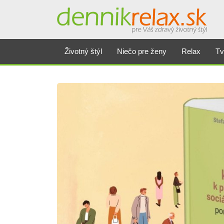
Životný štýl
Niečo pre ženy
Relax
Tv