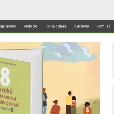
oje hobby
Viete že
Tip na čítanie
Kuchyňa
Kam ísť