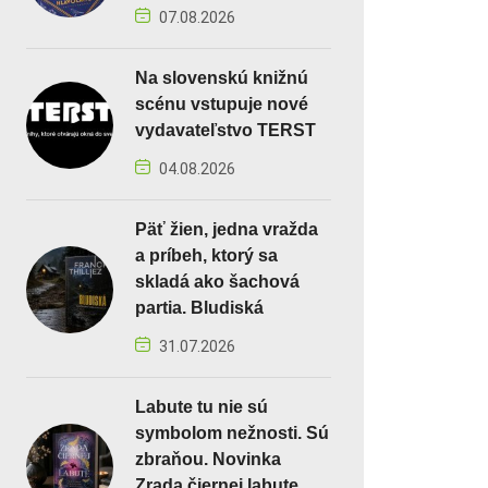
07.08.2026
Na slovenskú knižnú
scénu vstupuje nové
vydavateľstvo TERST
04.08.2026
Päť žien, jedna vražda
a príbeh, ktorý sa
skladá ako šachová
partia. Bludiská
31.07.2026
Labute tu nie sú
symbolom nežnosti. Sú
zbraňou. Novinka
Zrada čiernej labute