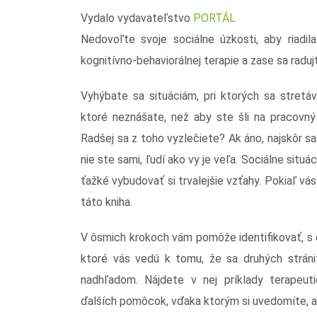
Vydalo vydavateľstvo
PORTÁL
Nedovoľte svoje sociálne úzkosti, aby riadi
kognitívno-behaviorálnej terapie a zase sa raduj
Vyhýbate sa situáciám, pri ktorých sa stretá
ktoré neznášate, než aby ste šli na pracovn
Radšej sa z toho vyzlečiete? Ak áno, najskôr s
nie ste sami, ľudí ako vy je veľa. Sociálne situác
ťažké vybudovať si trvalejšie vzťahy. Pokiaľ v
táto kniha.
V ôsmich krokoch vám pomôže identifikovať, s
ktoré vás vedú k tomu, že sa druhých stráni
nadhľadom. Nájdete v nej príklady terapeut
ďalších pomôcok, vďaka ktorým si uvedomíte, ak