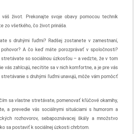
la váš život. Prekonajte svoje obavy pomocou techník
te zo všetkého, čo život prináša.
vate s druhými ľuďmi? Radšej zostanete v zamestnaní,
ý pohovor? A čo keď máte porozprávať v spoločnosti?
a stretávate so sociálnou úzkosťou – a vedzte, že v tom
ie vás zahlcujú, necítite sa v nich komfortne, a je pre vás
ás stretávanie s druhými ľuďmi unavujú, môže vám pomôcť
 čím sa vlastne stretávate, pomenovať kľúčové okamihy,
te, a prevedie vás sociálnymi situáciami s humorom a
ických rozhovorov, sebapoznávacej škály a množstvo
o sa postaviť k sociálnej úzkosti chrbtom.