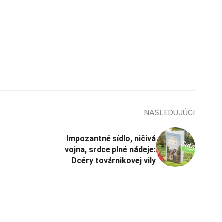
NASLEDUJÚCI
Impozantné sídlo, ničivá
vojna, srdce plné nádeje:
Dcéry továrnikovej vily