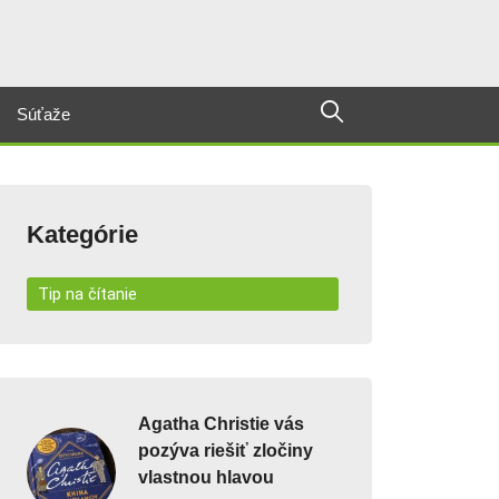
Súťaže
Kategórie
Tip na čítanie
Agatha Christie vás
pozýva riešiť zločiny
vlastnou hlavou