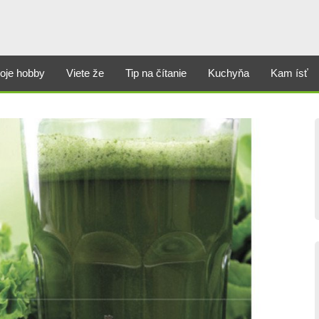
oje hobby
Viete že
Tip na čítanie
Kuchyňa
Kam ísť