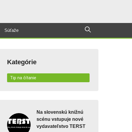
Súťaže
Kategórie
Tip na čítanie
Na slovenskú knižnú
scénu vstupuje nové
vydavateľstvo TERST