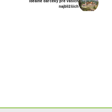
Ideálne darčeky pre vašich
najbližších