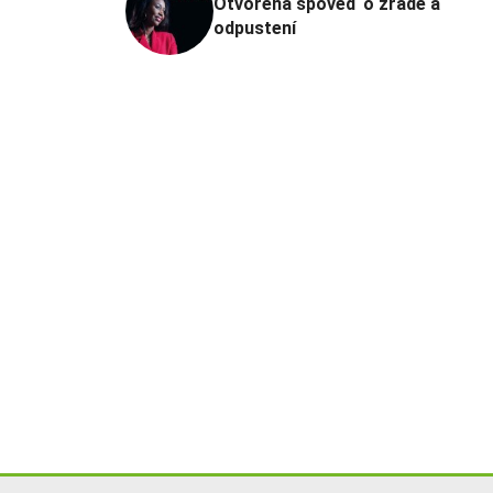
Otvorená spoveď o zrade a
odpustení