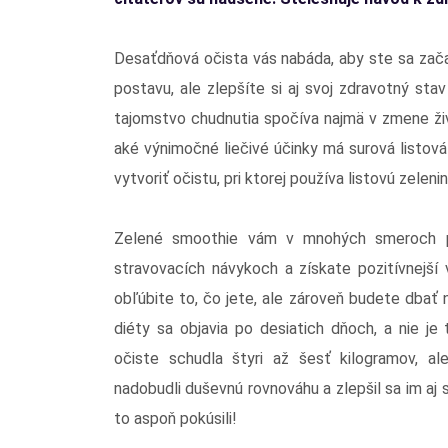
Desaťdňová očista vás nabáda, aby ste sa začali
postavu, ale zlepšíte si aj svoj zdravotný sta
tajomstvo chudnutia spočíva najmä v zmene živo
aké výnimočné liečivé účinky má surová listová
vytvoriť očistu, pri ktorej používa listovú zeleni
Zelené smoothie vám v mnohých smeroch po
stravovacích návykoch a získate pozitívnejší 
obľúbite to, čo jete, ale zároveň budete dbať n
diéty sa objavia po desiatich dňoch, a nie je
očiste schudla štyri až šesť kilogramov, ale
nadobudli duševnú rovnováhu a zlepšil sa im aj 
to aspoň pokúsili!