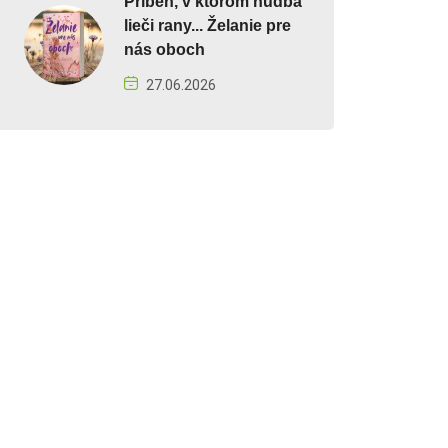
Príbeh, v ktorom hudba
lieči rany... Želanie pre
nás oboch
27.06.2026