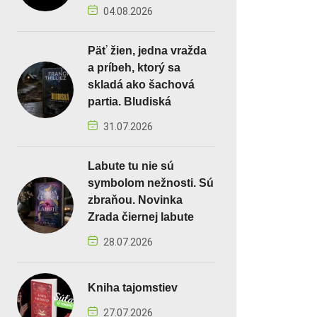
04.08.2026
Päť žien, jedna vražda
a príbeh, ktorý sa
skladá ako šachová
partia. Bludiská
31.07.2026
Labute tu nie sú
symbolom nežnosti. Sú
zbraňou. Novinka
Zrada čiernej labute
28.07.2026
Kniha tajomstiev
27.07.2026