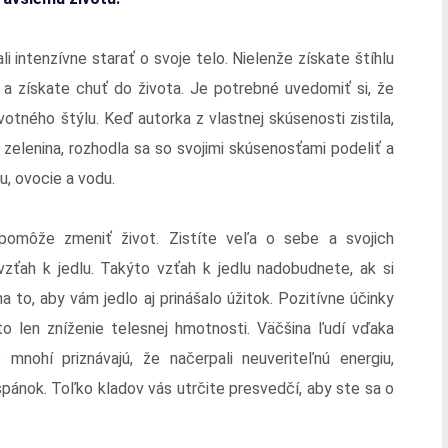
 intenzívne starať o svoje telo. Nielenže získate štíhlu
v a získate chuť do života. Je potrebné uvedomiť si, že
tného štýlu. Keď autorka z vlastnej skúsenosti zistila,
 zelenina, rozhodla sa so svojimi skúsenosťami podeliť a
nu, ovocie a vodu.
môže zmeniť život. Zistíte veľa o sebe a svojich
vzťah k jedlu. Takýto vzťah k jedlu nadobudnete, ak si
a to, aby vám jedlo aj prinášalo úžitok. Pozitívne účinky
 to len zníženie telesnej hmotnosti. Väčšina ľudí vďaka
 mnohí priznávajú, že načerpali neuveriteľnú energiu,
spánok. Toľko kladov vás utrčite presvedčí, aby ste sa o