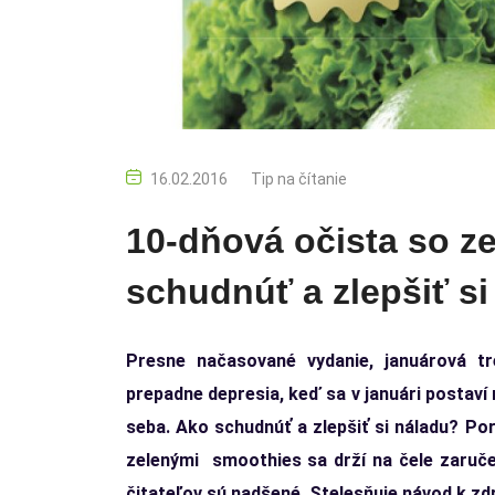
16.02.2016
Tip na čítanie
10-dňová očista so z
schudnúť a zlepšiť s
Presne načasované vydanie, januárová t
prepadne depresia, keď sa v januári postaví
seba. Ako schudnúť a zlepšiť si náladu? Po
zelenými smoothies sa drží na čele zaruč
čitateľov sú nadšené. Stelesňuje návod k zd