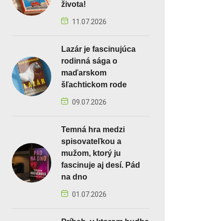
života!
11.07.2026
Lazár je fascinujúca
rodinná sága o
maďarskom
šľachtickom rode
09.07.2026
Temná hra medzi
spisovateľkou a
mužom, ktorý ju
fascinuje aj desí. Pád
na dno
01.07.2026